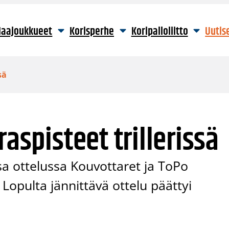
aajoukkueet
Korisperhe
Koripalloliitto
Uutis
sä
raspisteet trillerissä
ssa ottelussa Kouvottaret ja ToPo
. Lopulta jännittävä ottelu päättyi