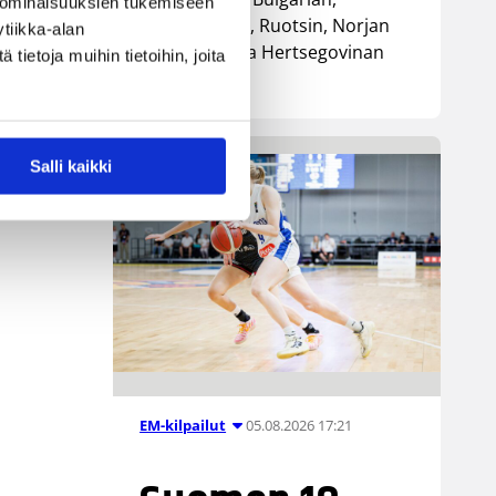
 ominaisuuksien tukemiseen
Luxemburgin, Ruotsin, Norjan
tiikka-alan
sekä Bosnia ja Hertsegovinan
ietoja muihin tietoihin, joita
kanssa.
Salli kaikki
05.08.2026 17:21
EM-kilpailut