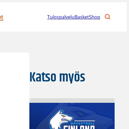
et
Tulospalvelu
BasketShop
Katso myös