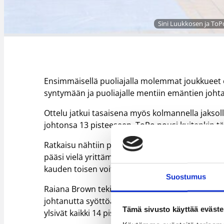
Sini Luukkosen ja ToPo
Ensimmäisellä puoliajalla molemmat joukkueet on
syntymään ja puoliajalle mentiin emäntien joht
Ottelu jatkui tasaisena myös kolmannella jaksol
johtonsa 13 pisteeseen. ToPo nousi kuitenkin tä
Ratkaisu nähtiin päätösminuutilla, kun vieraide
pääsi vielä yrittämään toisessa päässä useampa
kauden toisen voittonsa.
Suostumus
Raiana Brown teki ottelussa tupla-tuplan 21 piste
johtanutta syöttöä sai kasaan tupla-tuplan. To
Tämä sivusto käyttää eväste
ylsivät kaikki 14 pisteeseen.