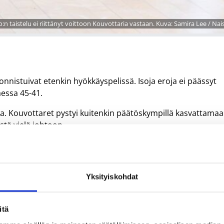
:n taistelu ei riittänyt voittoon Kouvottaria vastaan. Kuva: Samira Lee / Nais
nistuivat etenkin hyökkäyspelissä. Isoja eroja ei päässyt
aessa 45-41.
la. Kouvottaret pystyi kuitenkin päätöskympillä kasvattama
stä vielä johtoon.
n Tayanna Jones Bell upotti kahden pisteen heiton. Kotijouk
an otteeseen, mutta heitot eivät uponneet ja Kouvottaret o
Yksityiskohdat
ellä ja 11 levypallolla. Myös Jones Bell 17/13/6 koriin
Po:sta Sini Luukkonen, Lotta Vesiluoma ja Meri Damoiseaux
itä