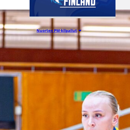
Nuorten PM-kilpailut
05.08.2026 20:08
Suomen 15-
vuotiaat tytöt
voittivat
Islannin
Nordic Open -
turnauksen