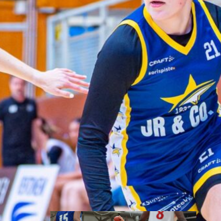
toisessa
ottelussa
Suomen 15-vuotiaiden tyttöjen
maajoukkue jatkoi
voittokulkuaan Lohjalla
pelattavassa Nordic Open -
turnauksessa kaatamalla
Islannin vakuuttavasti 70–47.
Sudenpennut kohtaa huomenna
turnauksen päätösottelussa
Latvian klo 15.