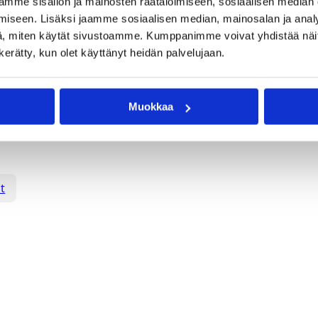
mme sisällön ja mainosten räätälöimiseen, sosiaalisen median
iseen. Lisäksi jaamme sosiaalisen median, mainosalan ja analy
, miten käytät sivustoamme. Kumppanimme voivat yhdistää näitä t
n kerätty, kun olet käyttänyt heidän palvelujaan.
Muokkaa
t