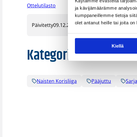
Käytämme evästeitä tarjoama
Ottelutilasto
ja kävijämäärämme analysoim
kumppaneillemme tietoja siitä
olet antanut heille tai joita o
Päivitetty
09.12.2025
Kiellä
Kategoriat
Naisten Korisliiga
Pääjuttu
Sarja