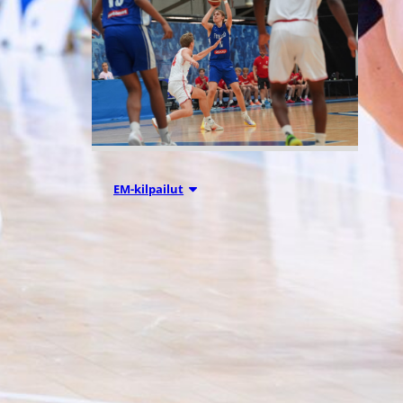
05.08.2026 18:54
EM-kilpailut
Suomen 16-
vuotiaat
suuntaavat B-
divisioonan