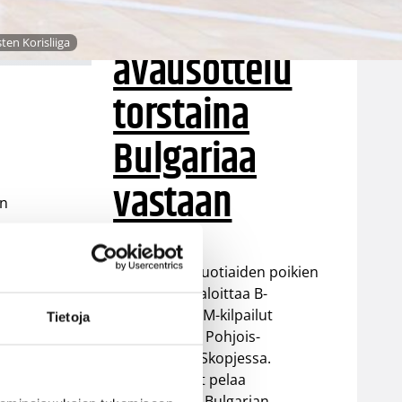
EM-kisoihin –
ten Korisliiga
avausottelu
torstaina
Bulgariaa
vastaan
an
kue
Suomen 16-vuotiaiden poikien
tti
maajoukkue aloittaa B-
divisioonan EM-kilpailut
Tietoja
torstaina 6.8. Pohjois-
Makedonian Skopjessa.
Sudenpennut pelaa
alkulohkossa Bulgarian,