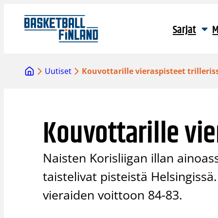
Siirry
sisältöön
Sarjat
M
Uutiset
Kouvottarille vieraspisteet trilleris
Kouvottarille vie
Naisten Korisliigan illan ainoa
taistelivat pisteistä Helsingissä
vieraiden voittoon 84-83.