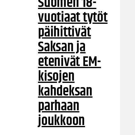
Suomen 18-
vuotiaat tytöt
päihittivät
Saksan ja
etenivät EM-
kisojen
kahdeksan
parhaan
joukkoon