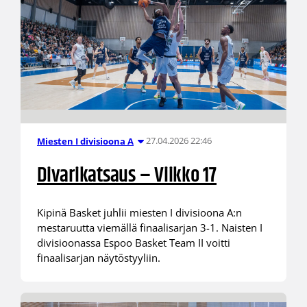
27.04.2026 22:46
Miesten I divisioona A
Divarikatsaus – Viikko 17
Kipinä Basket juhlii miesten I divisioona A:n
mestaruutta viemällä finaalisarjan 3-1. Naisten I
divisioonassa Espoo Basket Team II voitti
finaalisarjan näytöstyyliin.