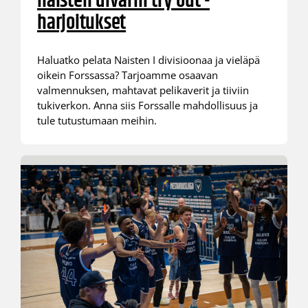
naisten divarin try out -
harjoitukset
Haluatko pelata Naisten I divisioonaa ja vieläpä
oikein Forssassa? Tarjoamme osaavan
valmennuksen, mahtavat pelikaverit ja tiiviin
tukiverkon. Anna siis Forssalle mahdollisuus ja
tule tutustumaan meihin.