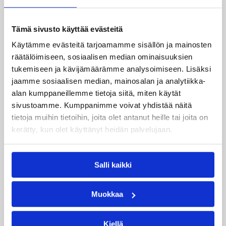
Tämä sivusto käyttää evästeitä
Käytämme evästeitä tarjoamamme sisällön ja mainosten
räätälöimiseen, sosiaalisen median ominaisuuksien
tukemiseen ja kävijämäärämme analysoimiseen. Lisäksi
jaamme sosiaalisen median, mainosalan ja analytiikka-
alan kumppaneillemme tietoja siitä, miten käytät
sivustoamme. Kumppanimme voivat yhdistää näitä
11.05.2026 10:07
Naisten I divisioona
tietoja muihin tietoihin, joita olet antanut heille tai joita on
kerätty, kun olet käyttänyt heidän palvelujaan.
Antti Nikkilä Pyrinnön naisten
päävalmentajaksi
Salli kaikki
Pyrintö on tehnyt sopimuksen Antti Nikkilän
kanssa koskien Naisten Korisliigan ja I
Muokkaa
divisioonan valmennusta kaudella 2026-2027.
Nikkilä tulee vastaamaan naisten
Kiellä