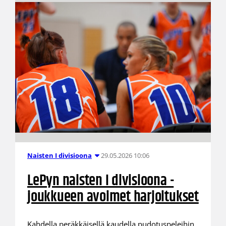
29.05.2026 10:06
Naisten I divisioona
LePyn naisten I divisioona -
joukkueen avoimet harjoitukset
Kahdella peräkkäisellä kaudella pudotuspeleihin