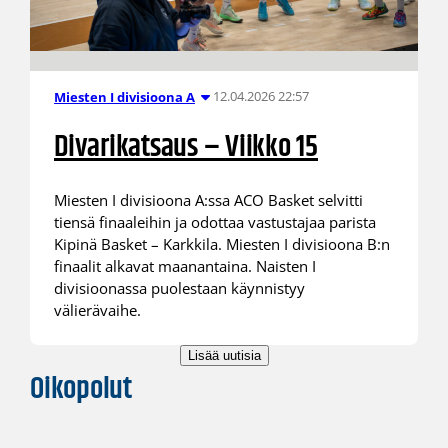
12.04.2026 22:57
Miesten I divisioona A
Divarikatsaus – Viikko 15
Miesten I divisioona A:ssa ACO Basket selvitti
tiensä finaaleihin ja odottaa vastustajaa parista
Kipinä Basket – Karkkila. Miesten I divisioona B:n
finaalit alkavat maanantaina. Naisten I
divisioonassa puolestaan käynnistyy
välierävaihe.
Lisää uutisia
Oikopolut