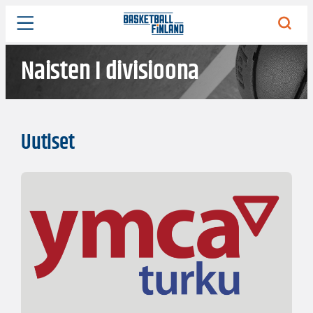
Siirry
sisältöön
Naisten I divisioona
Uutiset