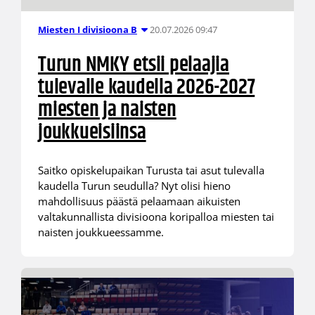
20.07.2026 09:47
Miesten I divisioona B
Turun NMKY etsii pelaajia
tulevalle kaudella 2026-2027
miesten ja naisten
joukkueisiinsa
Saitko opiskelupaikan Turusta tai asut tulevalla
kaudella Turun seudulla? Nyt olisi hieno
mahdollisuus päästä pelaamaan aikuisten
valtakunnallista divisioona koripalloa miesten tai
naisten joukkueessamme.