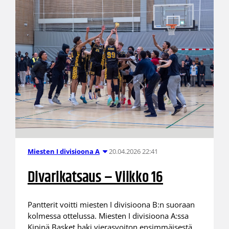
20.04.2026 22:41
Miesten I divisioona A
Divarikatsaus – Viikko 16
Pantterit voitti miesten I divisioona B:n suoraan
kolmessa ottelussa. Miesten I divisioona A:ssa
Kipinä Basket haki vierasvoiton ensimmäisestä