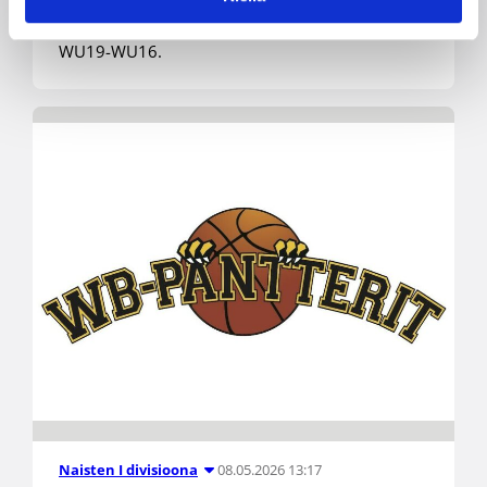
päävalmentajana myös tyttöpuolen
akatemiatoiminnasta, joka kattaa ikäluokat
WU19-WU16.
08.05.2026 13:17
Naisten I divisioona