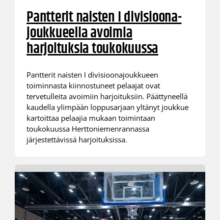
Pantterit naisten I divisioona-
joukkueella avoimia
harjoituksia toukokuussa
Pantterit naisten I divisioonajoukkueen
toiminnasta kiinnostuneet pelaajat ovat
tervetulleita avoimiin harjoituksiin. Päättyneellä
kaudella ylimpään loppusarjaan yltänyt joukkue
kartoittaa pelaajia mukaan toimintaan
toukokuussa Herttoniemenrannassa
järjestettävissä harjoituksissa.