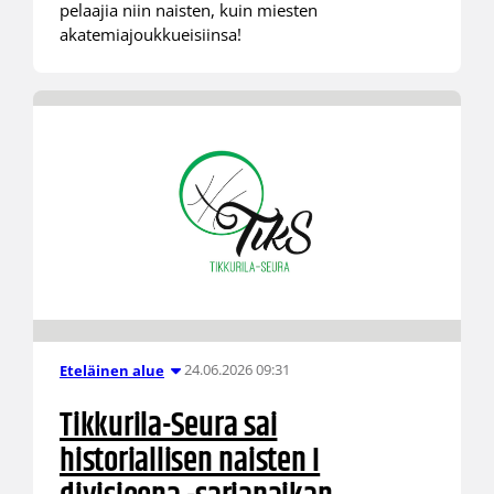
pelaajia niin naisten, kuin miesten
akatemiajoukkueisiinsa!
24.06.2026 09:31
Eteläinen alue
Tikkurila-Seura sai
historiallisen naisten I