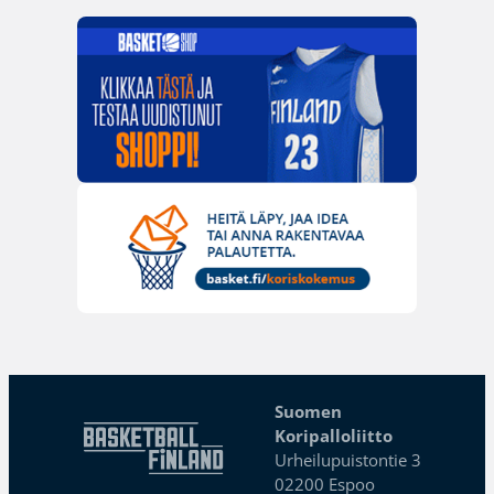
Suomen
Koripalloliitto
Urheilupuistontie 3
02200 Espoo