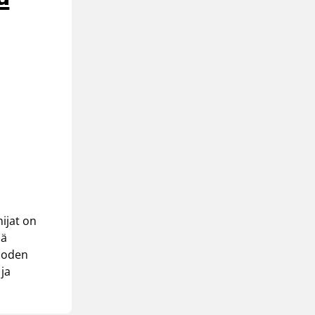
ijat on
sä
Vuoden
 ja