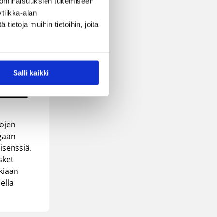
 ominaisuuksien tukemiseen
tiikka-alan
ietoja muihin tietoihin, joita
Salli kaikki
issa
jojen
igaan
lisenssiä.
sket
kkiaan
ella