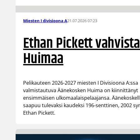
21.07.2026 07:23
Miesten I divisioona A
Ethan Pickett vahvist
Huimaa
Pelikauteen 2026-2027 miesten I Divisioona A:ssa
valmistautuva Äänekosken Huima on kiinnittänyt
ensimmäisen ulkomaalaispelaajansa. Äänekoskel
saapuu tulevaksi kaudeksi 196-senttinen, 2002 sy
Ethan Pickett.