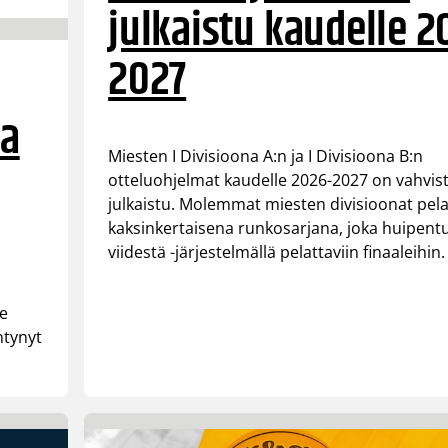
julkaistu kaudelle 2
2027
aa
Miesten I Divisioona A:n ja I Divisioona B:n
otteluohjelmat kaudelle 2026-2027 on vahvist
julkaistu. Molemmat miesten divisioonat pel
kaksinkertaisena runkosarjana, joka huipent
viidestä -järjestelmällä pelattaviin finaaleihin.
le
ntynyt