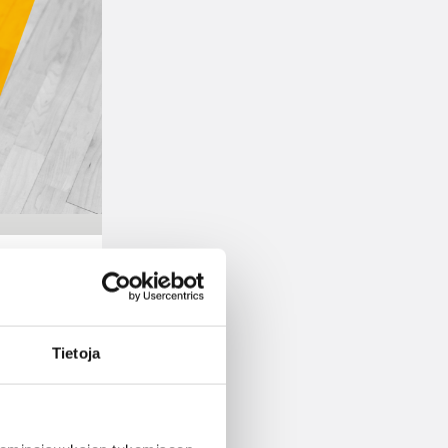
Tietoja
lle
ty: