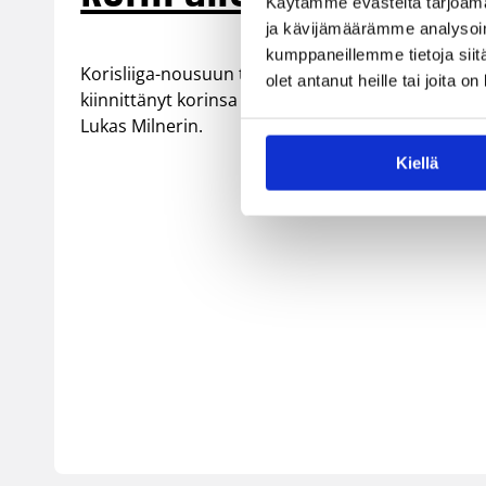
Käytämme evästeitä tarjoama
ja kävijämäärämme analysoim
kumppaneillemme tietoja siitä
Korisliiga-nousuun tähtäävä AC Oulu Basket on
olet antanut heille tai joita o
kiinnittänyt korinsa alle 208-senttisen, 26-vuotiaa
Lukas Milnerin.
Kiellä