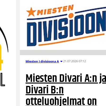
21.07.2026 07:12
Miesten I divisioona A
Miesten Divari A:n j
Divari B:n
otteluohjelmat on