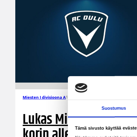
19.07.2026 11:12
Miesten I divisioona A
Suostumus
Lukas Milner AC Oulun
korin alle
Tämä sivusto käyttää eväste