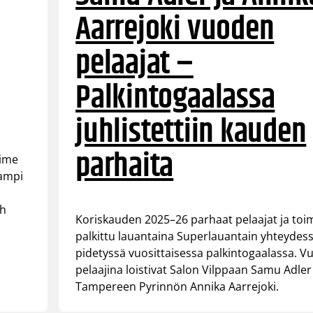
Aarrejoki vuoden
pelaajat –
Palkintogaalassa
juhlistettiin kauden
parhaita
iime
lampi
th
Koriskauden 2025–26 parhaat pelaajat ja toim
palkittu lauantaina Superlauantain yhteydes
pidetyssä vuosittaisessa palkintogaalassa. 
pelaajina loistivat Salon Vilppaan Samu Adler
Tampereen Pyrinnön Annika Aarrejoki.