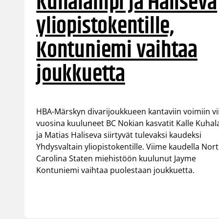
Kuhalampi ja Haliseva
yliopistokentille,
Kontuniemi vaihtaa
joukkuetta
HBA-Märskyn divarijoukkueen kantaviin voimiin v
vuosina kuuluneet BC Nokian kasvatit Kalle Kuha
ja Matias Haliseva siirtyvät tulevaksi kaudeksi
Yhdysvaltain yliopistokentille. Viime kaudella Nor
Carolina Staten miehistöön kuulunut Jayme
Kontuniemi vaihtaa puolestaan joukkuetta.