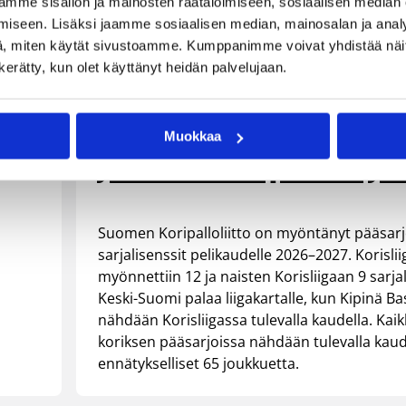
mme sisällön ja mainosten räätälöimiseen, sosiaalisen median
Keski-Suomi palaa
iseen. Lisäksi jaamme sosiaalisen median, mainosalan ja analy
, miten käytät sivustoamme. Kumppanimme voivat yhdistää näitä t
liigakartalle –
n kerätty, kun olet käyttänyt heidän palvelujaan.
n
ennätysmäärä
Muokkaa
joukkueita pääsarjo
Suomen Koripalloliitto on myöntänyt pääsar
sarjalisenssit pelikaudelle 2026–2027. Korisli
myönnettiin 12 ja naisten Korisliigaan 9 sarja
Keski-Suomi palaa liigakartalle, kun Kipinä Ba
nähdään Korisliigassa tulevalla kaudella. Kai
koriksen pääsarjoissa nähdään tulevalla kaud
ennätykselliset 65 joukkuetta.