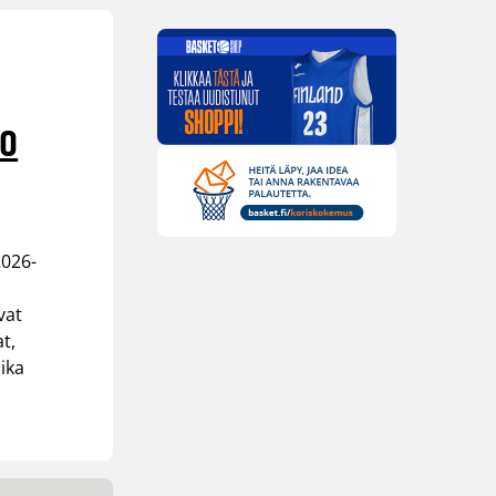
ko
2026-
vat
t,
ika