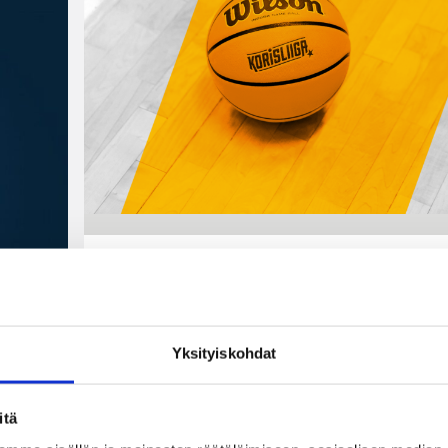
10.06.2026 20:35
Korisliiga
Pääsarjojen
Yksityiskohdat
sarjalisenssit kaude
2026–2027 myönnet
itä