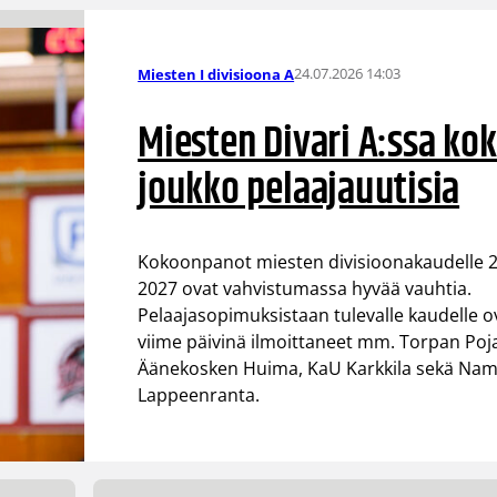
24.07.2026 14:03
Miesten I divisioona A
Miesten Divari A:ssa ko
joukko pelaajauutisia
Kokoonpanot miesten divisioonakaudelle 
2027 ovat vahvistumassa hyvää vauhtia.
Pelaajasopimuksistaan tulevalle kaudelle o
viime päivinä ilmoittaneet mm. Torpan Poja
Äänekosken Huima, KaU Karkkila sekä Nam
Lappeenranta.