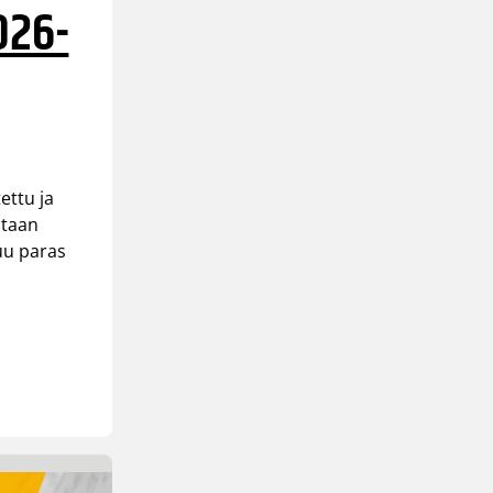
026-
ettu ja
ataan
uu paras