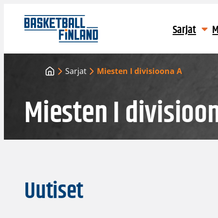
Siirry
sisältöön
Sarjat
M
Sarjat
Miesten I divisioona A
Miesten I divisioo
Uutiset