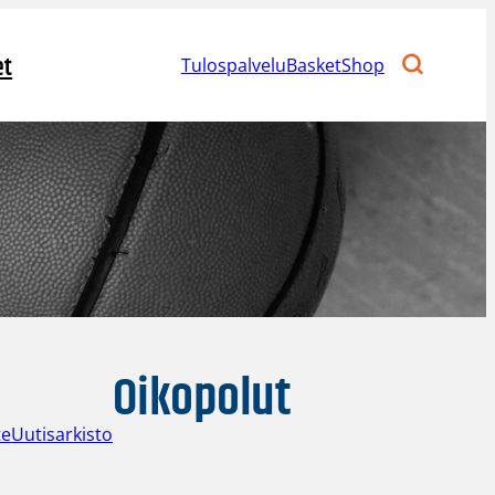
et
Tulospalvelu
BasketShop
Oikopolut
te
Uutisarkisto