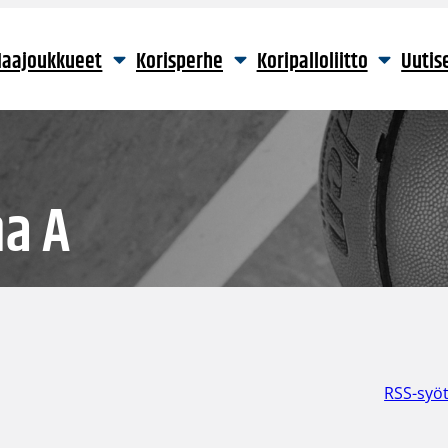
aajoukkueet
Korisperhe
Koripalloliitto
Uutis
na A
RSS-syö