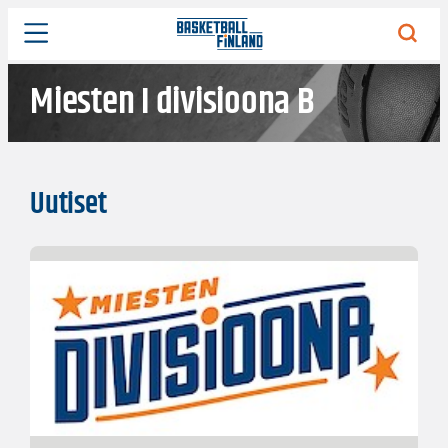
Siirry
sisältöön
Miesten I divisioona B
Uutiset