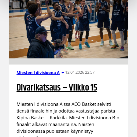
12.04.2026 22:57
Miesten I divisioona A
Divarikatsaus – Viikko 15
Miesten I divisioona A:ssa ACO Basket selvitti
tiensä finaaleihin ja odottaa vastustajaa parista
Kipinä Basket – Karkkila. Miesten I divisioona B:n
finaalit alkavat maanantaina. Naisten I
divisioonassa puolestaan käynnistyy