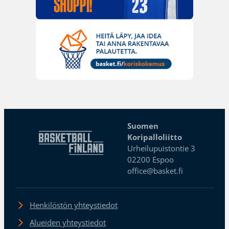
Suomen
Koripalloliitto
Urheilupuistontie 3
02200 Espoo
office@basket.fi
Henkilöstön yhteystiedot
Alueiden yhteystiedot