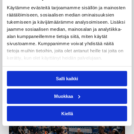
Käytämme evästeitä tarjoamamme sisällön ja mainosten
räätälöimiseen, sosiaalisen median ominaisuuksien
tukemiseen ja kävijämäärämme analysoimiseen. Lisäksi
jaamme sosiaalisen median, mainosalan ja analytiikka-
20.04.2026 22:41
Miesten I divisioona A
alan kumppaneillemme tietoja siitä, miten käytät
Divarikatsaus – Viikko 16
sivustoamme. Kumppanimme voivat yhdistää näitä
tietoja muihin tietoihin, joita olet antanut heille tai joita on
kerätty, kun olet käyttänyt heidän palvelujaan.
Pantterit voitti miesten I divisioona B:n suoraan
kolmessa ottelussa. Miesten I divisioona A:ssa
Kipinä Basket haki vierasvoiton ensimmäisestä
Salli kaikki
finaalikohtamisesta. Naisten I divisioonan finaalit
käynnistyvät tiistaina, kun Espoo Basket Team II
ja Pyrintö Akatemia lyövät yhteen.
Muokkaa
Kiellä