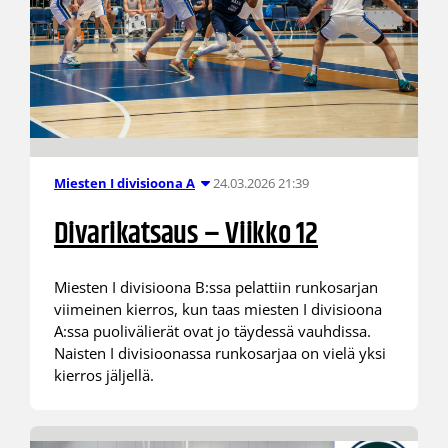
24.03.2026 21:39
Miesten I divisioona A
Divarikatsaus – Viikko 12
Miesten I divisioona B:ssa pelattiin runkosarjan
viimeinen kierros, kun taas miesten I divisioona
A:ssa puolivälierät ovat jo täydessä vauhdissa.
Naisten I divisioonassa runkosarjaa on vielä yksi
kierros jäljellä.