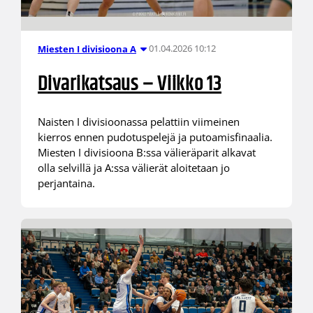
01.04.2026 10:12
Miesten I divisioona A
Divarikatsaus – Viikko 13
Naisten I divisioonassa pelattiin viimeinen
kierros ennen pudotuspelejä ja putoamisfinaalia.
Miesten I divisioona B:ssa välieräparit alkavat
olla selvillä ja A:ssa välierät aloitetaan jo
perjantaina.