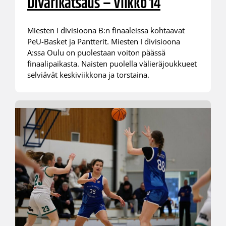
Divarikatsaus – Viikko 14
Miesten I divisioona B:n finaaleissa kohtaavat
PeU-Basket ja Pantterit. Miesten I divisioona
A:ssa Oulu on puolestaan voiton päässä
finaalipaikasta. Naisten puolella välieräjoukkueet
selviävät keskiviikkona ja torstaina.