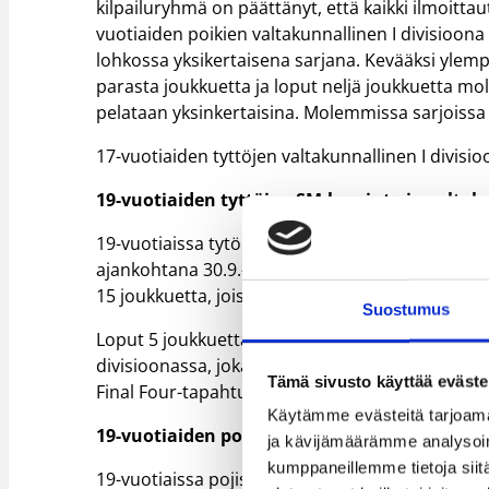
kilpailuryhmä on päättänyt, että kaikki ilmoitta
vuotiaiden poikien valtakunnallinen I divisioon
lohkossa yksikertaisena sarjana. Kevääksi ylem
parasta joukkuetta ja loput neljä joukkuetta mo
pelataan yksinkertaisina. Molemmissa sarjoissa (
17-vuotiaiden tyttöjen valtakunnallinen I divis
19-vuotiaiden tyttöjen SM-karsinta ja valtak
19-vuotiaissa tytöissä pelataan yksi karsintakie
ajankohtana 30.9.-1.10.2023. Karsinta pelataan
15 joukkuetta, joista 10 parasta pääsee SM-sarj
Suostumus
Loput 5 joukkuetta ja 10 suoraan I divisioonaan 
divisioonassa, joka pelataan 15 joukkueen yksin
Tämä sivusto käyttää eväste
Final Four-tapahtuma.
Käytämme evästeitä tarjoama
19-vuotiaiden poikien SM-karsinta ja valtaku
ja kävijämäärämme analysoim
kumppaneillemme tietoja siitä
19-vuotiaissa pojissa pelataan kaksi karsintakie