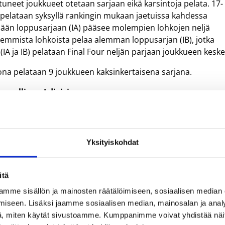
utuneet joukkueet otetaan sarjaan eikä karsintoja pelata. 17-
a pelataan syksyllä rankingin mukaan jaetuissa kahdessa
pään loppusarjaan (IA) pääsee molempien lohkojen neljä
lemmista lohkoista pelaa alemman loppusarjan (IB), jotka
IA ja IB) pelataan Final Four neljän parjaan joukkueen keske
ioona pelataan 9 joukkueen kaksinkertaisena sarjana.
unnallinen I divisioona
rros, joka pelataan kilpailukalenterin mukaan karsintakierros
 viidessä kolmen joukkueen lohkossa. Karsinnoissa on muka
aan.
Yksityiskohdat
ilmoittautunutta joukkuetta pelaavat valtakunnallisissa I
kertaisena sarjana ja runkosarjan päätteeksi neljän joukku
itä
mme sisällön ja mainosten räätälöimiseen, sosiaalisen median
nnallinen I divisioona
iseen. Lisäksi jaamme sosiaalisen median, mainosalan ja analy
, miten käytät sivustoamme. Kumppanimme voivat yhdistää näitä t
rrosta kilpailukalenterin mukaisina ajankohtina I karsinta