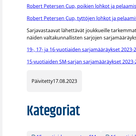
Robert Petersen Cup, poikien lohkot ja pelaami
Robert Petersen Cup, tyttöjen lohkot ja pelaam
Sarjavastaavat lähettävät joukkueille tarkemmat 
näiden valtakunnallisten sarjojen sarjamääräyks
19-, 17- ja 16-vuotiaiden sarjamääräykset 2023-
15-vuotiaiden SM-sarjan sarjamääräykset 2023-
Päivitetty
17.08.2023
Kategoriat