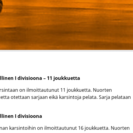
linen I divisioona – 11 joukkuetta
karsintaan on ilmoittautunut 11 joukkuetta. Nuorten
uetta otettaan sarjaan eikä karsintoja pelata. Sarja pelataan
linen I divisioona
oonan karsintoihin on ilmoittautunut 16 joukkuetta. Nuorten