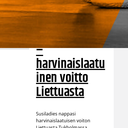
puolustus
rautaa
Tukholmassa
–
harvinaislaatu
inen voitto
Liettuasta
Susiladies nappasi
harvinaislaatuisen voiton
Liettuasta Tukholmassa