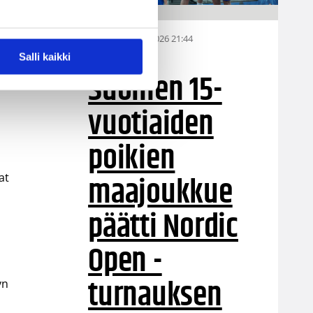
06.08.2026 21:44
MU15
Salli kaikki
Suomen 15-
vuotiaiden
poikien
maajoukkue
at
päätti Nordic
Open -
turnauksen
yn