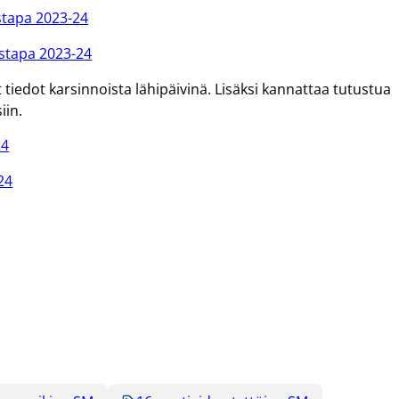
stapa 2023-24
istapa 2023-24
tiedot karsinnoista lähipäivinä. Lisäksi kannattaa tutustua
iin.
24
24