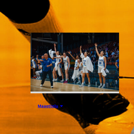
Liettuassa, Romaniassa,
Bosniassa ja viimeksi Islannissa.
06.08.2026 21:44
Maaottelu
Susiladiesin