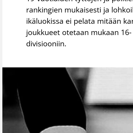
rankingien mukaisesti ja lohkoil
ikäluokissa ei pelata mitään ka
joukkueet otetaan mukaan 16- ja
divisiooniin.