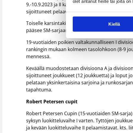
olet antanut heille tai joita o
9.-10.9.2023 ja II karsinta 30.9.-1.10.2023. Karsin
sijoittuneet pelaavat I karsinnassa, josta neljä j
Toiselle karsintakierrokselle pelataan viidessä 
Kiellä
pääsee SM-sarjaan.
19-vuotiaiden poikien valtakunnalliseen I divisi
rankingin mukaan kolmeen tasolohkoon (8-9 jouk
mennessä.
Keväällä muodostetaan divisioona A ja divisioona
sijoittuneet joukkueet (12 joukkuetta) ja loput j
pelataan yksinkertaisina sarjoina ja runkosarja
tapahtuma.
Robert Petersen cupit
Robert Petersen Cupin (15-vuotiaiden SM-sarja
syksyn luokitteluvaihe I varten. Tyttöjen joukku
ja kevään luokitteluvaihe II pelaamistavat. kts. liit