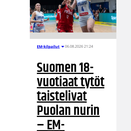
06.08.2026 21:24
EM-kilpailut
Suomen 18-
vuotiaat tytöt
taistelivat
Puolan nurin
– EM-