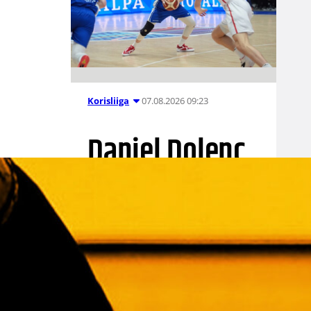
07.08.2026 09:23
Korisliiga
Daniel Dolenc
KTP-Basketin
haaviin
Dolenc on rakentanut pitkän
ammattilaisuran Suomen lisäksi
Ranskassa, Itävallassa,