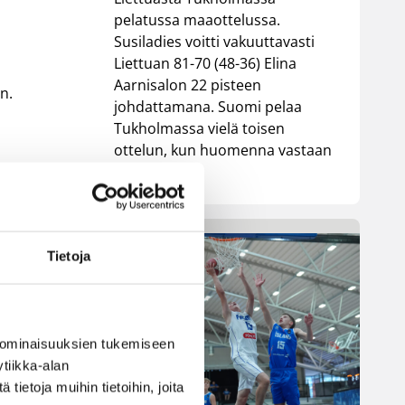
pelatussa maaottelussa.
Susiladies voitti vakuuttavasti
Liettuan 81-70 (48-36) Elina
Aarnisalon 22 pisteen
n.
johdattamana. Suomi pelaa
Tukholmassa vielä toisen
ottelun, kun huomenna vastaan
tulee Ruotsi.
 II
na
Tietoja
een
 ominaisuuksien tukemiseen
tiikka-alan
ietoja muihin tietoihin, joita