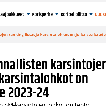
aajoukkueet
Korisperhe
Koripalloliitto
Uutis
jen ranking-listat ja karsintalohkot on julkaistu kaudel
nallisten karsintoje
 karsintalohkot on
le 2023-24
en SM-karsintojen lohkot on tehty