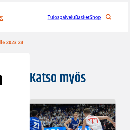
et
Tulospalvelu
BasketShop
le 2023-24
n
Katso myös