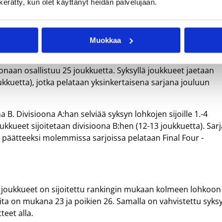
n kerätty, kun olet käyttänyt heidän palvelujaan.
taa osallistuu 23 joukkuetta, joista rankingin sijoille 17.-23.
oukkuetta pääsee II karsintakierrokselle.
neljän joukkueen lohkossa cup-muotoisesti. Kahdella voitolla
Muokkaa
oonaan osallistuu 25 joukkuetta. Syksyllä joukkueet jaetaan
kuetta), jotka pelataan yksinkertaisena sarjana jouluun
 B. Divisioona A:han selviää syksyn lohkojen sijoille 1.-4
oukkueet sijoitetaan divisioona B:hen (12-13 joukkuetta). Sarj
n päätteeksi molemmissa sarjoissa pelataan Final Four -
) joukkueet on sijoitettu rankingin mukaan kolmeen lohkoon
eita on mukana 23 ja poikien 26. Samalla on vahvistettu syks
teet alla.