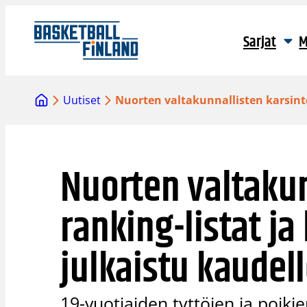
Siirry
sisältöön
Sarjat
M
Uutiset
Nuorten valtakunnallisten karsinto
Nuorten valtakun
ranking-listat ja
julkaistu kaudel
19-vuotiaiden tyttöjen ja poiki