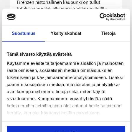
Firenzen historiallinen kaupunki on tullut
tutuksi suomalaiselle pyörätuolikoripalloilija
Sini Paukkerille. Italiassa, jossa lajin taso on
maailman huippua, päivät rytmittyvät kovan
treenin, opintojen ja kulttuuristen
Suostumus
Yksityiskohdat
Tietoja
sopeutumisten ympärille.
Tämä sivusto käyttää evästeitä
Käytämme evästeitä tarjoamamme sisällön ja mainosten
räätälöimiseen, sosiaalisen median ominaisuuksien
tukemiseen ja kävijämäärämme analysoimiseen. Lisäksi
jaamme sosiaalisen median, mainosalan ja analytiikka-
alan kumppaneillemme tietoja siitä, miten käytät
sivustoamme. Kumppanimme voivat yhdistää näitä
tietoja muihin tietoihin, joita olet antanut heille tai joita on
kerätty, kun olet käyttänyt heidän palvelujaan.