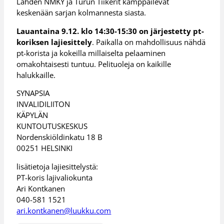
Lahden NMKY ja Turun Tiikerit kamppailevat
keskenään sarjan kolmannesta siasta.
Lauantaina 9.12. klo 14:30-15:30 on järjestetty
pt-
koriksen lajiesittely
. Paikalla on mahdollisuus nähdä
pt-korista ja kokeilla millaiselta pelaaminen
omakohtaisesti tuntuu. Pelituoleja on kaikille
halukkaille.
SYNAPSIA
INVALIDILIITON
KÄPYLÄN
KUNTOUTUSKESKUS
Nordenskiöldinkatu 18 B
00251 HELSINKI
lisätietoja lajiesittelystä:
PT-koris lajivaliokunta
Ari Kontkanen
040-581 1521
ari.kontkanen@luukku.com