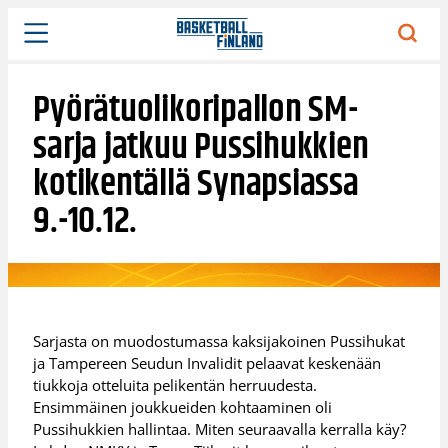
Siirry
sisältöön
Pyörätuolikoripallon SM-
sarja jatkuu Pussihukkien
kotikentällä Synapsiassa
9.-10.12.
Sarjasta on muodostumassa kaksijakoinen Pussihukat
ja Tampereen Seudun Invalidit pelaavat keskenään
tiukkoja otteluita pelikentän herruudesta.
Ensimmäinen joukkueiden kohtaaminen oli
Pussihukkien hallintaa. Miten seuraavalla kerralla käy?