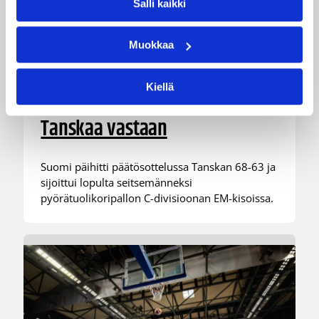
Salli kaikki
12.09.2025 17:19
Pyörätuolikoripallo
Muokkaa
Suomi päätti
pyörätuolikoripallon EM-kisat
Kiellä
voittoon sijoitusottelussa
Tanskaa vastaan
Suomi päihitti päätösottelussa Tanskan 68-63 ja
sijoittui lopulta seitsemänneksi
pyörätuolikoripallon C-divisioonan EM-kisoissa.