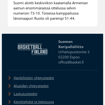
Suomi aloitti keskiviikon kaatamalla Armenian
aamun ensimmäisessä ottelussa selvin
numeroin 73-10. Toisessa kamppailussa
länsinaapuri Ruotsi oli parempi 51-44.
Suomen
Koripalloliitto
Urheilupuistontie 3
02200 Espoo
office@basket.fi
Henkilöstön yhteystiedot
Alueiden yhteystiedot
Laskutustiedot
Käyttöehdot ja tietosuoja