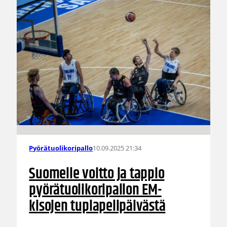
10.09.2025 21:34
Pyörätuolikoripallo
Suomelle voitto ja tappio
pyörätuolikoripallon EM-
kisojen tuplapelipäivästä