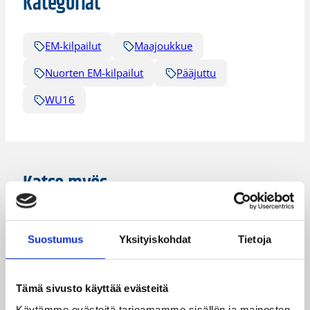
Kategoriat
EM-kilpailut
Maajoukkue
Nuorten EM-kilpailut
Pääjuttu
WU16
Katso myös
Suostumus
Yksityiskohdat
Tietoja
Tämä sivusto käyttää evästeitä
Käytämme evästeitä tarjoamamme sisällön ja mainosten