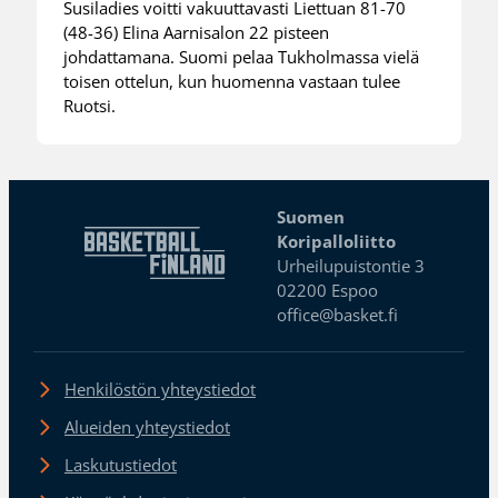
Susiladies voitti vakuuttavasti Liettuan 81-70
(48-36) Elina Aarnisalon 22 pisteen
johdattamana. Suomi pelaa Tukholmassa vielä
toisen ottelun, kun huomenna vastaan tulee
Ruotsi.
Suomen
Koripalloliitto
Urheilupuistontie 3
02200 Espoo
office@basket.fi
Henkilöstön yhteystiedot
Alueiden yhteystiedot
Laskutustiedot