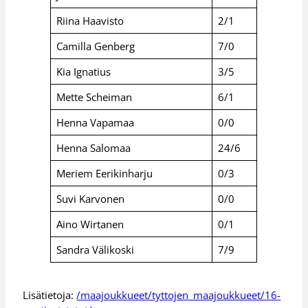
Riina Haavisto
2/1
Camilla Genberg
7/0
Kia Ignatius
3/5
Mette Scheiman
6/1
Henna Vapamaa
0/0
Henna Salomaa
24/6
Meriem Eerikinharju
0/3
Suvi Karvonen
0/0
Aino Wirtanen
0/1
Sandra Välikoski
7/9
Lisätietoja:
/maajoukkueet/tyttojen_maajoukkueet/16-