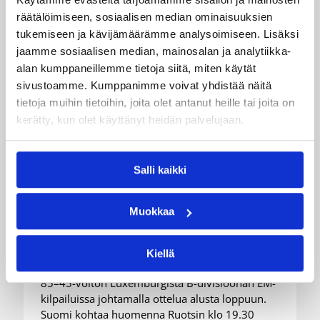
räätälöimiseen, sosiaalisen median ominaisuuksien
tukemiseen ja kävijämäärämme analysoimiseen. Lisäksi
jaamme sosiaalisen median, mainosalan ja analytiikka-
alan kumppaneillemme tietoja siitä, miten käytät
sivustoamme. Kumppanimme voivat yhdistää näitä
tietoja muihin tietoihin, joita olet antanut heille tai joita on
kerätty, kun olet käyttänyt heidän palvelujaan.
08.08.2026 00:37
EM-kilpailut
Suomen 16-vuotiaat pojat
Salli kaikki
voittivat Luxemburgin – EM-
kisojen voittotili aukesi
Muokkaa
vakuuttavalla pelillä
Kiellä
Suomen 16-vuotiaat pojat ottivat vakuuttavan
85–45-voiton Luxemburgista B-divisioonan EM-
kilpailuissa johtamalla ottelua alusta loppuun.
Suomi kohtaa huomenna Ruotsin klo 19.30