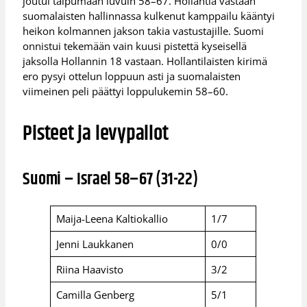
joutui taipumaan luvuin 58–67. Hollantia vastaan
suomalaisten hallinnassa kulkenut kamppailu kääntyi
heikon kolmannen jakson takia vastustajille. Suomi
onnistui tekemään vain kuusi pistettä kyseisellä
jaksolla Hollannin 18 vastaan. Hollantilaisten kirimä
ero pysyi ottelun loppuun asti ja suomalaisten
viimeinen peli päättyi loppulukemin 58–60.
Pisteet ja levypallot
Suomi – Israel 58–67 (31-22)
Maija-Leena Kaltiokallio
1/7
Jenni Laukkanen
0/0
Riina Haavisto
3/2
Camilla Genberg
5/1