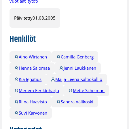
vuotiaat_tytot/
Päivitetty
01.08.2005
Henkilöt
Aino Wirtanen
Camilla Genberg
Henna Salomaa
Jenni Laukkanen
Kia Ignatius
Maija-Leena Kaltiokallio
Meriem Eerikinharju
Mette Scheiman
Riina Haavisto
Sandra Välikoski
Suvi Karvonen