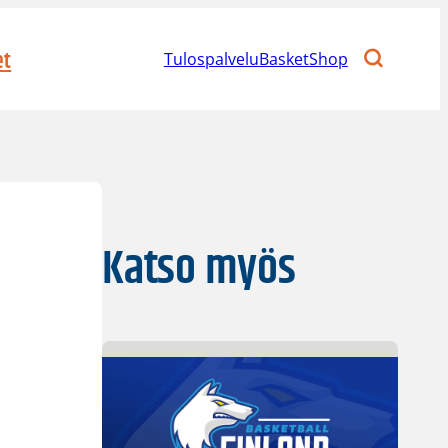
et
Tulospalvelu
BasketShop
Katso myös