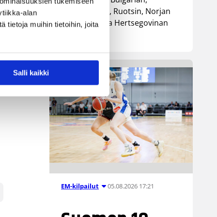
 ominaisuuksien tukemiseen
Luxemburgin, Ruotsin, Norjan
tiikka-alan
sekä Bosnia ja Hertsegovinan
ietoja muihin tietoihin, joita
kanssa.
n
 10
Salli kaikki
05.08.2026 17:21
EM-kilpailut