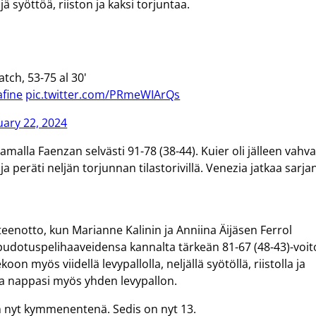
jä syöttöä, riiston ja kaksi torjuntaa.
tch, 53-75 al 30'
afine
pic.twitter.com/PRmeWIArQs
uary 22, 2024
tamalla Faenzan selvästi 91-78 (38-44). Kuier oli jälleen vahv
a peräti neljän torjunnan tilastorivillä. Venezia jatkaa sarja
teenotto, kun Marianne Kalinin ja Anniina Äijäsen Ferrol
 pudotuspelihaaveidensa kannalta tärkeän 81-67 (48-43)-voit
oon myös viidellä levypallolla, neljällä syötöllä, riistolla ja
ä ja nappasi myös yhden levypallon.
en nyt kymmenentenä. Sedis on nyt 13.