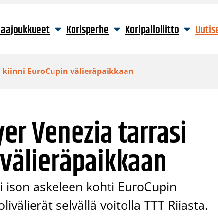
aajoukkueet
Korisperhe
Koripalloliitto
Uutis
i kiinni EuroCupin välieräpaikkaan
er Venezia tarrasi
 välieräpaikkaan
i ison askeleen kohti EuroCupin
ivälierät selvällä voitolla TTT Riiasta.