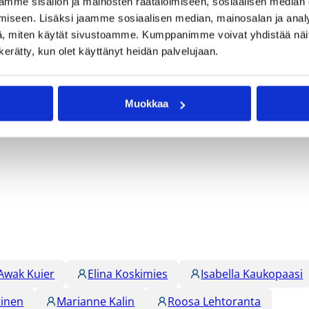
mme sisällön ja mainosten räätälöimiseen, sosiaalisen median
iseen. Lisäksi jaamme sosiaalisen median, mainosalan ja analy
, miten käytät sivustoamme. Kumppanimme voivat yhdistää näitä t
i kirvelevän 56-58 (25-37)-vierastappion Sokol Hradec
n kerätty, kun olet käyttänyt heidän palvelujaan.
a yhdeksän pisteen tappioasemassa, mutta kiri Rokkasen viide
a aika loppui kesken. Yhteensä Rokkaselle kertyi ottelussa
oiseksi viimeisenä.
Muokkaa
Awak Kuier
Elina Koskimies
Isabella Kaukopaasi
tinen
Marianne Kalin
Roosa Lehtoranta