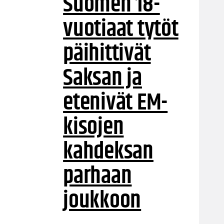
Suomen 18-
vuotiaat tytöt
päihittivät
Saksan ja
etenivät EM-
kisojen
kahdeksan
parhaan
joukkoon