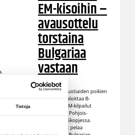
EM-kisoihin –
avausottelu
torstaina
Bulgariaa
vastaan
a.
een
Suomen 16-vuotiaiden poikien
a
maajoukkue aloittaa B-
divisioonan EM-kilpailut
Tietoja
torstaina 6.8. Pohjois-
Makedonian Skopjessa.
Sudenpennut pelaa
alkulohkossa Bulgarian,