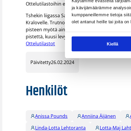
Käytämme evästeitä tarjoama
Ottelutilastoihin ei ole linkkiä saatavilla.
ja kävijämäärämme analysoim
kumppaneillemme tietoja siitä
Tshekin liigassa Sara Rokkasen Kara Trutnov kok
olet antanut heille tai joita o
Kralovelle. Trutnov lähti viimeiselle minuutill
pisteen myötä aina kahden pisteen päähän, mutt
pistettä, kuusi levypalloa ja syöttö. Trutnov on t
Ottelutilastot
Kiellä
Päivitetty
26.02.2024
Henkilöt
Anissa Pounds
Anniina Äijänen
Linda-Lotta Lehtoranta
Lotta-Maj Lah