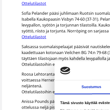
Ottelutilastot
Sofia Pelander pääsi juhlimaan Ruotsin suomal
Isabella Kaukopaasin Visbyn 74-60 (37-31). Pel
levypallon, syötön ja torjunnan tilastoilla. Kauk
syöttö, riisto ja torjunta. Norröping on sarjass
Ottelutilastot
Saksassa suomalaispelaajat pääsivät nautiskelem
kaadettuaan kotonaan Veilchen BG 74:n 79-68 (39
täyttäen tilastojaan myös kahdella levypallolla ja
Ottelutilastoihin ei ole linkkiä saatavilla.
Roosa Lehtoranta jatkoi vahvoja esityksiään Ang
voittaessa Herner TC:n 75-71 (37-36). Lehtoranta
neljäntenä.
Suostumus
Ottelutilastoihin ei ole linkkiä saatavilla.
Anissa Pounds pääsi juhlimaan Lions Hallen 80-7
Tämä sivusto käyttää eväste
ottelussa neljä pistettä ja neljä levypalloa. Lions 