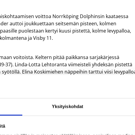
aiskohtaamisen voittoa Norrköping Dolphinsin kaataessa
ander auttoi joukkuettaan seitsemän pisteen, kolmen
opaasille puolestaan kertyi kuusi pistettä, kolme levypalloa,
a kolmantena ja Visby 11.
aan voitoista. Keltern pitää paikkansa sarjakärjessä
-37). Linda-Lotta Lehtoranta viimeisteli yhdeksän pistettä
 syötöllä. Elina Koskimiehen näppeihin tarttui viisi levypallo
els Nördlingenin riveissä, kun hän heitti 10 pistettä joukku
 saalisti myös yhden levypallon ja riiston. Angels on sarjass
Yksityiskohdat
1 (48-30)-voittoa Panthers Osnabrückista. Pounds kirjautti
itä
pitää sarjassa viidettä sijaa.