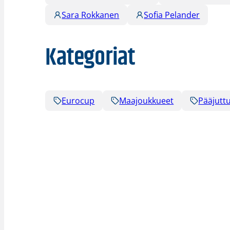
Sara Rokkanen
Sofia Pelander
Kategoriat
Eurocup
Maajoukkueet
Pääjutt