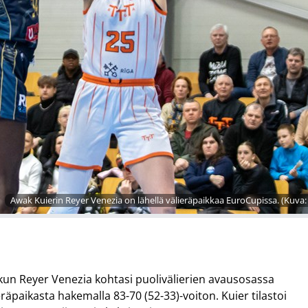
Awak Kuierin Reyer Venezia on lähellä välieräpaikkaa EuroCupissa. (Kuva:
 kun Reyer Venezia kohtasi puolivälierien avausosassa
ieräpaikasta hakemalla 83-70 (52-33)-voiton. Kuier tilastoi