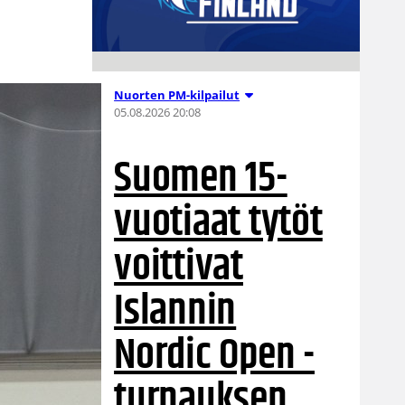
Nuorten PM-kilpailut
05.08.2026 20:08
Suomen 15-
vuotiaat tytöt
voittivat
Islannin
Nordic Open -
turnauksen