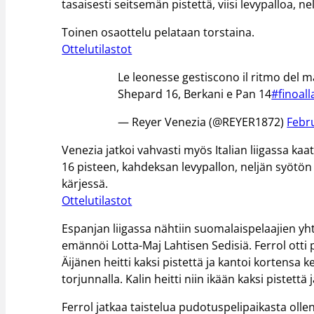
tasaisesti seitsemän pistettä, viisi levypalloa, nel
Toinen osaottelu pelataan torstaina.
Ottelutilastot
Le leonesse gestiscono il ritmo del ma
Shepard 16, Berkani e Pan 14
#finoall
— Reyer Venezia (@REYER1872)
Febr
Venezia jatkoi vahvasti myös Italian liigassa kaa
16 pisteen, kahdeksan levypallon, neljän syötön j
kärjessä.
Ottelutilastot
Espanjan liigassa nähtiin suomalaispelaajien yh
emännöi Lotta-Maj Lahtisen Sedisiä. Ferrol otti
Äijänen heitti kaksi pistettä ja kantoi kortensa kek
torjunnalla. Kalin heitti niin ikään kaksi pistett
Ferrol jatkaa taistelua pudotuspelipaikasta oll