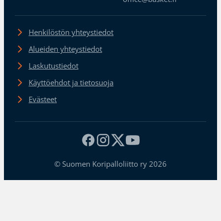
Henkilöstön yhteystiedot
Alueiden yhteystiedot
Laskutustiedot
Käyttöehdot ja tietosuoja
Evästeet
© Suomen Koripalloliitto ry 2026