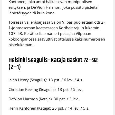
Kantonen, joka antoi häikäisevän monipuolisen
esityksen, ja De’Vion Harmon, joka pussitti pisteitä
lähietäisyydeltä kuin kone.
Toisessa välieräsarjassa Salon Vilpas puolestaan otti 2–
1-johtoaseman kaataessaan Korihait rajuin lukemin
107–53. Peräti seitsemän eri pelaajaa Vilppaan
kokoonpanossa saavuttivat ottelussa kaksinumeroisen
pistelukeman.
Helsinki Seagulls–Kataja Basket 72–92
(2–1)
Jalen Henry (Seagulls): 13 pst. / 6 lev. / 4 s.
Christian Keeling (Seagulls): 13 pst. / 5 lev.
De’Vion Harmon (Kataja): 30 pst. / 3 lev.
Henri Kantonen (Kataja): 26 pst. / 14 lev. / 5 s.