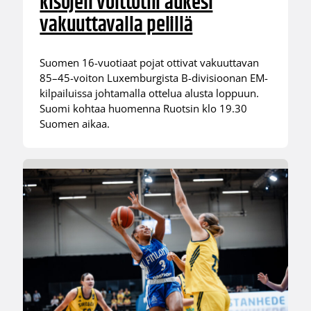
kisojen voittotili aukesi
vakuuttavalla pelillä
Suomen 16-vuotiaat pojat ottivat vakuuttavan
85–45-voiton Luxemburgista B-divisioonan EM-
kilpailuissa johtamalla ottelua alusta loppuun.
Suomi kohtaa huomenna Ruotsin klo 19.30
Suomen aikaa.