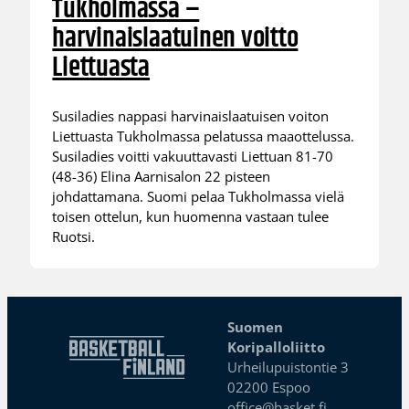
Tukholmassa –
harvinaislaatuinen voitto
Liettuasta
Susiladies nappasi harvinaislaatuisen voiton
Liettuasta Tukholmassa pelatussa maaottelussa.
Susiladies voitti vakuuttavasti Liettuan 81-70
(48-36) Elina Aarnisalon 22 pisteen
johdattamana. Suomi pelaa Tukholmassa vielä
toisen ottelun, kun huomenna vastaan tulee
Ruotsi.
Suomen
Koripalloliitto
Urheilupuistontie 3
02200 Espoo
office@basket.fi