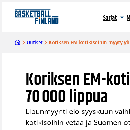
Siirry
sisältöön
Sarjat
M
Uutiset
Koriksen EM-kotikisoihin myyty yli
Koriksen EM-koti
70 000 lippua
Lipunmyynti elo-syyskuun vaiht
kotikisoihin vetää ja Suomen ott