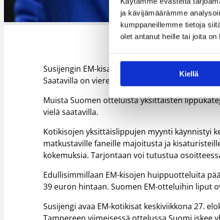
Käytämme evästeitä tarjoama
ja kävijämäärämme analysoim
kumppaneillemme tietoja siitä
olet antanut heille tai joita o
Susijengin EM-kisaotteluista lauantaina 30.8. p
Kiellä
Saatavilla on vierekkäisiä paikkoja enää jälkij
Muista Suomen otteluista yksittäisten lippukateg
vielä saatavilla.
Kotikisojen yksittäislippujen myynti käynnistyi ke
matkustaville faneille majoitusta ja kisaturisteil
kokemuksia. Tarjontaan voi tutustua osoittees
Edullisimmillaan EM-kisojen huippuotteluita pää
39 euron hintaan. Suomen EM-otteluihin liput o
Susijengi avaa EM-kotikisat keskiviikkona 27. el
Tampereen viimeisessä ottelussa Suomi iskee 