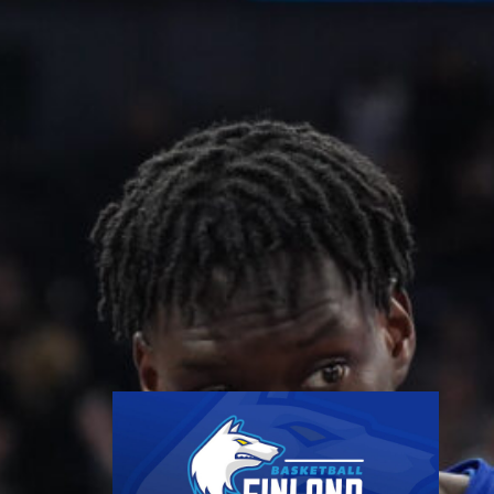
myynnissä
Susiladiesin elokuun kotiturnaus
ja Susijengin Islanti-
kotimaaottelu lähestyvät.
Susijengin MM-
jatkokarsintaotteluun Ruotsia
vastaan on puolestaan enää
jäljellä kourallinen vierekkäisiä
paikkoja.