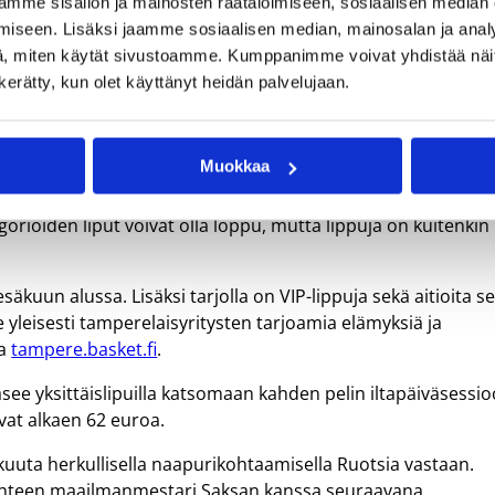
mme sisällön ja mainosten räätälöimiseen, sosiaalisen median
Kuva: 
iseen. Lisäksi jaamme sosiaalisen median, mainosalan ja analy
, miten käytät sivustoamme. Kumppanimme voivat yhdistää näitä t
n kerätty, kun olet käyttänyt heidän palvelujaan.
elattavaan Montenegro-otteluun on myyty jo yli 11 000 lippua
Muokkaa
unassa myyntiin tulleeseen toisen kenttäpäädyn lisäkatsomoon
orioiden liput voivat olla loppu, mutta lippuja on kuitenkin
säkuun alussa. Lisäksi tarjolla on VIP-lippuja sekä aitioita s
le yleisesti tamperelaisyritysten tarjoamia elämyksiä ja
sa
tampere.basket.fi
.
see yksittäislipuilla katsomaan kahden pelin iltapäiväsessi
vat alkaen 62 euroa.
okuuta herkullisella naapurikohtaamisella Ruotsia vastaan.
yhteen maailmanmestari Saksan kanssa seuraavana