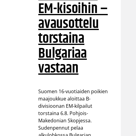
EM-kisoihin –
avausottelu
torstaina
Bulgariaa
vastaan
Suomen 16-vuotiaiden poikien
maajoukkue aloittaa B-
divisioonan EM-kilpailut
torstaina 6.8. Pohjois-
Makedonian Skopjessa.
Sudenpennut pelaa
alkulohkossa Bulgarian,