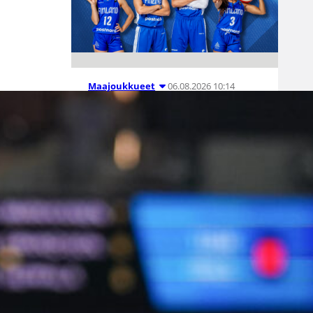
06.08.2026 10:14
Maajoukkueet
Edulliset liput
Susijengin ja
Susiladiesin
elokuun
kotimaaottelu
ihin nyt