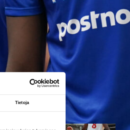
toisessa
ottelussa
Suomen 15-vuotiaiden tyttöjen
maajoukkue jatkoi
voittokulkuaan Lohjalla
pelattavassa Nordic Open -
turnauksessa kaatamalla
Islannin vakuuttavasti 70–47.
Sudenpennut kohtaa huomenna
turnauksen päätösottelussa
Tietoja
Latvian klo 15.