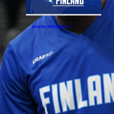
Nuorten PM-kilpailut
05.08.2026 20:08
Suomen 15-
vuotiaat tytöt
voittivat
Islannin
Nordic Open -
turnauksen