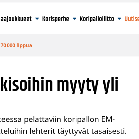
aajoukkueet
Korisperhe
Koripalloliitto
Uutis
 70 000 lippua
kisoihin myyty yli
eessa pelattaviin koripallon EM-
eluihin lehterit täyttyvät tasaisesti.