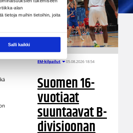
 ominaisuuksien tukemiseen
Ville Vuorinen
tiikka-alan
ietoja muihin tietoihin, joita
.
Salli kaikki
.
05.08.2026 18:54
EM-kilpailut
Suomen 16-
ekä
vuotiaat
suuntaavat B-
oon
divisioonan