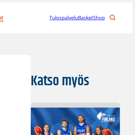
et
Tulospalvelu
BasketShop
Katso myös