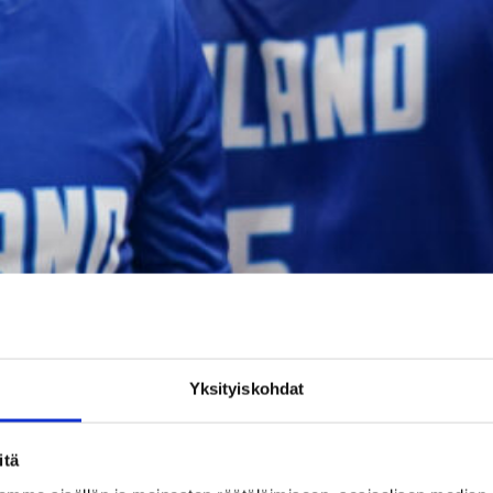
Yksityiskohdat
itä