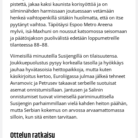
pistettä, jakaa kaksi kaunista korisyöttöä ja on
silminnähden harmissaan joutuessaan vetämään
henkeä vaihtopenkillä siitäkin huolimatta, että on itse
pyytänyt vaihtoa. Täpötäysi Espoo Metro Areena
mylvii, isä-Maxhuni on noussut katsomossa seisomaan
ja päätösjakson puolivälistä edetään loppumetreille
tilanteessa 88–88.
Viimeisillä minuuteilla Susijengillä on tilaisuutensa.
Joukkuepuolustus pysyy korkealla tasolla ja hyökkäys
jauhaa hyvätasoisia heittopaikkoja, mutta kuten
käsikirjoitus kertoo, Euroliigassa julmaa jälkeä tehneet
Avramovic ja Petrusev takaavat serbeille suotuisat
asemat onnistumisillaan. Jantusen ja Salinin
onnistumiset tuovat viimeisellä pariminuuttisella
Susijengin parhaimmillaan vielä kahden heiton päähän,
mutta Serbian kokemus on arvossa arvaamattomassa
silloin, kun sitä eniten tarvitaan.
Ottelun ratkaisu