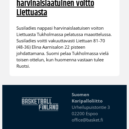
harvinaislaatuinen voitto
Liettuasta
Susiladies nappasi harvinaislaatuisen voiton
Liettuasta Tukholmassa pelatussa maaottelussa.
Susiladies voitti vakuuttavasti Liettuan 81-70
(48-36) Elina Aarnisalon 22 pisteen
johdattamana. Suomi pelaa Tukholmassa vielä
toisen ottelun, kun huomenna vastaan tulee
Ruotsi.
Suomen
Koripalloliitto
Urheilupuistontie 3
02200 Espoo
office@basket.fi