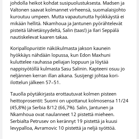
johdolla heikot kohdat susipuolustuksesta. Madsen ja
Valtonen saavat kolmannet virheensä, suomalaisjohto
kuroutuu umpeen. Mutta vapautunutta hyökkäystä ei
mikään hellitä. Nkamhoua ja Jantunen pyörähtelevät
pisteitä lähietäisyydeltä, Salin (taas!) ja Ilari Seppälä
nautiskelevat kaaren takaa.
Koripallo
puristin
näkökulmasta jakson kaunein
hyökkäys nähdään lopussa, kun Edon Maxhuni
kuluttelee rauhassa peliajan loppuun ja löytää
nappisyötöllä kulmasta Sasu Salinin. Kapteeni osuu jo
neljännen kerran illan aikana. Susijengi johtaa kori-
ilottelun jälkeen 57–51.
Tauolla pöytäkirjasta erottautuvat kolmen pisteen
heittoprosentit: Suomi on upottanut kolmosensa 11/24
(45,8%) ja Serbia 8/12 (66,7%). Salin, Jantunen ja
Nkamhoua ovat naulanneet 12 pistettä mieheen.
Serbialta Petrusev on kerännyt 19 pistettä ja kuusi
levypalloa, Avramovic 10 pistettä ja neljä syöttöä.