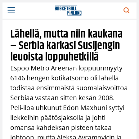
Siirry
sisältöön
Lähellä, mutta niin kaukana
– Serbia karkasi Susijengin
leuoista loppuhetkillä
Espoo Metro Areenan loppuunmyyty
6146 hengen kotikatsomo oli lähellä
todistaa ensimmäistä suomalaisvoittoa
Serbiaa vastaan sitten kesän 2008.
Peli-iloa uhkunut Edon Maxhuni syttyi
liekkeihin päätösjaksolla ja johti
omansa kahdeksan pisteen takaa
johtoon, mutta Aleksa Avramovicin ja