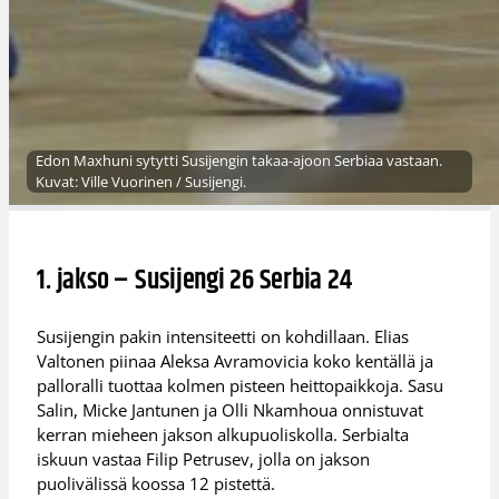
Edon Maxhuni sytytti Susijengin takaa-ajoon Serbiaa vastaan.
Kuvat: Ville Vuorinen / Susijengi.
1. jakso – Susijengi 26 Serbia 24
Susijengin pakin intensiteetti on kohdillaan. Elias
Valtonen piinaa Aleksa Avramovicia koko kentällä ja
palloralli tuottaa kolmen pisteen heittopaikkoja. Sasu
Salin, Micke Jantunen ja Olli Nkamhoua onnistuvat
kerran mieheen jakson alkupuoliskolla. Serbialta
iskuun vastaa Filip Petrusev, jolla on jakson
puolivälissä koossa 12 pistettä.