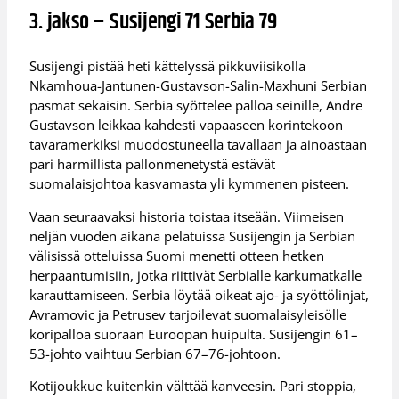
3. jakso – Susijengi 71 Serbia 79
Susijengi pistää heti kättelyssä pikkuviisikolla
Nkamhoua-Jantunen-Gustavson-Salin-Maxhuni Serbian
pasmat sekaisin. Serbia syöttelee palloa seinille, Andre
Gustavson leikkaa kahdesti vapaaseen korintekoon
tavaramerkiksi muodostuneella tavallaan ja ainoastaan
pari harmillista pallonmenetystä estävät
suomalaisjohtoa kasvamasta yli kymmenen pisteen.
Vaan seuraavaksi historia toistaa itseään. Viimeisen
neljän vuoden aikana pelatuissa Susijengin ja Serbian
välisissä otteluissa Suomi menetti otteen hetken
herpaantumisiin, jotka riittivät Serbialle karkumatkalle
karauttamiseen. Serbia löytää oikeat ajo- ja syöttölinjat,
Avramovic ja Petrusev tarjoilevat suomalaisyleisölle
koripalloa suoraan Euroopan huipulta. Susijengin 61–
53-johto vaihtuu Serbian 67–76-johtoon.
Kotijoukkue kuitenkin välttää kanveesin. Pari stoppia,