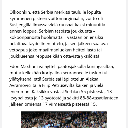
Olkoonkin, että Serbia merkitsi taululle lopulta
kymmenen pisteen voittomarginaalin, voitto oli
Susijengillä ilmassa vielä runsaat kaksi minuuttia
ennen loppua. Serbian tasoista joukkuetta –
kokoonpanosta huolimatta – vastaan on ensiksi
pelattava täydellinen ottelu, ja sen jälkeen saatava
vetoapua joko maailmanluokan heittoillasta tai
joukkueensa reppuselkään ottavista yksilöistä.
Edon Maxhuni väläytteli päätösjaksolla kuningasiltaa,
mutta kellekään koripalloa seuranneelle tuskin tuli
yllätyksenä, että Serbia sai läpi ottelun Aleksa
Avramovicilta ja Filip Petrusevilta kaiken ja vielä
enemmän. Kaksikko vastasi Serbian 55 pisteestä, 13
levypallosta ja 13 syötöstä ja säkitti 88-88-tasatilanteen
jälkeen omiensa 17 viimeisestä pisteestä 15.