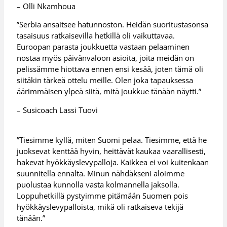
– Olli Nkamhoua
”Serbia ansaitsee hatunnoston. Heidän suoritustasonsa
tasaisuus ratkaisevilla hetkillä oli vaikuttavaa.
Euroopan parasta joukkuetta vastaan pelaaminen
nostaa myös päivänvaloon asioita, joita meidän on
pelissämme hiottava ennen ensi kesää, joten tämä oli
siitäkin tärkeä ottelu meille. Olen joka tapauksessa
äärimmäisen ylpeä siitä, mitä joukkue tänään näytti.”
– Susicoach Lassi Tuovi
”Tiesimme kyllä, miten Suomi pelaa. Tiesimme, että he
juoksevat kenttää hyvin, heittävät kaukaa vaarallisesti,
hakevat hyökkäyslevypalloja. Kaikkea ei voi kuitenkaan
suunnitella ennalta. Minun nähdäkseni aloimme
puolustaa kunnolla vasta kolmannella jaksolla.
Loppuhetkillä pystyimme pitämään Suomen pois
hyökkäyslevypalloista, mikä oli ratkaiseva tekijä
tänään.”