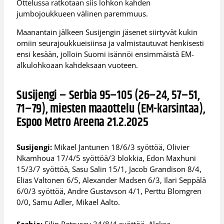
Ottelussa ratkotaan siis lohkon kahden
jumbojoukkueen välinen paremmuus.
Maanantain jälkeen Susijengin jäsenet siirtyvät kukin
omiin seurajoukkueisiinsa ja valmistautuvat henkisesti
ensi kesään, jolloin Suomi isännöi ensimmäistä EM-
alkulohkoaan kahdeksaan vuoteen.
Susijengi – Serbia 95–105 (26–24, 57–51,
71–79), miesten maaottelu (EM-karsintaa),
Espoo Metro Areena 21.2.2025
Susijengi:
Mikael Jantunen 18/6/3 syöttöä, Olivier
Nkamhoua 17/4/5 syöttöä/3 blokkia, Edon Maxhuni
15/3/7 syöttöä, Sasu Salin 15/1, Jacob Grandison 8/4,
Elias Valtonen 6/5, Alexander Madsen 6/3, Ilari Seppälä
6/0/3 syöttöä, Andre Gustavson 4/1, Perttu Blomgren
0/0, Samu Adler, Mikael Aalto.