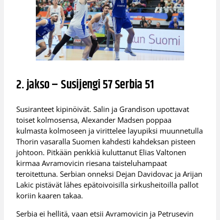
2. jakso – Susijengi 57 Serbia 51
Susiranteet kipinöivät. Salin ja Grandison upottavat
toiset kolmosensa, Alexander Madsen poppaa
kulmasta kolmoseen ja virittelee layupiksi muunnetulla
Thorin vasaralla Suomen kahdesti kahdeksan pisteen
johtoon. Pitkään penkkiä kuluttanut Elias Valtonen
kirmaa Avramovicin riesana taisteluhampaat
teroitettuna. Serbian onneksi Dejan Davidovac ja Arijan
Lakic pistävät lähes epätoivoisilla sirkusheitoilla pallot
koriin kaaren takaa.
Serbia ei hellitä, vaan etsii Avramovicin ja Petrusevin