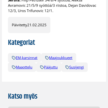
Serbia:
Filip Petrusev 34/8/4 syöttöä, Aleksa
Avramovic 21/5/9 syöttöä/3 riistoa, Dejan Davidovac
12/3, Uros Trifunovic 12/1.
Päivitetty
21.02.2025
Kategoriat
EM-karsinnat
Maajoukkueet
Maaottelu
Pääjuttu
Susijengi
Katso myös