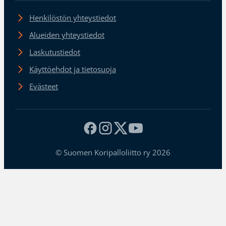
Henkilöstön yhteystiedot
Alueiden yhteystiedot
Laskutustiedot
Käyttöehdot ja tietosuoja
Evästeet
© Suomen Koripalloliitto ry 2026