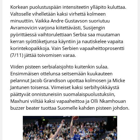
Korkean puolustuspään intensiteetin ylläpito kuluttaa.
Valtoselle vihelletään kaksi virhettä kolmeen
minuuttiin. Vaikka Andre Gustavson suoriutuu
Avramovicin varjona kiitettävästi, Susijengin
pyörittäessä vaihtorulettiaan Serbia saa muutaman
kerran syöttöketjunsa käyntiin ja nautiskelee vapaita
korintekopaikkoja. Vain Serbien vapaaheittoprosentti
(7/11) jättää toivomisen varaa.
Viiden pisteen serbialaisjohto kuitenkin sulaa.
Ensimmäisen ottelunsa seitsemään kuukauteen
pelannut Jacob Grandison upottaa kolmosen ja Micke
Jantunen toisensa. Viimeiset kaksi serbihyökkäystä
päättyvät onnistuneisiin suomalaispuolustuksiin,
Maxhuni viiltää kaksi vapaaheittoa ja Olli Nkamhouan
buzzer beater tuottaa Suomelle kahden pisteen johdon.