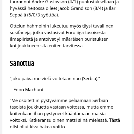
tuurannut Andre Gustavson (4/1) puolustuksellaan ja
hyvässä heitossa olleet Jacob Grandison (8/4) ja Ilari
Seppälä (6/0/3 syöttöä).
Ottelun hahmoihin lukeutuu myös täysi tuvallinen
susifaneja, jotka vastasivat Euroliiga-tasoisesta
ilmapiiristä ja antoivat ylimääräisen puristuksen
kotijoukkueen sitä eniten tarvitessa.
Sanottua
”Joku päivä me vielä voitetaan nuo (Serbia).”
– Edon Maxhuni
”Me osoitettiin pystyvämme pelaamaan Serbian
tasoista joukkuetta vastaan voitossa, mutta emme
kuitenkaan ihan pystyneet kääntämään matsia
voitoksi. Katkeransuloinen matsi siinä mielessä. Tästä
olisi ollut kiva hakea voitto.