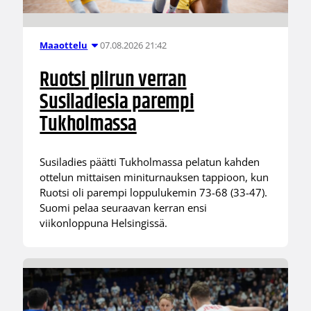
07.08.2026 21:42
Maaottelu
Ruotsi piirun verran
Susiladiesia parempi
Tukholmassa
Susiladies päätti Tukholmassa pelatun kahden
ottelun mittaisen miniturnauksen tappioon, kun
Ruotsi oli parempi loppulukemin 73-68 (33-47).
Suomi pelaa seuraavan kerran ensi
viikonloppuna Helsingissä.