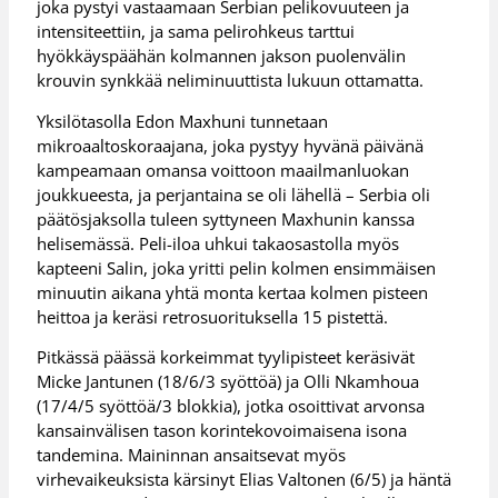
joka pystyi vastaamaan Serbian pelikovuuteen ja
intensiteettiin, ja sama pelirohkeus tarttui
hyökkäyspäähän kolmannen jakson puolenvälin
krouvin synkkää neliminuuttista lukuun ottamatta.
Yksilötasolla Edon Maxhuni tunnetaan
mikroaaltoskoraajana, joka pystyy hyvänä päivänä
kampeamaan omansa voittoon maailmanluokan
joukkueesta, ja perjantaina se oli lähellä – Serbia oli
päätösjaksolla tuleen syttyneen Maxhunin kanssa
helisemässä. Peli-iloa uhkui takaosastolla myös
kapteeni Salin, joka yritti pelin kolmen ensimmäisen
minuutin aikana yhtä monta kertaa kolmen pisteen
heittoa ja keräsi retrosuorituksella 15 pistettä.
Pitkässä päässä korkeimmat tyylipisteet keräsivät
Micke Jantunen (18/6/3 syöttöä) ja Olli Nkamhoua
(17/4/5 syöttöä/3 blokkia), jotka osoittivat arvonsa
kansainvälisen tason korintekovoimaisena isona
tandemina. Maininnan ansaitsevat myös
virhevaikeuksista kärsinyt Elias Valtonen (6/5) ja häntä