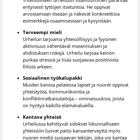
erityisesti tyttöjen itsetuntoa. He oppivat
arvostamaan itseään ja näkevät konkreettisia
esimerkkejä osaamisestaan ja kyvyistään.
Terveempi mieli
Urheilun tarjoama yhteisöllisyys ja fyysinen
aktiivisuus vähentävät masennuksen ja
ahdistuksen riskejä. Urheilu tarjoaa keinon
purkaa stressiä ja lisää suojaavaa positiivista
fiilistä arkeen.
Sosiaalinen työkalupakki
Muiden kanssa pelatessa lapset ja nuoret oppivat
yhteistyötä, kommunikointia ja
konfliktinratkaisutaitoja – ominaisuuksia, joista
on hyötyä kaikilla elämänalueilla.
Kantava yhteisö
Urheilussa kehittyvät sidokset liikunnalliseen
yhteisöön luovat paitsi kansanterveyttä myös
nuoren mieltä suojaavan tekijän, joka voi kantaa