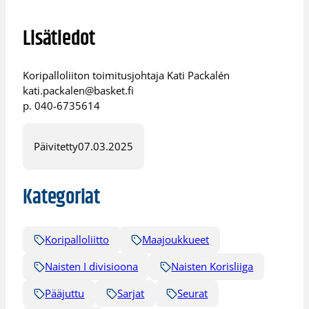
Lisätiedot
Koripalloliiton toimitusjohtaja Kati Packalén
kati.packalen@basket.fi
p. 040-6735614
Päivitetty
07.03.2025
Kategoriat
Koripalloliitto
Maajoukkueet
Naisten I divisioona
Naisten Korisliiga
Pääjuttu
Sarjat
Seurat