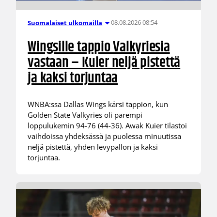
08.08.2026 08:54
Suomalaiset ulkomailla
Wingsille tappio Valkyriesia
vastaan – Kuier neljä pistettä
ja kaksi torjuntaa
WNBA:ssa Dallas Wings kärsi tappion, kun
Golden State Valkyries oli parempi
loppulukemin 94-76 (44-36). Awak Kuier tilastoi
vaihdoissa yhdeksässä ja puolessa minuutissa
neljä pistettä, yhden levypallon ja kaksi
torjuntaa.