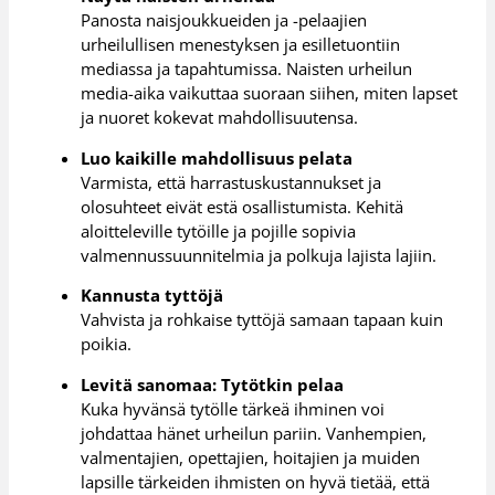
Panosta naisjoukkueiden ja -pelaajien
urheilullisen menestyksen ja esilletuontiin
mediassa ja tapahtumissa. Naisten urheilun
media-aika vaikuttaa suoraan siihen, miten lapset
ja nuoret kokevat mahdollisuutensa.
Luo kaikille mahdollisuus pelata
Varmista, että harrastuskustannukset ja
olosuhteet eivät estä osallistumista. Kehitä
aloitteleville tytöille ja pojille sopivia
valmennussuunnitelmia ja polkuja lajista lajiin.
Kannusta tyttöjä
Vahvista ja rohkaise tyttöjä samaan tapaan kuin
poikia.
Levitä sanomaa: Tytötkin pelaa
Kuka hyvänsä tytölle tärkeä ihminen voi
johdattaa hänet urheilun pariin. Vanhempien,
valmentajien, opettajien, hoitajien ja muiden
lapsille tärkeiden ihmisten on hyvä tietää, että