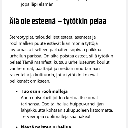
jopa läpi elämän.
Älä ole esteenä – tytötkin pelaa
Stereotypiat, taloudelliset esteet, asenteet ja
roolimallien puute estävät liian monia tyttöjä
löytämästä itselleen parhaiten sopivaa paikkaa
urheilun parissa. On aika poistaa esteet, sillä tytötkin
pelaa! Tämä manifesti kutsuu urheiluseurat, koulut,
vanhemmat, päättäjät ja median muuttamaan
rakenteita ja kulttuuria, jotta tytötkin kokevat
pelikentät omikseen.
Tuo esiin roolimalleja
Anna naisurheilijoiden kertoa itse omat
tarinansa. Osoita ihailua huippu-urheilijan
lahjakkuutta kohtaan sukupuoleen katsomatta.
Terveempiä roolimalleja saa hakea!
Näytä naisten urheilua