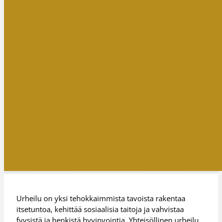
Urheilu on yksi tehokkaimmista tavoista rakentaa
itsetuntoa, kehittää sosiaalisia taitoja ja vahvistaa
fyysistä ja henkistä hyvinvointia. Yhteisöllinen urheilu,