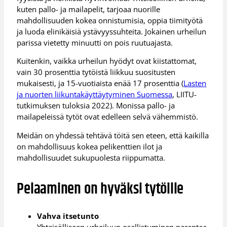
kuten pallo- ja mailapelit, tarjoaa nuorille
mahdollisuuden kokea onnistumisia, oppia tiimityötä
ja luoda elinikäisiä ystävyyssuhteita. Jokainen urheilun
parissa vietetty minuutti on pois ruutuajasta.
Kuitenkin, vaikka urheilun hyödyt ovat kiistattomat,
vain 30 prosenttia tytöistä liikkuu suositusten
mukaisesti, ja 15-vuotiaista enää 17 prosenttia (
Lasten
ja nuorten liikuntakäyttäytyminen Suomessa
, LIITU-
tutkimuksen tuloksia 2022). Monissa pallo- ja
mailapeleissä tytöt ovat edelleen selvä vähemmistö.
Meidän on yhdessä tehtävä töitä sen eteen, että kaikilla
on mahdollisuus kokea pelikenttien ilot ja
mahdollisuudet sukupuolesta riippumatta.
Pelaaminen on hyväksi tytöille
Vahva itsetunto
Yhteisölliseen urheiluun osallistuminen parantaa