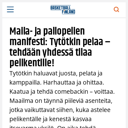
Siirry
sisältöön
Maila- ja pallopelien
manifesti: Tytötkin pelaa –
tehdään yhdessä tilaa
pelikentille!
Tytötkin haluavat juosta, pelata ja
kamppailla. Harhauttaa ja ohittaa.
Kaatua ja tehdä comebackin – voittaa.
Maailma on täynnä piileviä asenteita,
jotka vaikuttavat siihen, kuka astelee
pelikentälle ja kenestä kasvaa
itsevarma yksilö. On aika tehdä