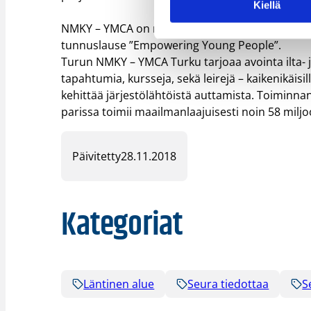
Kiellä
NMKY – YMCA on maailman suurin ei-poliittinen 
tunnuslause ”Empowering Young People”.
Turun NMKY – YMCA Turku tarjoaa avointa ilta- ja
tapahtumia, kursseja, sekä leirejä – kaikenikäisill
kehittää järjestölähtöistä auttamista. Toiminnan
parissa toimii maailmanlaajuisesti noin 58 milj
Päivitetty
28.11.2018
Kategoriat
Läntinen alue
Seura tiedottaa
S