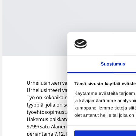
Suostumus
Urheilusihteeri vastaa toimialansa taloudesta j
Tämä sivusto käyttää eväste
Urheilusihteeri vastaa toimialansa kehittämisest
Käytämme evästeitä tarjoama
Työ on kokoaikainen, toistaiseksi voimassa ol
ja kävijämäärämme analysoim
tyyppiä, jolla on soveltuva koulutus. Palkkaukses
kumppaneillemme tietoja siitä
työehtosopimusta.
olet antanut heille tai joita o
Hakemus palkkatoiveineen 10.12.2018 mennes
9799/Satu Alanen (varmimmin tavoitettavissa per
perjantaina 7.12. kello 9-11).