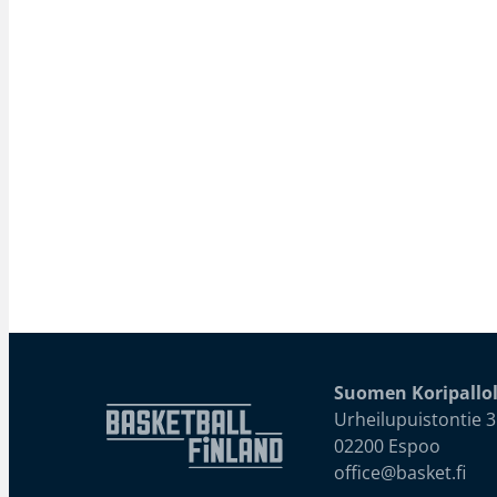
Suomen Koripallol
Urheilupuistontie 3
02200 Espoo
office@basket.fi