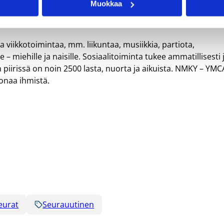
Muokkaa
nuorisoliike, jonka toimintaa ohjaa YMCA-maailmanliiton
 viikkotoimintaa, mm. liikuntaa, musiikkia, partiota,
e – miehille ja naisille. Sosiaalitoiminta tukee ammatillisesti 
 piirissä on noin 2500 lasta, nuorta ja aikuista. NMKY – YMC
oonaa ihmistä.
eurat
Seurauutinen