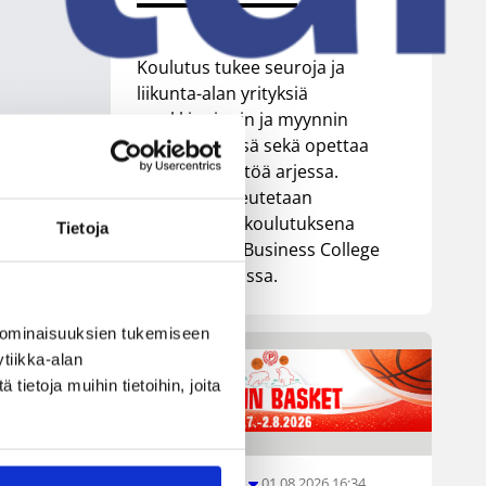
Koulutus tukee seuroja ja
liikunta-alan yrityksiä
markkinoinnin ja myynnin
kehittämisessä sekä opettaa
tekoälyn käyttöä arjessa.
Koulutus toteutetaan
oppisopimuskoulutuksena
Tietoja
yhteistyössä Business College
Helsingin kanssa.
ti.
 ominaisuuksien tukemiseen
ää
tiikka-alan
ietoja muihin tietoihin, joita
ai
01.08.2026 16:34
Junioriturnaus