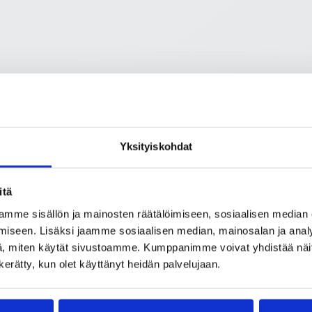
Yksityiskohdat
a toiminnan toteutumisesta yhdistyksen strategian mukaises
itä
ä ja viestinnästä, sekä toimii yhteyshenkilönä sidosryhmiin.
mme sisällön ja mainosten räätälöimiseen, sosiaalisen median
eva. Työ alkaa 7.1.2019 tai sopimuksen mukaan. Haemme hyv
iseen. Lisäksi jaamme sosiaalisen median, mainosalan ja analy
sa noudatetaan kristillisiä järjestöjä koskevaa
, miten käytät sivustoamme. Kumppanimme voivat yhdistää näitä t
n kerätty, kun olet käyttänyt heidän palvelujaan.
sä
satu.alanen@ymca.fi
. Lisätietoja numerosta 040 828
jantaina 30.11. kello 11-13, maanantaina 3.12. kello 16-18 t