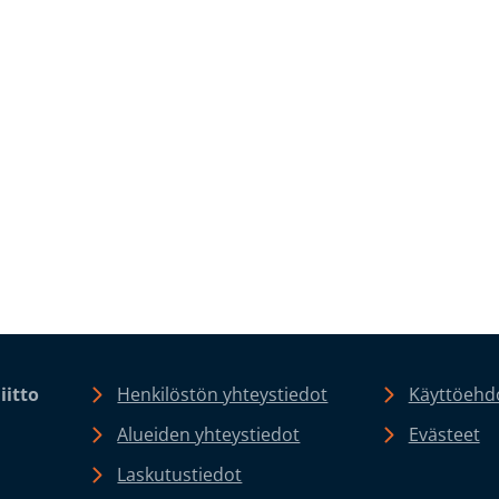
iitto
Henkilöstön yhteystiedot
Käyttöehdo
Alueiden yhteystiedot
Evästeet
Laskutustiedot