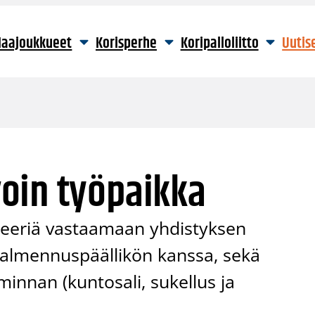
aajoukkueet
Korisperhe
Koripalloliitto
Uutis
oin työpaikka
hteeriä vastaamaan yhdistyksen
valmennuspäällikön kanssa, sekä
innan (kuntosali, sukellus ja