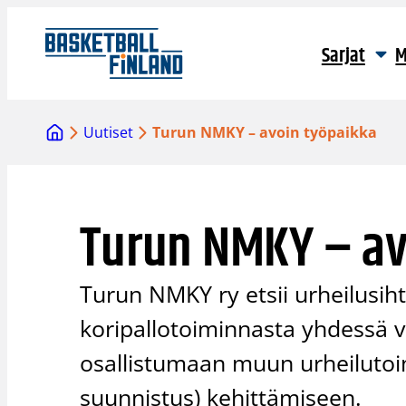
Siirry
sisältöön
Sarjat
M
Uutiset
Turun NMKY – avoin työpaikka
Turun NMKY – av
Turun NMKY ry etsii urheilusi
koripallotoiminnasta yhdessä 
osallistumaan muun urheilutoim
suunnistus) kehittämiseen.