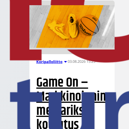
03.08.2026 15:25
Koripalloliitto
Game On –
Markkinoinnin
mestariksi -
koulutus