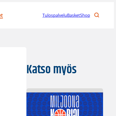
et
Tulospalvelu
BasketShop
Katso myös