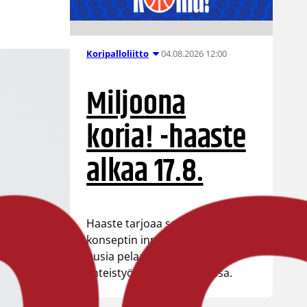
04.08.2026 12:00
Koripalloliitto
Miljoona
koria! -haaste
alkaa 17.8.
Haaste tarjoaa seuroille valmiin
konseptin innostaa mukaan
uusia pelaajia ja syventää
yhteistyötä koulujen kanssa.