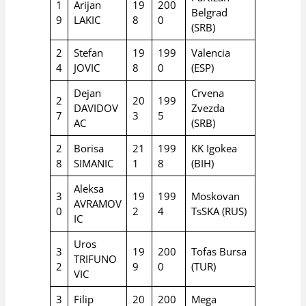
1
Arijan
19
200
Belgrad
9
LAKIC
8
0
(SRB)
2
Stefan
19
199
Valencia
4
JOVIC
8
0
(ESP)
Dejan
Crvena
2
20
199
DAVIDOV
Zvezda
7
3
5
AC
(SRB)
2
Borisa
21
199
KK Igokea
8
SIMANIC
1
8
(BIH)
Aleksa
3
19
199
Moskovan
AVRAMOV
0
2
4
TsSKA (RUS)
IC
Uros
3
19
200
Tofas Bursa
TRIFUNO
2
9
0
(TUR)
VIC
3
Filip
20
200
Mega