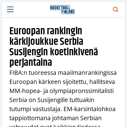
Siirry
sisältöön
Euroopan rankingin
kärkijoukkue Serbia
Susijengin koetinkivenä
perjantaina
FIBA:n tuoreessa maailmanrankingissa
Euroopan kärkeen sijoitettu, hallitseva
MM-hopea- ja olympiapronssimitalisti
Serbia on Susijengille tuttuakin
tutumpi vastustaja. EM-karsintalohkoa
tappiottomana johtaman Serbian
vahvuudet ovat kaikkien tiedossa,