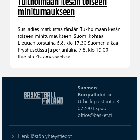
Tukholmaan kesän toiseen
miniturnaukseen
Susiladies matkustaa tänään Tukholmaan kesän
toiseen miniturnaukseen. Suomi kohtaa
Liettuan torstaina 6.8. klo 17.30 Suomen aikaa
Fryshusetissa ja perjantaina 7.8. klo 19.00
Ruotsin Kistamässanissa.
Suomen
Koripalloliitto
Urheilupuistontie 3
02200 Espoo
office@basket.fi
Henkilöstön yhteystiedot