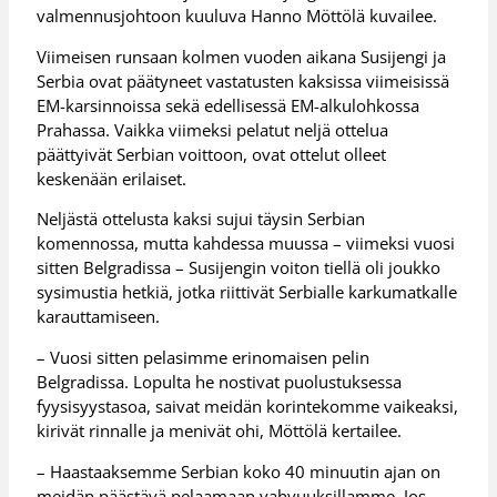
valmennusjohtoon kuuluva Hanno Möttölä kuvailee.
Viimeisen runsaan kolmen vuoden aikana Susijengi ja
Serbia ovat päätyneet vastatusten kaksissa viimeisissä
EM-karsinnoissa sekä edellisessä EM-alkulohkossa
Prahassa. Vaikka viimeksi pelatut neljä ottelua
päättyivät Serbian voittoon, ovat ottelut olleet
keskenään erilaiset.
Neljästä ottelusta kaksi sujui täysin Serbian
komennossa, mutta kahdessa muussa – viimeksi vuosi
sitten Belgradissa – Susijengin voiton tiellä oli joukko
sysimustia hetkiä, jotka riittivät Serbialle karkumatkalle
karauttamiseen.
– Vuosi sitten pelasimme erinomaisen pelin
Belgradissa. Lopulta he nostivat puolustuksessa
fyysisyystasoa, saivat meidän korintekomme vaikeaksi,
kirivät rinnalle ja menivät ohi, Möttölä kertailee.
– Haastaaksemme Serbian koko 40 minuutin ajan on
meidän päästävä pelaamaan vahvuuksillamme. Jos