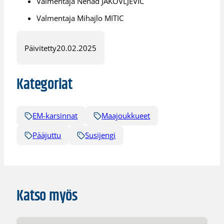
Valmentaja Nenad JAKOVLJEVIC
Valmentaja Mihajlo MITIC
Päivitetty
20.02.2025
Kategoriat
EM-karsinnat
Maajoukkueet
Pääjuttu
Susijengi
Katso myös