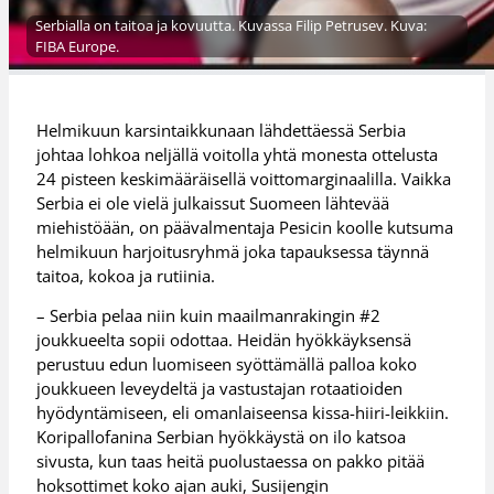
Serbialla on taitoa ja kovuutta. Kuvassa Filip Petrusev. Kuva:
FIBA Europe.
Helmikuun karsintaikkunaan lähdettäessä Serbia
johtaa lohkoa neljällä voitolla yhtä monesta ottelusta
24 pisteen keskimääräisellä voittomarginaalilla. Vaikka
Serbia ei ole vielä julkaissut Suomeen lähtevää
miehistöään, on päävalmentaja Pesicin koolle kutsuma
helmikuun harjoitusryhmä joka tapauksessa täynnä
taitoa, kokoa ja rutiinia.
– Serbia pelaa niin kuin maailmanrakingin #2
joukkueelta sopii odottaa. Heidän hyökkäyksensä
perustuu edun luomiseen syöttämällä palloa koko
joukkueen leveydeltä ja vastustajan rotaatioiden
hyödyntämiseen, eli omanlaiseensa kissa-hiiri-leikkiin.
Koripallofanina Serbian hyökkäystä on ilo katsoa
sivusta, kun taas heitä puolustaessa on pakko pitää
hoksottimet koko ajan auki, Susijengin