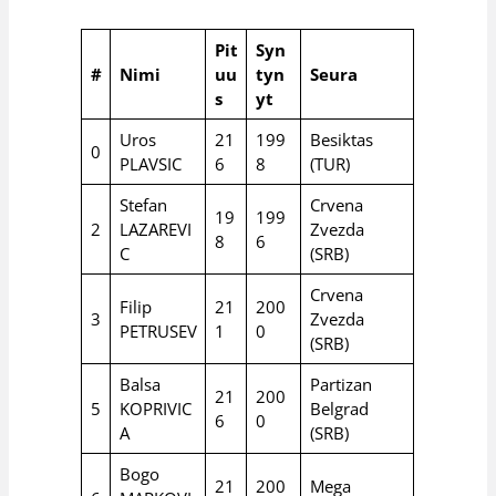
Pit
Syn
#
Nimi
uu
tyn
Seura
s
yt
Uros
21
199
Besiktas
0
PLAVSIC
6
8
(TUR)
Stefan
Crvena
19
199
2
LAZAREVI
Zvezda
8
6
C
(SRB)
Crvena
Filip
21
200
3
Zvezda
PETRUSEV
1
0
(SRB)
Balsa
Partizan
21
200
5
KOPRIVIC
Belgrad
6
0
A
(SRB)
Bogo
21
200
Mega