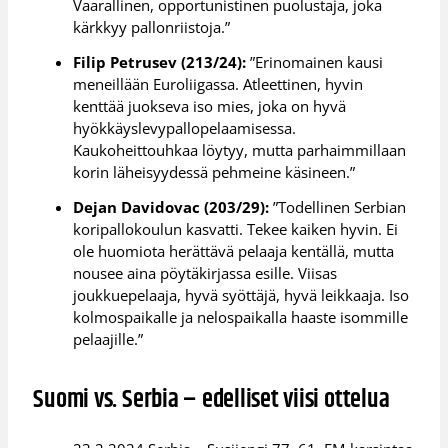
Vaarallinen, opportunistinen puolustaja, joka
kärkkyy pallonriistoja.”
Filip Petrusev (213/24):
”Erinomainen kausi
meneillään Euroliigassa. Atleettinen, hyvin
kenttää juokseva iso mies, joka on hyvä
hyökkäyslevypallopelaamisessa.
Kaukoheittouhkaa löytyy, mutta parhaimmillaan
korin läheisyydessä pehmeine käsineen.”
Dejan Davidovac (203/29):
”Todellinen Serbian
koripallokoulun kasvatti. Tekee kaiken hyvin. Ei
ole huomiota herättävä pelaaja kentällä, mutta
nousee aina pöytäkirjassa esille. Viisas
joukkuepelaaja, hyvä syöttäjä, hyvä leikkaaja. Iso
kolmospaikalle ja nelospaikalla haaste isommille
pelaajille.”
Suomi vs. Serbia – edelliset viisi ottelua