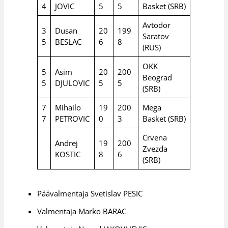
4
JOVIC
5
5
Basket (SRB)
Avtodor
3
Dusan
20
199
Saratov
5
BESLAC
6
8
(RUS)
OKK
5
Asim
20
200
Beograd
5
DJULOVIC
5
5
(SRB)
7
Mihailo
19
200
Mega
7
PETROVIC
0
3
Basket (SRB)
Crvena
Andrej
19
200
Zvezda
KOSTIC
8
6
(SRB)
Päävalmentaja Svetislav PESIC
Valmentaja Marko BARAC