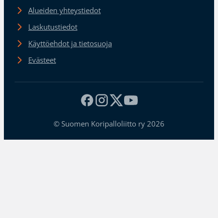
Alueiden yhteystiedot
Laskutustiedot
Käyttöehdot ja tietosuoja
Evästeet
© Suomen Koripalloliitto ry 2026