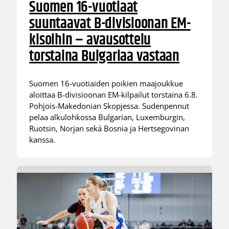
Suomen 16-vuotiaat
suuntaavat B-divisioonan EM-
kisoihin – avausottelu
torstaina Bulgariaa vastaan
Suomen 16-vuotiaiden poikien maajoukkue
aloittaa B-divisioonan EM-kilpailut torstaina 6.8.
Pohjois-Makedonian Skopjessa. Sudenpennut
pelaa alkulohkossa Bulgarian, Luxemburgin,
Ruotsin, Norjan sekä Bosnia ja Hertsegovinan
kanssa.