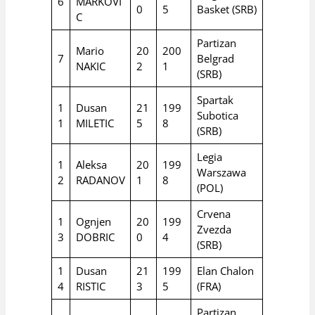
6
MARKOVI
0
5
Basket (SRB)
C
Partizan
Mario
20
200
7
Belgrad
NAKIC
2
1
(SRB)
Spartak
1
Dusan
21
199
Subotica
1
MILETIC
5
8
(SRB)
Legia
1
Aleksa
20
199
Warszawa
2
RADANOV
1
8
(POL)
Crvena
1
Ognjen
20
199
Zvezda
3
DOBRIC
0
4
(SRB)
1
Dusan
21
199
Elan Chalon
4
RISTIC
3
5
(FRA)
Partizan