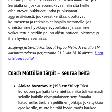
Serbialla on joskus epämukavaa, niin sitä heille
aiheuttavat joukkueet, jotka puolustavat
aggressiivisesti, juoksevat kenttää, upottavat
kolmosensa ja ratkaisevat laajalla rintamalla. Jos
onnistumme hyökkäyslevypalloissa ja saamme
vaikeutettua heidän pallon ylöstuontiaan, olemme jo
ihan hyvissä asemissa.
Susijengi ja Serbia kohtaavat Espoo Metro Areenalla EM-
karsintaottelussa perjantaina 21.2. klo 18.30 alkaen.
Liput
otteluun täältä!
Coach Möttölän tärpit – seuraa heitä
Aleksa Avramovic (193 cm/30 v):
”Yksi
Euroopan parhaita takamiehiä, mikä tuli varmasti
selville kaikille olympialaisten semifinaalia
katsoneille. Serbian pelillinen johtaja, joka tykkää
ajaa korille, mutta heittää hyvin myös kaukaa.