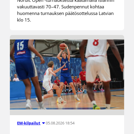
Nordic Open -turnauksessa kaatamalla Islannin
vakuuttavasti 70–47. Sudenpennut kohtaa
huomenna turnauksen päätösottelussa Latvian
klo 15.
05.08.2026 18:54
EM-kilpailut