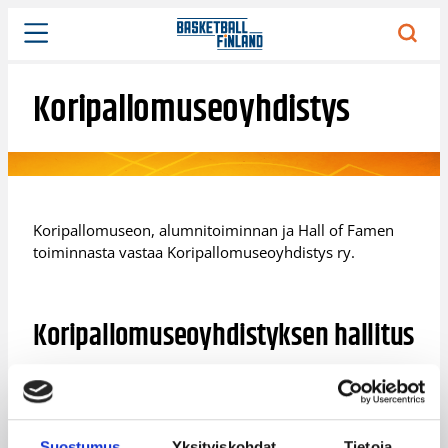
Siirry
sisältöön
Koripallomuseoyhdistys
Koripallomuseon, alumnitoiminnan ja Hall of Famen
toiminnasta vastaa Koripallomuseoyhdistys ry.
Koripallomuseoyhdistyksen hallitus
Juha Matti Holopainen
, puheenjohtaja
Heli Toikka
, varapuheenjohtaja
Suostumus
Yksityiskohdat
Tietoja