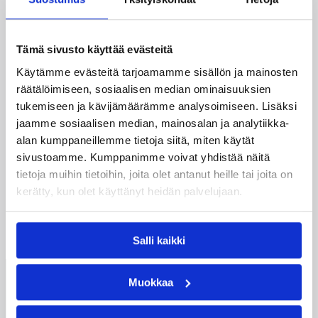
Kati Packalen
, Koripalloliiton edustaja
Dionne Pounds
, Koripallosäätiön edustaja
Tämä sivusto käyttää evästeitä
Päivikki Lindroos
Käytämme evästeitä tarjoamamme sisällön ja mainosten
Heini Santos
räätälöimiseen, sosiaalisen median ominaisuuksien
tukemiseen ja kävijämäärämme analysoimiseen. Lisäksi
Koripallomuseoyhdistykseen toimintaa koskevissa
asioissa (esimerkiksi esineluovutukset, museoasiat,
jaamme sosiaalisen median, mainosalan ja analytiikka-
valtakunnalliset hankkeet, alumnitoimInta) olethan
alan kumppaneillemme tietoja siitä, miten käytät
yhteydessä yhdistyksen puheenjohtaja Juha-Matti
sivustoamme. Kumppanimme voivat yhdistää näitä
Holopaiseen, p. 040 7011532.
tietoja muihin tietoihin, joita olet antanut heille tai joita on
kerätty, kun olet käyttänyt heidän palvelujaan.
Vanhoja RIBARI-lehtiä löydät lukusali.fi -
osoitteesta
TÄÄLTÄ!
Salli kaikki
Suomen
Muokkaa
Koripalloliitto
Urheilupuistontie 3