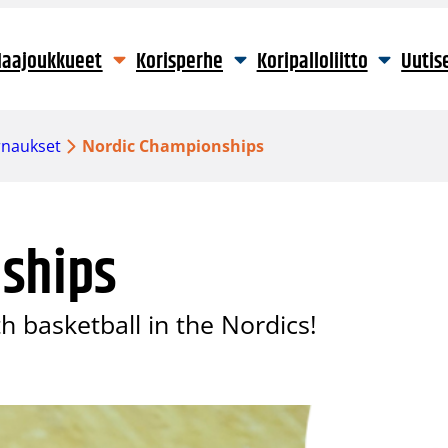
aajoukkueet
Korisperhe
Koripalloliitto
Uutis
rnaukset
Nordic Championships
ships
th basketball in the Nordics!