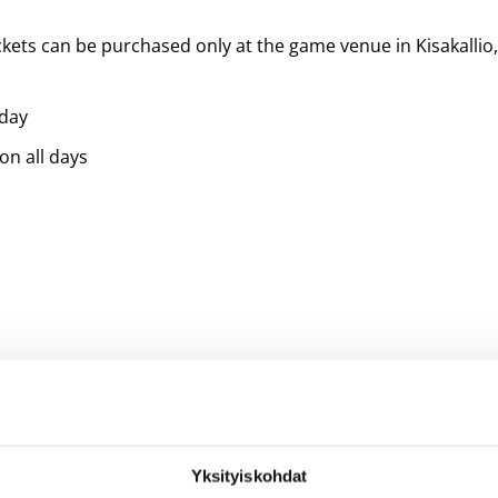
kets can be purchased only at the game venue in Kisakallio
 day
on all days
stitute’s Susi Training Center, which during summertime, is t
ocated in southern Finland, approximately one hour away fr
 about
Kisakallio
.
Yksityiskohdat