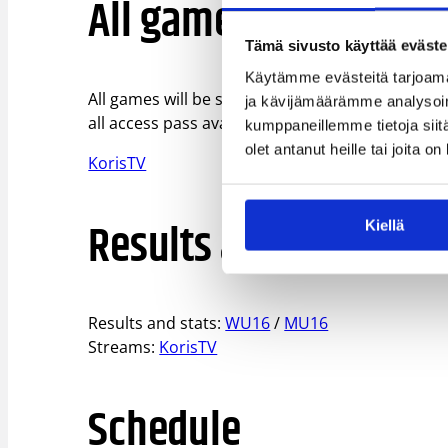
All game streams on 
Tämä sivusto käyttää eväste
Käytämme evästeitä tarjoama
All games will be streamed internationally on te
ja kävijämäärämme analysoim
all access pass available.
kumppaneillemme tietoja siitä
olet antanut heille tai joita o
KorisTV
Results and stats
Kiellä
Results and stats:
WU16
/
MU16
Streams:
KorisTV
Schedule