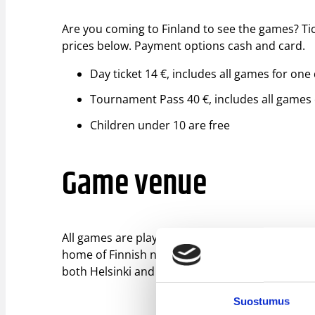
Are you coming to Finland to see the games? Tic
prices below. Payment options cash and card.
Day ticket 14 €, includes all games for one
Tournament Pass 40 €, includes all games 
Children under 10 are free
Game venue
All games are played at the Kisakallio Sports in
home of Finnish national teams. Kisakallio is l
both Helsinki and Turku city centres. See more
Suostumus