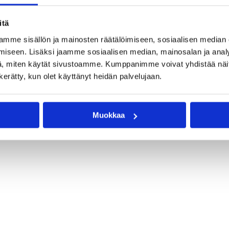
KorisTV
itä
mme sisällön ja mainosten räätälöimiseen, sosiaalisen median
h Slodid sport KorisTV service. Both individual streams or a
iseen. Lisäksi jaamme sosiaalisen median, mainosalan ja analy
, miten käytät sivustoamme. Kumppanimme voivat yhdistää näitä t
n kerätty, kun olet käyttänyt heidän palvelujaan.
Muokkaa