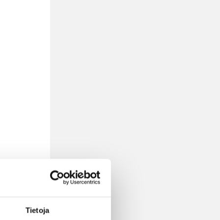
,
he
om
Tietoja