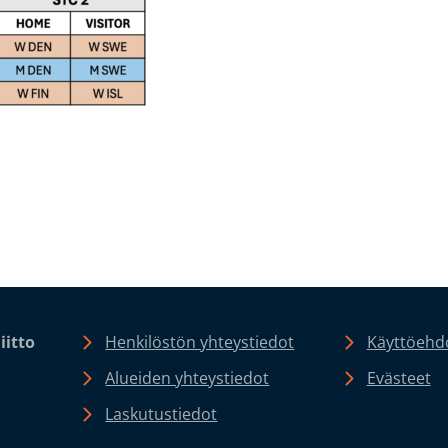
iitto
Henkilöstön yhteystiedot
Käyttöehdo
Alueiden yhteystiedot
Evästeet
Laskutustiedot