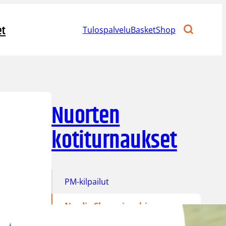
et
Tulospalvelu
BasketShop
Nuorten
kotiturnaukset
PM-kilpailut
Nordic Championships