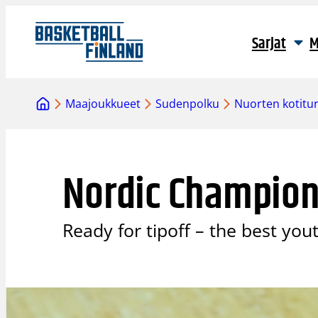
Siirry
sisältöön
Sarjat
M
Maajoukkueet
Sudenpolku
Nuorten kotitu
Nordic Champion
Ready for tipoff – the best you