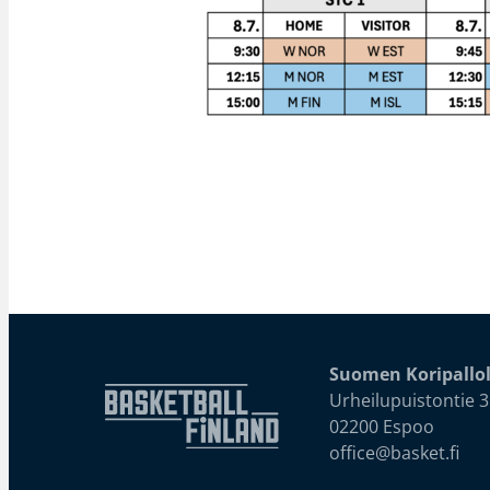
Suomen Koripallol
Urheilupuistontie 3
02200 Espoo
office@basket.fi