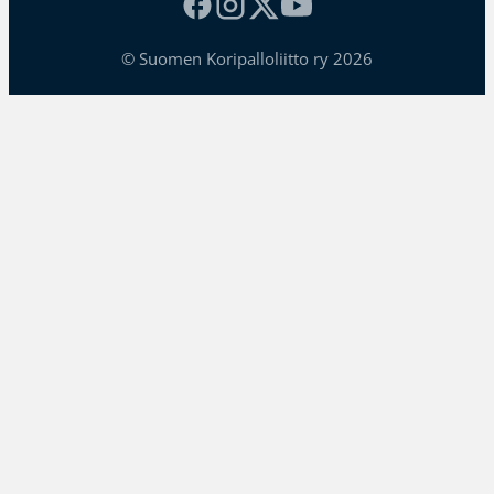
© Suomen Koripalloliitto ry 2026