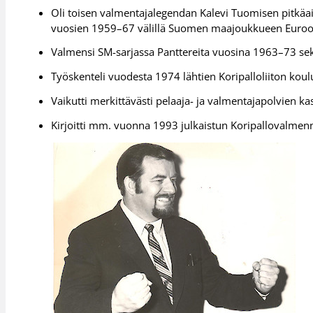
Oli toisen valmentajalegendan Kalevi Tuomisen pitkäa
vuosien 1959–67 välillä Suomen maajoukkueen Euroopa
Valmensi SM-sarjassa Panttereita vuosina 1963–73 s
Työskenteli vuodesta 1974 lähtien Koripalloliiton kou
Vaikutti merkittävästi pelaaja- ja valmentajapolvien k
Kirjoitti mm. vuonna 1993 julkaistun Koripallovalmenn