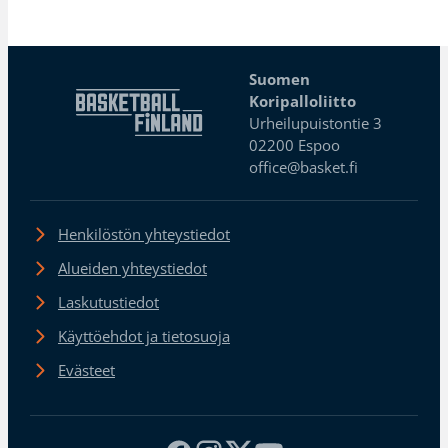
Suomen
Koripalloliitto
Urheilupuistontie 3
02200 Espoo
office@basket.fi
Henkilöstön yhteystiedot
Alueiden yhteystiedot
Laskutustiedot
Käyttöehdot ja tietosuoja
Evästeet