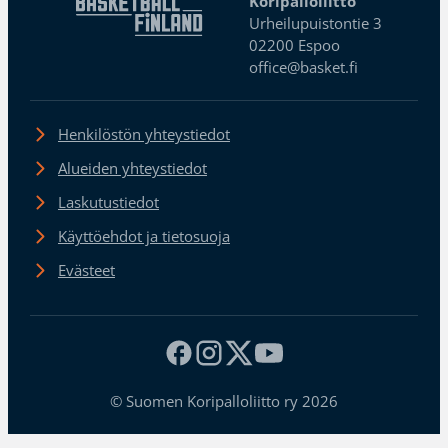
Koripalloliitto
Urheilupuistontie 3
02200 Espoo
office@basket.fi
Henkilöstön yhteystiedot
Alueiden yhteystiedot
Laskutustiedot
Käyttöehdot ja tietosuoja
Evästeet
© Suomen Koripalloliitto ry 2026