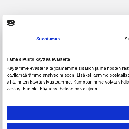
Suostumus
Yk
Tämä sivusto käyttää evästeitä
Käytämme evästeitä tarjoamamme sisällön ja mainosten räät
kävijämäärämme analysoimiseen. Lisäksi jaamme sosiaalisen
siitä, miten käytät sivustoamme. Kumppanimme voivat yhdistää nä
kerätty, kun olet käyttänyt heidän palvelujaan.