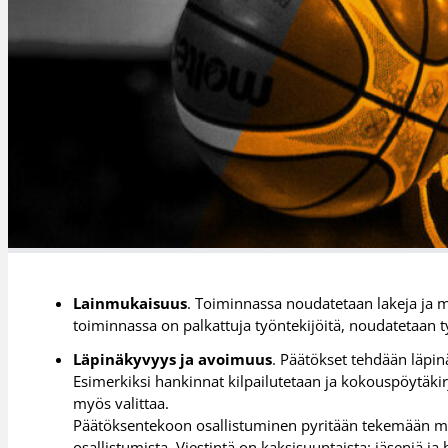
Lainmukaisuus
. Toiminnassa noudatetaan lakeja ja 
toiminnassa on palkattuja työntekijöitä, noudatetaan t
Läpinäkyvyys ja avoimuus
. Päätökset tehdään läpinä
Esimerkiksi hankinnat kilpailutetaan ja kokouspöytäkirja
myös valittaa.
Päätöksentekoon osallistuminen pyritään tekemään ma
osallistumista. Viestintä on kaksisuuntaista: jäseniä j