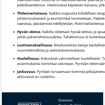
päätöksentekoon. Viestinnässä käytetään kanavia, jo
Yhdenvertaisuus
. Kaikkia osapuolia kohdellaan tasap
johdonmukaisesti ja eturistiriidat tunnistetaan. Päät
vaarassa, jääväämistä edellytetään. Ristiriitatilanteiss
Hyvän oletus
. Kaikilta oletetaan hyvää tahtoa, ja ap
johdu pahantahtoisuudesta. Tahattomuus ei kuitenkaan
Luottamuksellisuus
. Arkaluonteisia tietoja käsitellä
suunnitelmallista ja tarkoituksenmukaista.
Huolellisuus
. Kokoukset valmistellaan huolellisesti. T
asianmukaista toimintaa valvotaan. Pyritään tekemään
Jatkuvuus
. Pyritään turvaamaan toiminta pitkäjänteis
aktiivisesti eri rooleihin.
Suomen