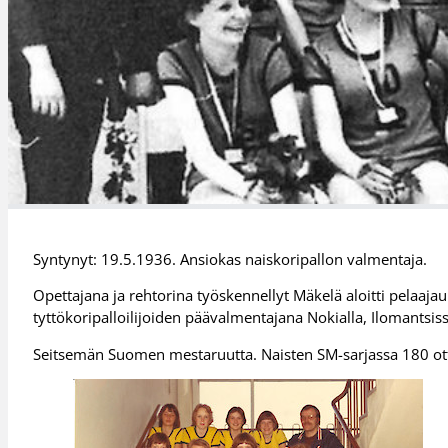
Syntynyt: 19.5.1936. Ansiokas naiskoripallon valmentaja.
Opettajana ja rehtorina työskennellyt Mäkelä aloitti pelaaj
tyttökoripalloilijoiden päävalmentajana Nokialla, Ilomantsi
Seitsemän Suomen mestaruutta. Naisten SM-sarjassa 180 ott