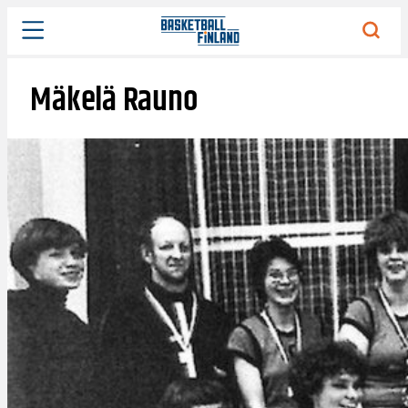
Siirry
sisältöön
Mäkelä Rauno