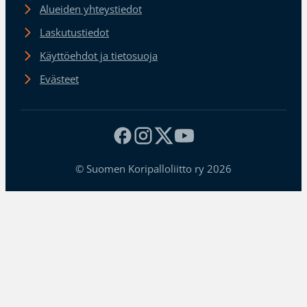
Alueiden yhteystiedot
Laskutustiedot
Käyttöehdot ja tietosuoja
Evästeet
© Suomen Koripalloliitto ry 2026