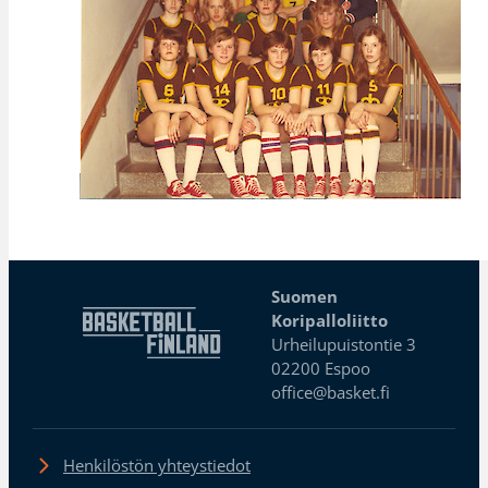
Suomen
Koripalloliitto
Urheilupuistontie 3
02200 Espoo
office@basket.fi
Henkilöstön yhteystiedot