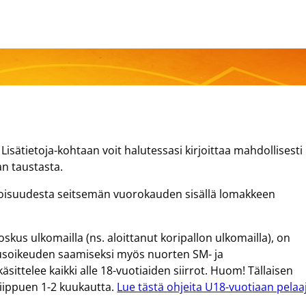
 Lisätietoja-kohtaan voit halutessasi kirjoittaa mahdollisesti
an taustasta.
lpoisuudesta seitsemän vuorokauden sisällä lomakkeen
oskus ulkomailla (ns. aloittanut koripallon ulkomailla), on
usoikeuden saamiseksi myös nuorten SM- ja
 käsittelee kaikki alle 18-vuotiaiden siirrot. Huom! Tällaisen
riippuen 1-2 kuukautta.
Lue tästä ohjeita U18-vuotiaan pelaa