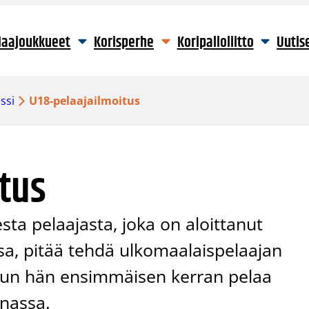
aajoukkueet
Korisperhe
Koripalloliitto
Uutis
ssi
U18-pelaajailmoitus
tus
sta pelaajasta, joka on aloittanut
a, pitää tehdä ulkomaalaispelaajan
e, kun hän ensimmäisen kerran pelaa
nnassa.