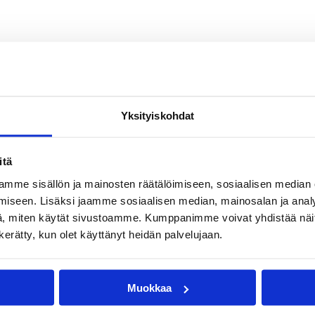
Yksityiskohdat
itä
mme sisällön ja mainosten räätälöimiseen, sosiaalisen median
iseen. Lisäksi jaamme sosiaalisen median, mainosalan ja analy
, miten käytät sivustoamme. Kumppanimme voivat yhdistää näitä t
n kerätty, kun olet käyttänyt heidän palvelujaan.
Muokkaa
en)