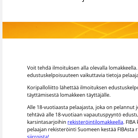
Voit tehdä ilmoituksen alla olevalla lomakkeella.
edustuskelpoisuuteen vaikuttavia tietoja pelaaj
Koripalloliitto lähettää ilmoituksen edustuske
täyttämisestä lomakkeen täyttäjälle.
Alle 18-vuotiaasta pelaajasta, joka on pelannut j
tehtävä alle 18-vuotiaan vapautuspyyntö edust
karsintasarjoihin
rekisteröintilomakkeella
. FIBA
pelaajan rekisteröinti Suomeen kestää FIBAsta 
siirroista!