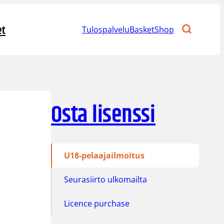
et
Tulospalvelu
BasketShop
Osta lisenssi
U18-pelaajailmoitus
Seurasiirto ulkomailta
Licence purchase