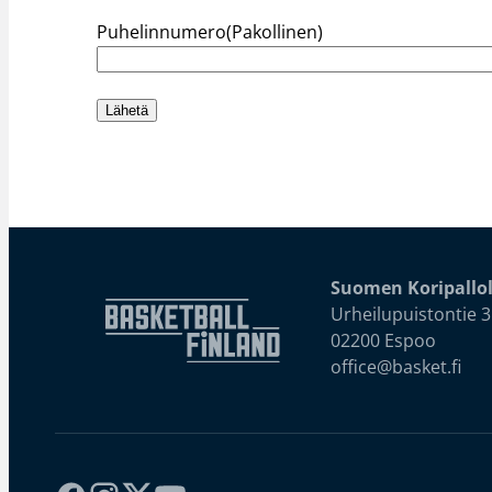
Puhelinnumero
(Pakollinen)
Lähetä
Suomen Koripallol
Urheilupuistontie 3
02200 Espoo
office@basket.fi