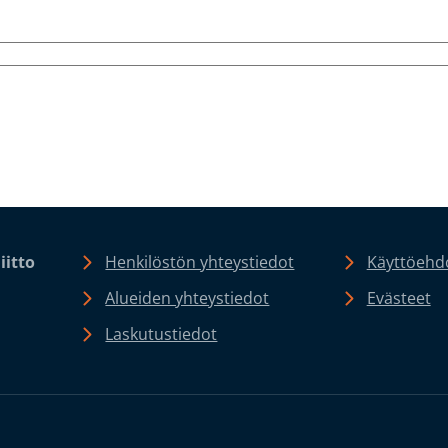
iitto
Henkilöstön yhteystiedot
Käyttöehdo
Alueiden yhteystiedot
Evästeet
Laskutustiedot