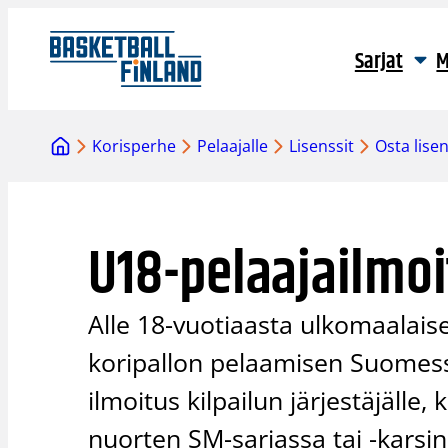
Siirry
sisältöön
Sarjat
M
Korisperhe
Pelaajalle
Lisenssit
Osta lisen
U18-pelaajailmoi
Alle 18-vuotiaasta ulkomaalaise
koripallon pelaamisen Suomess
ilmoitus kilpailun järjestäjäll
nuorten SM-sarjassa tai -karsi