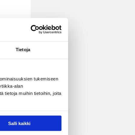
Tietoja
 ominaisuuksien tukemiseen
tiikka-alan
ietoja muihin tietoihin, joita
Salli kaikki