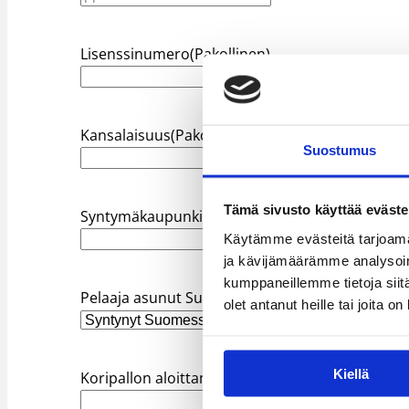
Lisenssinumero
(Pakollinen)
Kansalaisuus
(Pakollinen)
Suostumus
Tämä sivusto käyttää eväste
Syntymäkaupunki ja -maa
(Pakollinen)
Käytämme evästeitä tarjoama
ja kävijämäärämme analysoim
kumppaneillemme tietoja siitä
Pelaaja asunut Suomessa
olet antanut heille tai joita o
Kiellä
Koripallon aloittamisen paikka ja seura
(Pakollin