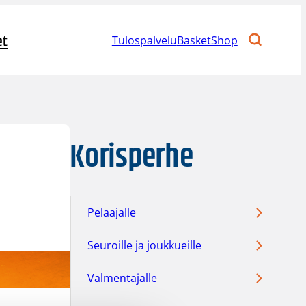
et
Tulospalvelu
BasketShop
Korisperhe
Pelaajalle
Seuroille ja joukkueille
Valmentajalle