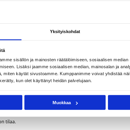
aajia, valmentajia, erotuomareita, toimitsijoita, seuroja,
sa, mutta kaikkia yhdistää sama asia – rakkaus lajiin.
Yksityiskohdat
lla on oma paikkasi koripallossa. Näille sivuille on koottu
itä
ä ja kehittymismahdollisuuksista
mme sisällön ja mainosten räätälöimiseen, sosiaalisen median
iseen. Lisäksi jaamme sosiaalisen median, mainosalan ja analy
ittämiseen ja toiminnan kehittämiseen
, miten käytät sivustoamme. Kumppanimme voivat yhdistää näitä t
ja osaamisen kehittämiseen
n kerätty, kun olet käyttänyt heidän palvelujaan.
koripallon mukana
Muokkaa
n tilaa.