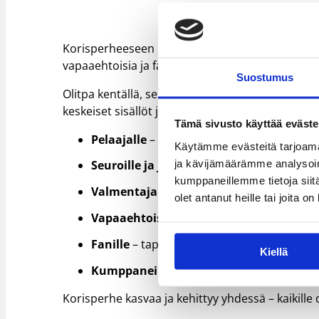
Korisperheeseen kuuluu laaja joukko ihmisiä: pel
vapaaehtoisia ja faneja. Jokaisella on oma roolin
Suostumus
Olitpa kentällä, sen laidalla tai katsomossa, sinu
keskeiset sisällöt ja palvelut eri toimijoille.
Tämä sivusto käyttää eväste
Pelaajalle
– kaikki lisensseistä, säännöist
Käytämme evästeitä tarjoama
ja kävijämäärämme analysoim
Seuroille ja joukkueille
– tuki arjen pyör
kumppaneillemme tietoja siitä
Valmentajalle
– työkalut valmennukseen 
olet antanut heille tai joita o
Vapaaehtoisille
–
Fanille
– tapa seurata, osallistua ja elää 
Kiellä
Kumppaneille
–
Korisperhe kasvaa ja kehittyy yhdessä – kaikille o