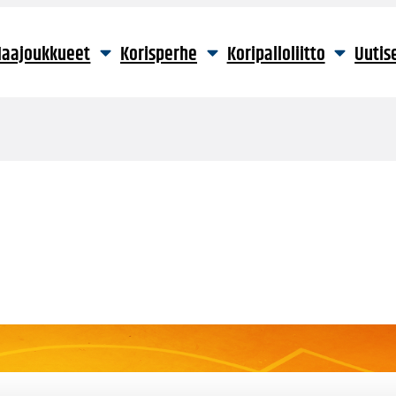
aajoukkueet
Korisperhe
Koripalloliitto
Uutis