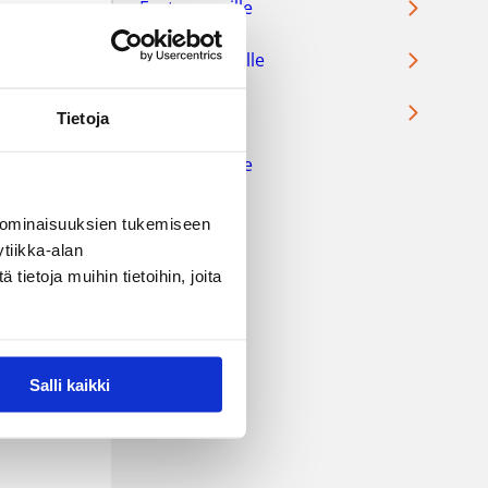
Erotuomarille
Vapaaehtoisille
Faneille
Tietoja
Kumppaneille
 ominaisuuksien tukemiseen
tiikka-alan
ietoja muihin tietoihin, joita
Salli kaikki