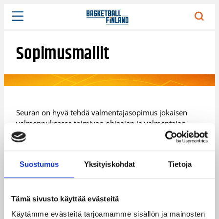
Siirry
sisältöön
Sopimusmallit
Seuran on hyvä tehdä valmentajasopimus jokaisen
valmennuksessa toimivan ohjaajan ja valmentajan
kanssa. Sopimuksessa tulee käydä ilmi valmentajan
oikeudet ja velvollisuudet. Ohessa kolme
sopimusmallia valmentaja- ja ohjaajasopimuksia
Suostumus
Yksityiskohdat
Tietoja
varten sekä Korisliigassa käytettävä
pelaajasopimusmalli edustusjoukkueen
pelaajasopimuksia varten.
Tämä sivusto käyttää evästeitä
SAVAL – Valmentajan työsopimusmalli
Käytämme evästeitä tarjoamamme sisällön ja mainosten
Suomen Ammattivalmentajien suosittelema