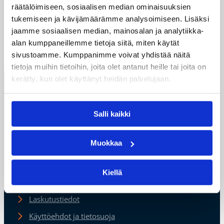
räätälöimiseen, sosiaalisen median ominaisuuksien
työsopimusmalli valmentajalle
tukemiseen ja kävijämäärämme analysoimiseen. Lisäksi
Harrasteohjaajasopimusmalli
jaamme sosiaalisen median, mainosalan ja analytiikka-
Ohjaajasopimusmalli seuran harrastevalmentajalle.
alan kumppaneillemme tietoja siitä, miten käytät
sivustoamme. Kumppanimme voivat yhdistää näitä
tietoja muihin tietoihin, joita olet antanut heille tai joita on
kerätty, kun olet käyttänyt heidän palvelujaan.
Suomen
Koripalloliitto
Urheilupuistontie 3
Salli kaikki
02200 Espoo
office@basket.fi
Muokkaa
Henkilöstön yhteystiedot
Kiellä
Alueiden yhteystiedot
Laskutustiedot
Käyttöehdot ja tietosuoja