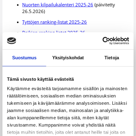
Nuorten kilpailukalenteri 2025-26
(päivitetty
26.5.2026)
Tyttöjen ranking-listat 2025-26
Poikien ranking-listat 2025-26
Yhteistalouslaskelma 2025-26
Yhteistalouslaskelma_RPC-turnaus
Suostumus
Yksityiskohdat
Tietoja
16-, 17- ja 19-vuotiaiden valtakunnallisten
sarjojen ottelumanuaali
Tämä sivusto käyttää evästeitä
15-vuotiaiden Robert Petersen Cupin
ottelumanuaali
Käytämme evästeitä tarjoamamme sisällön ja mainosten
räätälöimiseen, sosiaalisen median ominaisuuksien
14-vuotiaiden SM-sarjan ottelumanuaali
tukemiseen ja kävijämäärämme analysoimiseen. Lisäksi
Kilpailusäännöt 2020-21 – uudet säännöt
jaamme sosiaalisen median, mainosalan ja analytiikka-
rinnakkaisedustusoikeudesta – esimerkit
alan kumppaneillemme tietoja siitä, miten käytät
sivustoamme. Kumppanimme voivat yhdistää näitä
Nuorten valtakunnallisen karsinnat
tietoja muihin tietoihin, joita olet antanut heille tai joita on