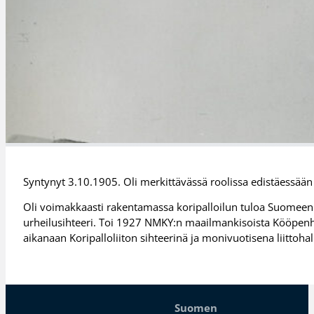
Syntynyt 3.10.1905. Oli merkittävässä roolissa edistäessään
Oli voimakkaasti rakentamassa koripalloilun tuloa Suomeen. 
urheilusihteeri. Toi 1927 NMKY:n maailmankisoista Kööpenha
aikanaan Koripalloliiton sihteerinä ja monivuotisena liitto
Suomen