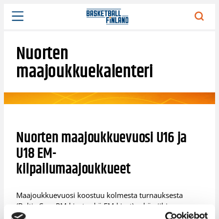
Siirry
sisältöön
Nuorten
maajoukkuekalenteri
Nuorten maajoukkuevuosi U16 ja
U18 EM-
kilpailumaajoukkueet
Maajoukkuevuosi koostuu kolmesta turnauksesta
(Baltic Cup, PM-kisat sekä EM-kisat) sekä niihin
valmistavista leireistä. Jokainen maajoukkue leireilee