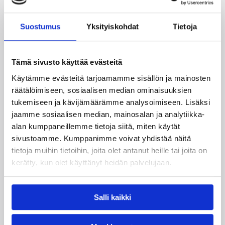
vuoden aikana noin 55-60 päivää, joista ulkomailla
noin 25-30 päivää. Maajoukkuevuoden ohjelmaan
Suostumus
Yksityiskohdat
Tietoja
kuuluu myös kevään maajoukkueleirit SUSI Training
Centerissä, Kisakalliossa Lohjalla, jonka aikana
testataan pelaajien fyysiset ominaisuudet, tehdään
Tämä sivusto käyttää evästeitä
tarvittaessa lihastasapainokartoitus fysioterapeutin
toimesta. Näiden avulla pelaajilla on mahdollisuus
Käytämme evästeitä tarjoamamme sisällön ja mainosten
saada henkilökohtaiset harjoitteluohjeet omien
räätälöimiseen, sosiaalisen median ominaisuuksien
ominaisuuksien parantamiseen.
tukemiseen ja kävijämäärämme analysoimiseen. Lisäksi
jaamme sosiaalisen median, mainosalan ja analytiikka-
U20 vuotiaiden ja U15 vuotiaiden ohjelma
räätälöidään noin 30-40 päivän mittaiseksi
alan kumppaneillemme tietoja siitä, miten käytät
valmistautumisjaksoksi.
sivustoamme. Kumppanimme voivat yhdistää näitä
tietoja muihin tietoihin, joita olet antanut heille tai joita on
Linkki maajoukkuekalenteriin
kerätty, kun olet käyttänyt heidän palvelujaan.
https://tapahtumat-basket-
Salli kaikki
fi.pwire.fi/tapahtumat/tag/mj-leiri