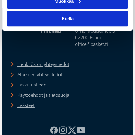
Muokkaa
Suomen
Kiellä
Koripalloliitto
Urheilupuistontie 3
02200 Espoo
office@basket.fi
Henkilöstön yhteystiedot
Alueiden yhteystiedot
Laskutustiedot
Käyttöehdot ja tietosuoja
Evästeet