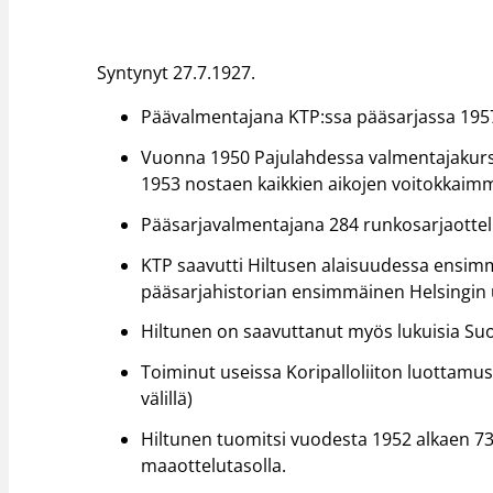
Syntynyt 27.7.1927.
Päävalmentajana KTP:ssa pääsarjassa 1957
Vuonna 1950 Pajulahdessa valmentajakurss
1953 nostaen kaikkien aikojen voitokkai
Pääsarjavalmentajana 284 runkosarjaottelu
KTP saavutti Hiltusen alaisuudessa ensim
pääsarjahistorian ensimmäinen Helsingin
Hiltunen on saavuttanut myös lukuisia Su
Toiminut useissa Koripalloliiton luottamu
välillä)
Hiltunen tuomitsi vuodesta 1952 alkaen 73
maaottelutasolla.