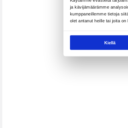
Käytämme evästeitä tarjoama
ja kävijämäärämme analysoim
kumppaneillemme tietoja siitä
olet antanut heille tai joita o
Kiellä