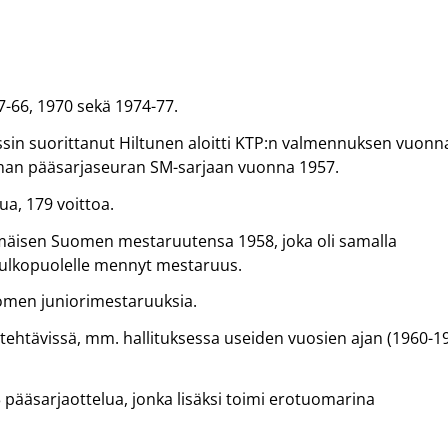
-66, 1970 sekä 1974-77.
in suorittanut Hiltunen aloitti KTP:n valmennuksen vuonn
mman pääsarjaseuran SM-sarjaan vuonna 1957.
a, 179 voittoa.
mäisen Suomen mestaruutensa 1958, joka oli samalla
 ulkopuolelle mennyt mestaruus.
omen juniorimestaruuksia.
stehtävissä, mm. hallituksessa useiden vuosien ajan (1960-1
 pääsarjaottelua, jonka lisäksi toimi erotuomarina