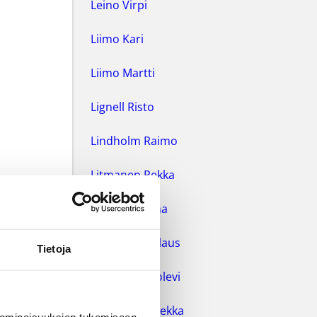
Leino Virpi
Liimo Kari
Liimo Martti
Lignell Risto
Lindholm Raimo
Litmanen Pekka
Luhtanen Juha
Mahlamäki Klaus
Tietoja
Manninen Uolevi
Markkanen Pekka