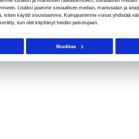
mme sisällön ja mainosten räätälöimiseen, sosiaalisen median
iseen. Lisäksi jaamme sosiaalisen median, mainosalan ja analy
, miten käytät sivustoamme. Kumppanimme voivat yhdistää näitä t
n kerätty, kun olet käyttänyt heidän palvelujaan.
Muokkaa