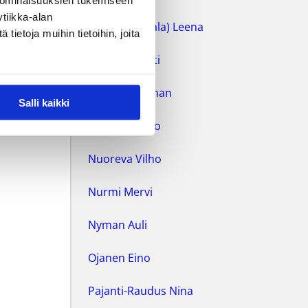
 ominaisuuksien tukemiseen
tiikka-alan
Martin (Vestala) Leena
ietoja muihin tietoihin, joita
Marttila Pertti
Moore Jonathan
Salli kaikki
Mäkelä Rauno
Nuoreva Vilho
Nurmi Mervi
Nyman Auli
Ojanen Eino
Pajanti-Raudus Nina