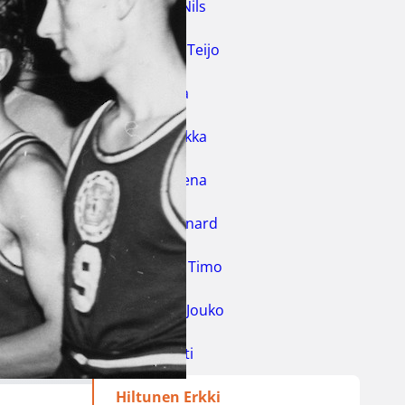
Fabricius Nils
Finneman Teijo
Hakala Lea
Hakola Hilkka
Hakola Leena
Harris Bernard
Haukilahti Timo
Heikkinen Jouko
Hilke Pentti
Hiltunen Erkki