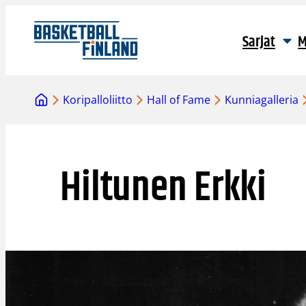
Siirry
sisältöön
Sarjat
M
Koripalloliitto
Hall of Fame
Kunniagalleria
Hiltunen Erkki