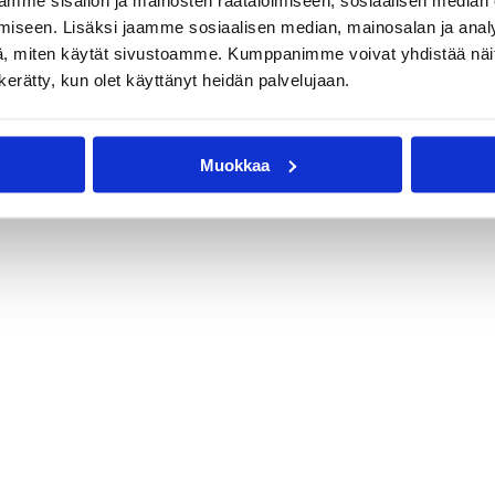
mme sisällön ja mainosten räätälöimiseen, sosiaalisen median
iseen. Lisäksi jaamme sosiaalisen median, mainosalan ja analy
, miten käytät sivustoamme. Kumppanimme voivat yhdistää näitä t
n kerätty, kun olet käyttänyt heidän palvelujaan.
Muokkaa