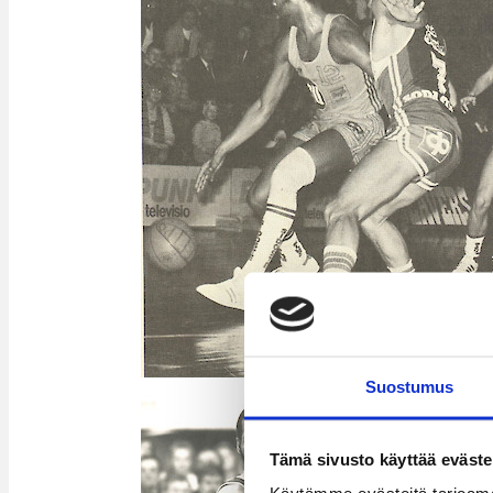
Suostumus
Tämä sivusto käyttää eväste