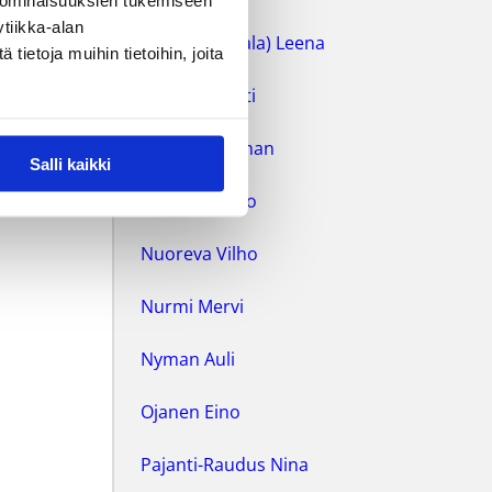
 ominaisuuksien tukemiseen
tiikka-alan
Martin (Vestala) Leena
ietoja muihin tietoihin, joita
Marttila Pertti
Moore Jonathan
Salli kaikki
Mäkelä Rauno
Nuoreva Vilho
Nurmi Mervi
Nyman Auli
Ojanen Eino
Pajanti-Raudus Nina