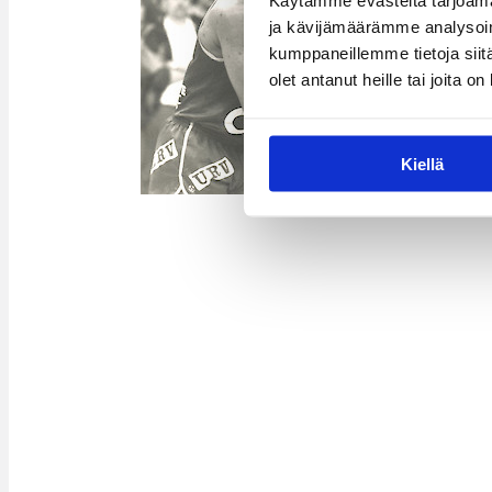
Käytämme evästeitä tarjoama
ja kävijämäärämme analysoim
kumppaneillemme tietoja siitä
olet antanut heille tai joita o
Kiellä