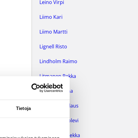
Leino Virpi
Liimo Kari
Liimo Martti
Lignell Risto
Lindholm Raimo
Litmanen Pekka
Luhtanen Juha
Mahlamäki Klaus
Tietoja
Manninen Uolevi
Markkanen Pekka