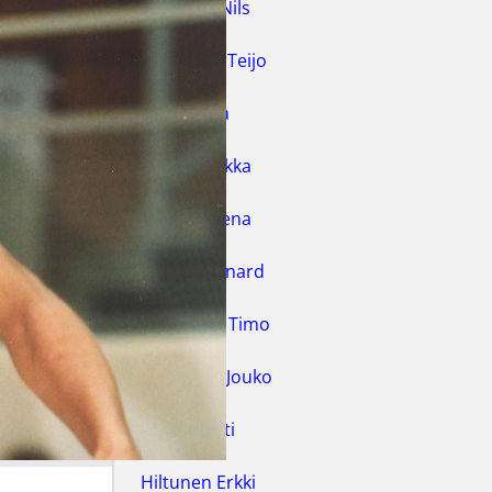
Fabricius Nils
Finneman Teijo
Hakala Lea
Hakola Hilkka
Hakola Leena
Harris Bernard
Haukilahti Timo
Heikkinen Jouko
Hilke Pentti
Hiltunen Erkki