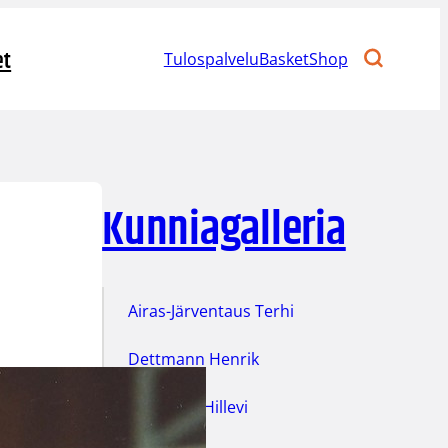
et
Tulospalvelu
BasketShop
Kunniagalleria
Airas-Järventaus Terhi
Dettmann Henrik
Eskelinen Hillevi