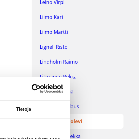
Leino Virpi
Liimo Kari
Liimo Martti
Lignell Risto
Lindholm Raimo
Litmanen Pekka
Luhtanen Juha
Mahlamäki Klaus
Tietoja
Manninen Uolevi
Markkanen Pekka