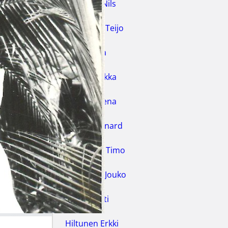
Fabricius Nils
Finneman Teijo
Hakala Lea
Hakola Hilkka
Hakola Leena
Harris Bernard
Haukilahti Timo
Heikkinen Jouko
Hilke Pentti
Hiltunen Erkki