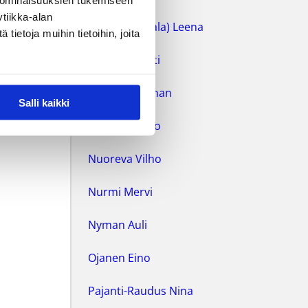
 ominaisuuksien tukemiseen
tiikka-alan
Martin (Vestala) Leena
ietoja muihin tietoihin, joita
Marttila Pertti
Moore Jonathan
Salli kaikki
Mäkelä Rauno
Nuoreva Vilho
Nurmi Mervi
Nyman Auli
Ojanen Eino
Pajanti-Raudus Nina