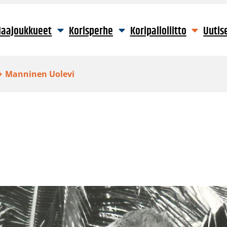
aajoukkueet
Korisperhe
Koripalloliitto
Uutis
Manninen Uolevi