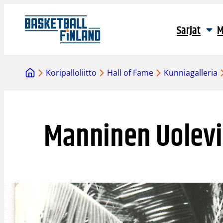
Siirry
sisältöön
Sarjat
M
Koripalloliitto
Hall of Fame
Kunniagalleria
Manninen Uolevi