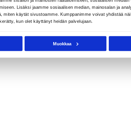
mme sisällön ja mainosten räätälöimiseen, sosiaalisen median
iseen. Lisäksi jaamme sosiaalisen median, mainosalan ja analy
, miten käytät sivustoamme. Kumppanimme voivat yhdistää näitä t
n kerätty, kun olet käyttänyt heidän palvelujaan.
Muokkaa