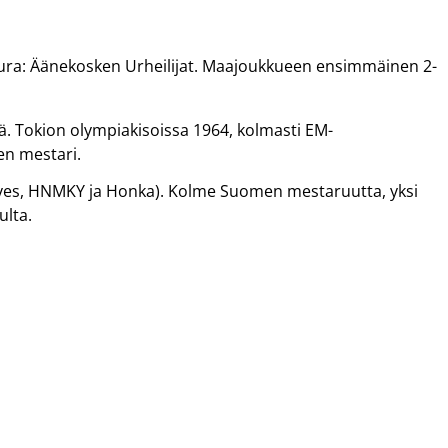
seura: Äänekosken Urheilijat. Maajoukkueen ensimmäinen 2-
ä. Tokion olympiakisoissa 1964, kolmasti EM-
en mestari.
(Ilves, HNMKY ja Honka). Kolme Suomen mestaruutta, yksi
ulta.