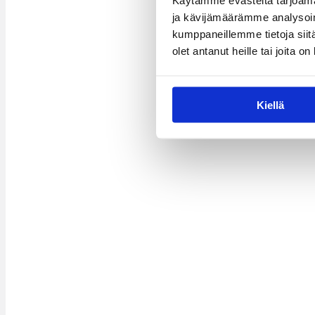
Käytämme evästeitä tarjoama
ja kävijämäärämme analysoim
kumppaneillemme tietoja siitä
olet antanut heille tai joita o
Kiellä