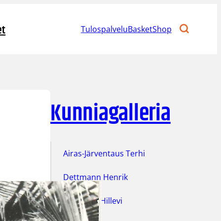
et
Tulospalvelu
BasketShop
Kunniagalleria
Airas-Järventaus Terhi
Dettmann Henrik
Eskelinen Hillevi