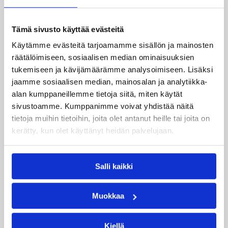
Pohjola Try Out Product Description 2025-
26
Tämä sivusto käyttää evästeitä
Sattuiko vahinko? Ota yhteys
Käytämme evästeitä tarjoamamme sisällön ja mainosten
Pohjola Terveysmestari -palveluun
räätälöimiseen, sosiaalisen median ominaisuuksien
tukemiseen ja kävijämäärämme analysoimiseen. Lisäksi
jaamme sosiaalisen median, mainosalan ja analytiikka-
Saat Pohjola Terveysmestarilta maksutonta
alan kumppaneillemme tietoja siitä, miten käytät
terveysneuvontaa ja hoidon tarpeen arviointia.
sivustoamme. Kumppanimme voivat yhdistää näitä
Terveydenhuollon asiantuntija varaa sinulle
tietoja muihin tietoihin, joita olet antanut heille tai joita on
tarvittaessa ajan etälääkärille tai
lääkärikumppanimme vastaanotolle.
kerätty, kun olet käyttänyt heidän palvelujaan.
Terveysmestari varmistaa maksullisten
lääkäripalvelujen yhteydessä mitä vakuutuksesi
Salli kaikki
kattaa ja hoitaa korvausasian puolestasi. Maksat
korvattavasta hoidosta paikan päällä vain
mahdollisen omavastuun.
Muokkaa
Jos lääkärikäyntiä ei tarvita, saat selkeät
kotihoito-ohjeet, joiden avulla hoidat itsesi
Kiellä