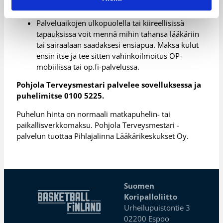
kuntoon.
Palveluaikojen ulkopuolella tai kiireellisissä
tapauksissa voit mennä mihin tahansa lääkäriin
tai sairaalaan saadaksesi ensiapua. Maksa kulut
ensin itse ja tee sitten vahinkoilmoitus OP-
mobiilissa tai op.fi-palvelussa.
Pohjola Terveysmestari palvelee sovelluksessa ja
puhelimitse 0100 5225.
Puhelun hinta on normaali matkapuhelin- tai
paikallisverkkomaksu. Pohjola Terveysmestari -
palvelun tuottaa Pihlajalinna Lääkärikeskukset Oy.
Suomen
Koripalloliitto
Urheilupuistontie 3
02200 Espoo