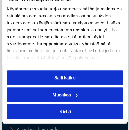
ja arvio harjoittelusta. Rasitusvammoissa pelaajan
tulee ottaa yhteys maajoukkueen fysioterapeuttiin tai
Käytämme evästeitä tarjoamamme sisällön ja mainosten
maajoukkueiden lääkäriin, joka arvioi lääkärissä
räätälöimiseen, sosiaalisen median ominaisuuksien
käynnin tarpeellisuuden.
tukemiseen ja kävijämäärämme analysoimiseen. Lisäksi
jaamme sosiaalisen median, mainosalan ja analytiikka-
Pelaajan osallistuessa leiritykseen, hän voi tarvittaessa
alan kumppaneillemme tietoja siitä, miten käytät
täyttää esitietolomakkeen leirin fysioterapeutille ennen
sivustoamme. Kumppanimme voivat yhdistää näitä
leirin alkua.
tietoja muihin tietoihin, joita olet antanut heille tai joita on
kerätty, kun olet käyttänyt heidän palvelujaan.
Suomen
Salli kaikki
Koripalloliitto
Urheilupuistontie 3
02200 Espoo
Muokkaa
office@basket.fi
Kiellä
Henkilöstön yhteystiedot
Alueiden yhteystiedot