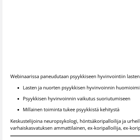
Webinaarissa paneudutaan psyykkiseen hyvinvointiin lasten 
Lasten ja nuorten psyykkisen hyvinvoinnin huomioimi
Psyykkisen hyvinvoinnin vaikutus suoriutumiseen
Millainen toiminta tukee psyykkistä kehitystä
Keskustelijoina neuropsykologi, höntsäkoripalloilija ja urheil
varhaiskasvatuksen ammattilainen, ex-koripalloilija, ex-koripa