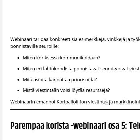
Webinaari tarjoaa konkreettisia esimerkkejä, vinkkejä ja työ
ponnistaville seuroille:
Miten koriksessa kommunikoidaan?
Miten eri lähtökohdista ponnistavat seurat voivat vies
Mitä asioita kannattaa priorisoida?
Mistä viestintään voisi löytää resursseja?
Webinaarin emännöi Koripalloliiton viestintä- ja markkinoint
Parempaa korista -webinaari osa 5: Te