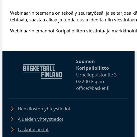
Webinaarin teemana on tekoäly seuratyössä, ja se tarjoaa kä
tehtäviä, säästää aikaa ja tuoda uusia ideoita niin viestintää
Webinaarin emännöi Koripalloliiton viestintä- ja markkinoint
Suomen
Koripalloliitto
Urheilupuistontie 3
02200 Espoo
office@basket.fi
Henkilöstön yhteystiedot
Alueiden yhteystiedot
Laskutustiedot