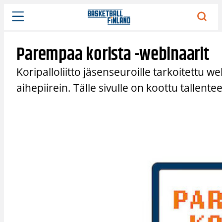
Siirry
sisältöön
Parempaa korista -webinaarit
Koripalloliitto jäsenseuroille tarkoitettu 
aihepiirein. Tälle sivulle on koottu tallent