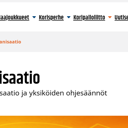
aajoukkueet
Korisperhe
Koripalloliitto
Uutis
anisaatio
saatio
isaatio ja yksiköiden ohjesäännöt