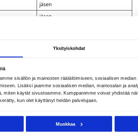
jäsen
jäsen
jäsen
jäsen
Yksityiskohdat
jäsen
jäsen
itä
toimitusjohtaja
mme sisällön ja mainosten räätälöimiseen, sosiaalisen median
iseen. Lisäksi jaamme sosiaalisen median, mainosalan ja analy
sihteeri
, miten käytät sivustoamme. Kumppanimme voivat yhdistää näitä t
varajäsen
n kerätty, kun olet käyttänyt heidän palvelujaan.
varajäsen
Muokkaa