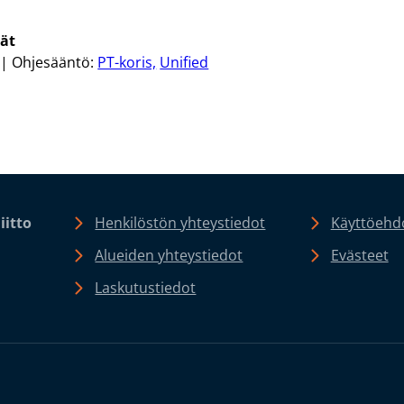
mät
| Ohjesääntö:
PT-koris,
Unified
iitto
Henkilöstön yhteystiedot
Käyttöehdo
Alueiden yhteystiedot
Evästeet
Laskutustiedot