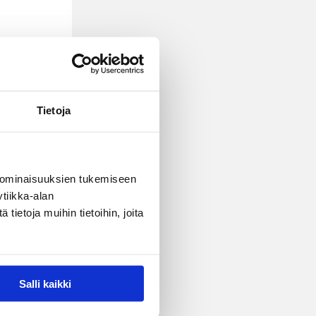
Tietoja
 ominaisuuksien tukemiseen
tiikka-alan
ietoja muihin tietoihin, joita
Salli kaikki