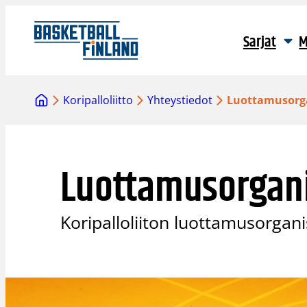
Siirry
sisältöön
Sarjat
M
Koripalloliitto
Yhteystiedot
Luottamusorg
Luottamusorgani
Koripalloliiton luottamusorgan