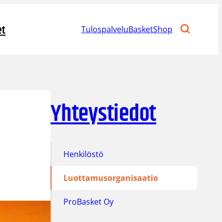
et
Tulospalvelu
BasketShop
Yhteystiedot
Henkilöstö
Luottamusorganisaatio
ProBasket Oy