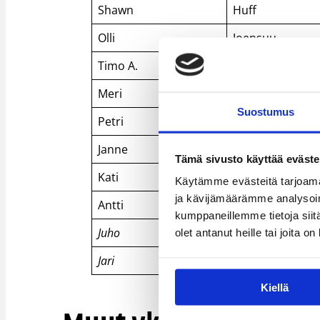
Shawn
Huff
Olli
Joensuu
Timo A.
Järvinen
Meri
Löyttyniemi
Suostumus
Petri
Peltoniemi
Janne
Rauramo
Tämä sivusto käyttää eväste
Kati
Packalén
Käytämme evästeitä tarjoama
ja kävijämäärämme analysoim
Antti
Isomäki
kumppaneillemme tietoja siitä
Juho
Koikkalainen
olet antanut heille tai joita o
Jari
Kokkila
Kiellä