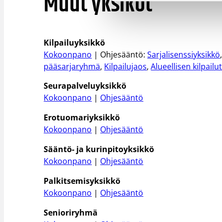
Muut yksiköt
Kilpailuyksikkö
Kokoonpano
| Ohjesääntö:
Sarjalisenssiyksikkö
pääsarjaryhmä
,
Kilpailujaos
,
Alueellisen kilpai
Seurapalveluyksikkö
Kokoonpano
|
Ohjesääntö
Erotuomariyksikkö
Kokoonpano
|
Ohjesääntö
Sääntö- ja kurinpitoyksikkö
Kokoonpano
|
Ohjesääntö
Palkitsemisyksikkö
Kokoonpano
|
Ohjesääntö
Senioriryhmä