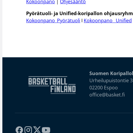
Kokoonpano
|
Ohjesääntö
Pyörätuoli- ja Unified-koripallon ohjausryh
Kokoonpano_Pyörätuoli
I
Kokoonpano_ Unified
Suomen Koripallol
Urheilupuistontie 3
02200 Espoo
office@basket.fi