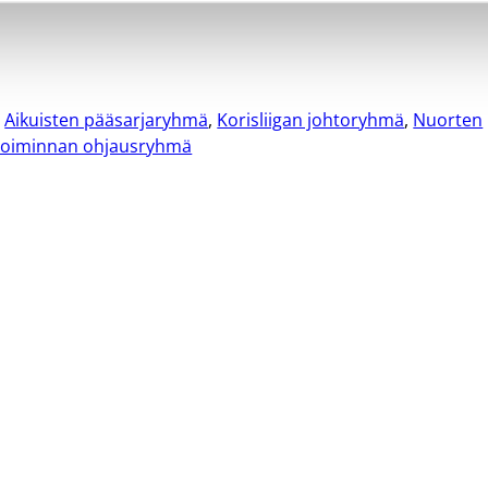
,
Aikuisten pääsarjaryhmä
,
Korisliigan johtoryhmä
,
Nuorten
lutoiminnan ohjausryhmä