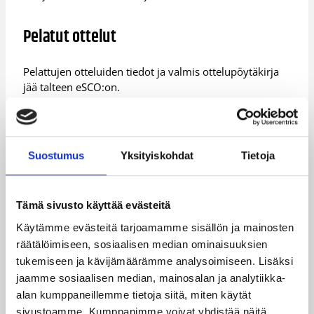
Pelatut ottelut
Pelattujen otteluiden tiedot ja valmis ottelupöytäkirja
jää talteen eSCO:on.
eSCO:ssa pidettyä ottelupöytäkirjaa ei enää tarvitse
lähettää sarjavastaavalle, koska hän saa haettua sen
eSCO:n ylläpidosta. Huippu- ja kilpakoripallosarjoissa
Suostumus
Yksityiskohdat
Tietoja
sekä nuorten valtakunnallisissa sarjoissa on tästä
erillinen ohje.
eLSA-sarjanhallinta-alustaa käyttävien ei tarvitse käydä
Tämä sivusto käyttää evästeitä
erikseen lisäämässä ottelutulosta eSCO:sta mihinkään.
Käytämme evästeitä tarjoamamme sisällön ja mainosten
FIBA Organizer -sarjanhallintaa käyttävien pitää
räätälöimiseen, sosiaalisen median ominaisuuksien
ottelutulos käydä merkitsemässä FORGiin ottelun
päätyttyä.
tukemiseen ja kävijämäärämme analysoimiseen. Lisäksi
jaamme sosiaalisen median, mainosalan ja analytiikka-
alan kumppaneillemme tietoja siitä, miten käytät
Varautuminen – vikatila eSCO:ssa tai
sivustoamme. Kumppanimme voivat yhdistää näitä