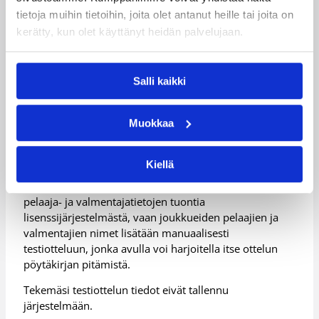
laitteessa
tietoja muihin tietoihin, joita olet antanut heille tai joita on
kerätty, kun olet käyttänyt heidän palvelujaan.
Jokaisen joukkueen tulee varata pelipaikalle myös
paperinen pöytäkirja, jos sovelluksen tai sitä
pidettävällä laitteella tulee jotain ongelmia.
Salli kaikki
Koulutuskoodi eSCO:n testaamiseen
Muokkaa
eSCO-pöytäkirjan pitämistä voi harjoitella kirjautumalla
Kiellä
koulutuskoodilla ESCOBASKET esco.basket.fi -
sovellukseen. Tässä koulutusversiossa ei käytetä
pelaaja- ja valmentajatietojen tuontia
lisenssijärjestelmästä, vaan joukkueiden pelaajien ja
valmentajien nimet lisätään manuaalisesti
testiotteluun, jonka avulla voi harjoitella itse ottelun
pöytäkirjan pitämistä.
Tekemäsi testiottelun tiedot eivät tallennu
järjestelmään.