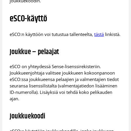
joukkuekoodin.
eSCO-käyttö
eSCO:n käyttöön voi tutustua tallenteelta,
tästä
linkistä.
Joukkue – pelaajat
eSCO on yhteydessä Sense-lisenssirekisteriin.
Joukkueenjohtaja valitsee joukkueen kokoonpanoon
eSCO:ssa joukkueensa pelaajien ja valmentajien tiedot
seuransa lisenssilistalta (valmentajatiedon lisääminen
ID-numerolla). Lisäyksiä voi tehdä koko pelikauden
ajan.
Joukkuekoodi
eSCO:a käytetään joukkuekoodilla, jonka joukkueen