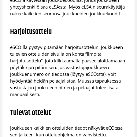
yhteyshenkilö saa eLSA:sta. Myös eLSA:n seurakäyttäjä
näkee kaikkien seuransa joukkueiden joukkuekoodit.
Harjoitusottelu
eSCO:lla pystyy pitämään harjoitusottelun. Joukkueen
tulevien otteluiden sivulla on kohta ”Ilmoita
harjoitusottelu”, jota klikkaamalla pääsee aloittamaaan
pöytäkirjan pitämisen. Jos vastustajajoukkueen
joukkuenumero on tiedossa (löytyy eSCO:sta), voit
hyödyntää heidän pelaajalistaa. Muussa tapauksessa
vastustajan joukkueen nimen ja pelaajat tulee lisätä
manuaalisesti.
Tulevat ottelut
Joukkueen kaikkien otteluiden tiedot näkyvät eCO:ssa
sen jälkeen, kun otteluohjelma on vahvistettu.