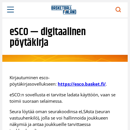
Siirry
sisältöön
eSCO — digitaalinen
pöytäkirja
Kirjautuminen esco-
pöytäkirjasovellukseen:
https://esco.basket.fi/
.
eSCO:n sovellusta ei tarvitse ladata käyttöön, vaan se
toimii suoraan selaimessa.
Seura löytää oman seurakoodinsa eLSAsta (seuran
vastuuhenkilö), jolla se voi hallinnoida joukkueen
näkymiä ja antaa joukkueille tarvittaessa