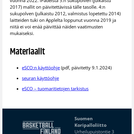
vuonna 2022. iPadeista 5:n sukupolven (julkaistu
2017) mallit on päivitettävissä tälle tasolle. 4:n
sukupolven (julkaistu 2012, valmistus lopetettu 2014)
laitteiden tuki on Applelta loppunut vuonna 2019 ja
niitä ei voi enää päivittää näiden vaatimusten
mukaiseksi.
Materiaalit
eSCO:n käyttöohje
(pdf, päivitetty 9.1.2024)
seuran käyttöohje
eSCO – tuomaritietojen tarkistus
Suomen
Koripalloliitto
Urheilupuistontie 3