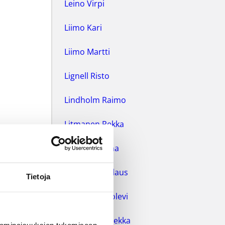
Leino Virpi
Liimo Kari
Liimo Martti
Lignell Risto
Lindholm Raimo
Litmanen Pekka
Luhtanen Juha
Mahlamäki Klaus
Tietoja
Manninen Uolevi
Markkanen Pekka