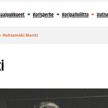
aajoukkueet
Korisperhe
Koripalloliitto
Uutis
Huhtamäki Martti
i