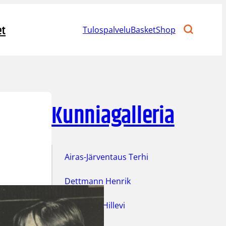
et
Tulospalvelu
BasketShop
Kunniagalleria
Airas-Järventaus Terhi
Dettmann Henrik
Eskelinen Hillevi