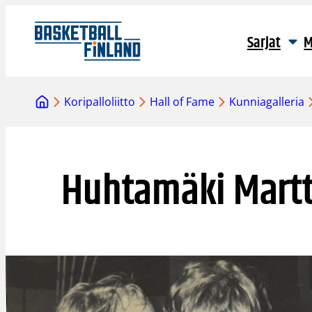
Siirry
sisältöön
Sarjat
M
Koripalloliitto
Hall of Fame
Kunniagalleria
Huhtamäki Martt