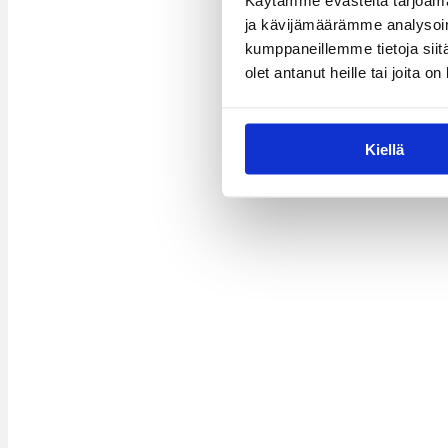
Käytämme evästeitä tarjoama
ja kävijämäärämme analysoim
kumppaneillemme tietoja siitä
olet antanut heille tai joita o
Kiellä