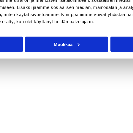
mme sisällön ja mainosten räätälöimiseen, sosiaalisen median
iseen. Lisäksi jaamme sosiaalisen median, mainosalan ja analy
, miten käytät sivustoamme. Kumppanimme voivat yhdistää näitä t
n kerätty, kun olet käyttänyt heidän palvelujaan.
Muokkaa