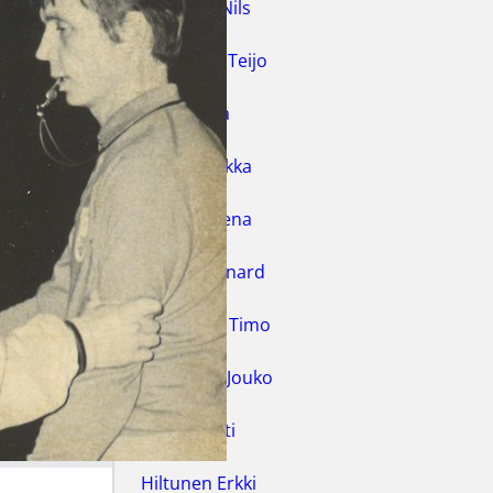
Fabricius Nils
Finneman Teijo
Hakala Lea
Hakola Hilkka
Hakola Leena
Harris Bernard
Haukilahti Timo
Heikkinen Jouko
Hilke Pentti
Hiltunen Erkki