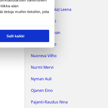
 ominaisuuksien tukemiseen
tiikka-alan
Martin (Vestala) Leena
ietoja muihin tietoihin, joita
Marttila Pertti
Moore Jonathan
Salli kaikki
Mäkelä Rauno
Nuoreva Vilho
Nurmi Mervi
Nyman Auli
Ojanen Eino
Pajanti-Raudus Nina