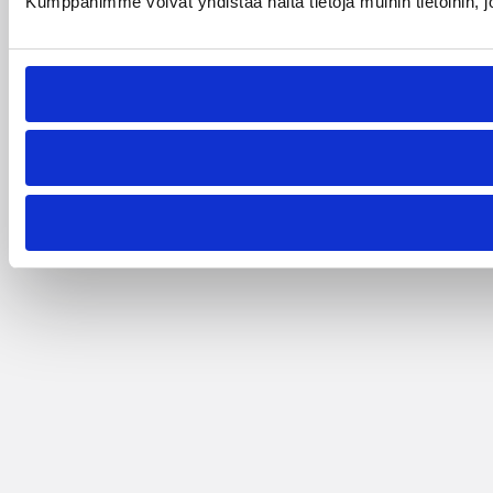
Kumppanimme voivat yhdistää näitä tietoja muihin tietoihin, joi