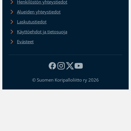
Henkilöstön yhteystiedot
Alueiden yhteystiedot
Laskutustiedot
Käyttöehdot ja tietosuoja
Evästeet
© Suomen Koripalloliitto ry 2026