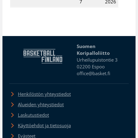
7
2026
Suomen
Koripalloliitto
Urheilupuistontie 3
02200 Espoo
office@basket.fi
Henkilöstön yhteystiedot
Alueiden yhteystiedot
Laskutustiedot
Käyttöehdot ja tietosuoja
Evästeet