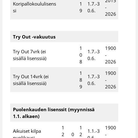
2015
Koripallokoululisens
1
1.7.-3
-
si
9
0.6.
2026
Try Out -vakuutus
1
1900
Try Out 7vrk (ei
1.7.-3
0
-
sisällä lisenssiä)
0.6.
8
2026
1
1900
Try Out 14vrk (ei
1.7.-3
8
-
sisällä lisenssiä)
0.6.
9
2026
Puolenkauden lisenssit (myynnissä
1.1. alkaen)
1
1
1900
Aikuiset kilpa
1.1.-3
2
0
2
-
puolikausi
0.6.