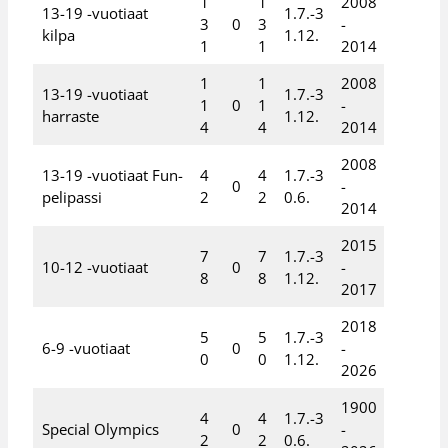
1
1
2008
13-19 -vuotiaat
1.7.-3
3
0
3
-
kilpa
1.12.
1
1
2014
1
1
2008
13-19 -vuotiaat
1.7.-3
1
0
1
-
harraste
1.12.
4
4
2014
2008
13-19 -vuotiaat Fun-
4
4
1.7.-3
0
-
pelipassi
2
2
0.6.
2014
2015
7
7
1.7.-3
10-12 -vuotiaat
0
-
8
8
1.12.
2017
2018
5
5
1.7.-3
6-9 -vuotiaat
0
-
0
0
1.12.
2026
1900
4
4
1.7.-3
Special Olympics
0
-
2
2
0.6.