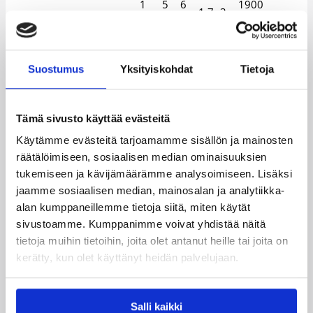
1
5
6
1900
1.7.-3
Aikuiset harraste
2
7
9
-
1.12.
0
4
4
2007
1
5
6
2008
13-19 -vuotiaat
1.7.-3
Suostumus
Yksityiskohdat
Tietoja
3
3
6
-
kilpa
1.12.
1
8
9
2014
1
2
3
2008
Tämä sivusto käyttää evästeitä
13-19 -vuotiaat
1.7.-3
1
3
4
-
harraste
1.12.
Käytämme evästeitä tarjoamamme sisällön ja mainosten
4
5
9
2014
räätälöimiseen, sosiaalisen median ominaisuuksien
1
1
2008
tukemiseen ja kävijämäärämme analysoimiseen. Lisäksi
13-19 -vuotiaat Fun-
4
1.7.-3
4
8
-
jaamme sosiaalisen median, mainosalan ja analytiikka-
pelipassi
2
1.12.
0
2
2014
alan kumppaneillemme tietoja siitä, miten käytät
sivustoamme. Kumppanimme voivat yhdistää näitä
1
2
2015
7
1.7.-3
tietoja muihin tietoihin, joita olet antanut heille tai joita on
10-12 -vuotiaat
3
1
-
8
1.12.
kerätty, kun olet käyttänyt heidän palvelujaan.
6
4
2017
1
2018
5
7
1.7.-3
6-9 -vuotiaat
2
-
Salli kaikki
0
5
1.12.