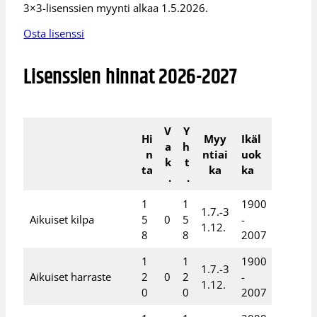
3×3-lisenssien myynti alkaa 1.5.2026.
Osta lisenssi
Lisenssien hinnat 2026-2027
V
Y
Hi
Myy
Ikäl
a
h
n
ntiai
uok
k
t
ta
ka
ka
.
.
1
1
1900
1.7.-3
Aikuiset kilpa
5
0
5
-
1.12.
8
8
2007
1
1
1900
1.7.-3
Aikuiset harraste
2
0
2
-
1.12.
0
0
2007