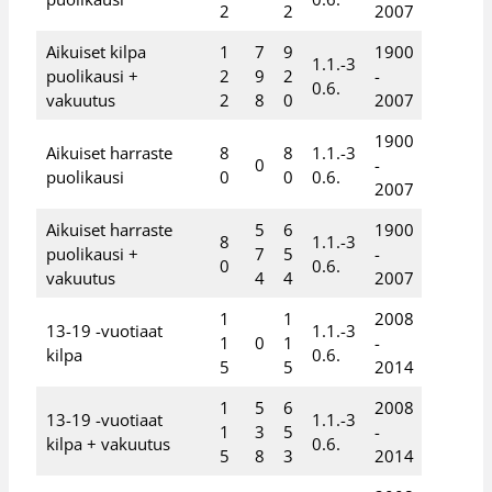
2
2
2007
Aikuiset kilpa
1
7
9
1900
1.1.-3
puolikausi +
2
9
2
-
0.6.
vakuutus
2
8
0
2007
1900
Aikuiset harraste
8
8
1.1.-3
0
-
puolikausi
0
0
0.6.
2007
Aikuiset harraste
5
6
1900
8
1.1.-3
puolikausi +
7
5
-
0
0.6.
vakuutus
4
4
2007
1
1
2008
13-19 -vuotiaat
1.1.-3
1
0
1
-
kilpa
0.6.
5
5
2014
1
5
6
2008
13-19 -vuotiaat
1.1.-3
1
3
5
-
kilpa + vakuutus
0.6.
5
8
3
2014