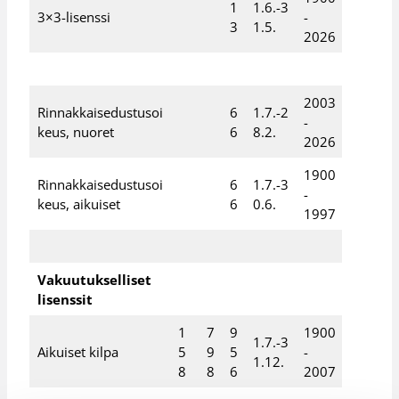
1
1.6.-3
3×3-lisenssi
-
3
1.5.
2026
2003
Rinnakkaisedustusoi
6
1.7.-2
-
keus, nuoret
6
8.2.
2026
1900
Rinnakkaisedustusoi
6
1.7.-3
-
keus, aikuiset
6
0.6.
1997
Vakuutukselliset
lisenssit
1
7
9
1900
1.7.-3
Aikuiset kilpa
5
9
5
-
1.12.
8
8
6
2007