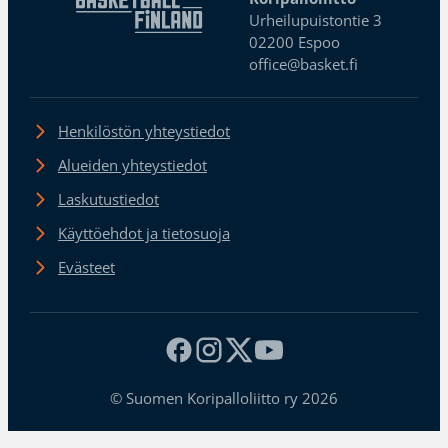
Urheilupuistontie 3
02200 Espoo
office@basket.fi
Henkilöstön yhteystiedot
Alueiden yhteystiedot
Laskutustiedot
Käyttöehdot ja tietosuoja
Evästeet
© Suomen Koripalloliitto ry 2026