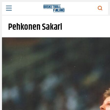
Siirry
sisältöön
Pehkonen Sakari