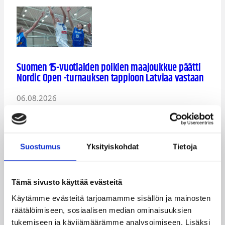
Suomen 15-vuotiaiden poikien maajoukkue päätti
Nordic Open -turnauksen tappioon Latviaa vastaan
06.08.2026
Suostumus
Yksityiskohdat
Tietoja
Suomen 15-vuotiaat tytöt päättivät
Tämä sivusto käyttää evästeitä
maajoukkuekesänsä turnausvoittoon Lohjalla
Käytämme evästeitä tarjoamamme sisällön ja mainosten
räätälöimiseen, sosiaalisen median ominaisuuksien
06.08.2026
tukemiseen ja kävijämäärämme analysoimiseen. Lisäksi