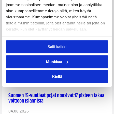
jaamme sosiaalisen median, mainosalan ja analytiikka-
alan kumppaneillemme tietoja siitä, miten käytät
sivustoamme. Kumppanimme voivat yhdistää näitä
tietoja muihin tietoihin, joita olet antanut heille tai joita on
kerätty, kun olet käyttänyt heidän palvelujaan.
Suomen 15-vuotiaat tytöt voittivat Islannin Nordic
Open -turnauksen toisessa ottelussa
Salli kaikki
05.08.2026
Muokkaa
Kiellä
Suomen 15-vuotiaat pojat nousivat 17 pisteen takaa
voittoon Islannista
04.08.2026