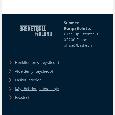
Suomen
Koripalloliitto
Urheilupuistontie 3
02200 Espoo
office@basket.fi
Henkilöstön yhteystiedot
Alueiden yhteystiedot
Laskutustiedot
Käyttöehdot ja tietosuoja
Evästeet