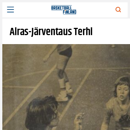
Siirry
sisältöön
Airas-Järventaus Terhi