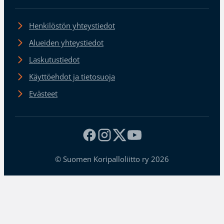
Henkilöstön yhteystiedot
Alueiden yhteystiedot
Laskutustiedot
Käyttöehdot ja tietosuoja
Evästeet
© Suomen Koripalloliitto ry 2026