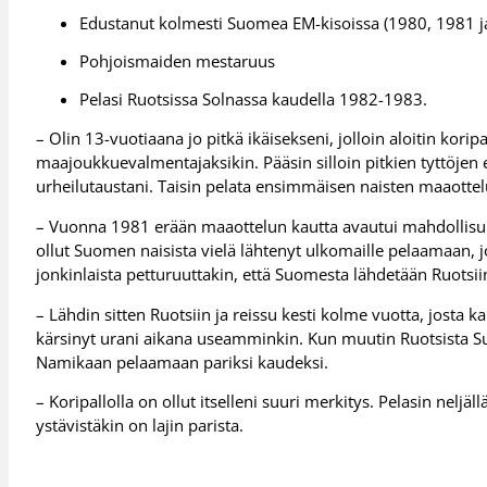
Edustanut kolmesti Suomea EM-kisoissa (1980, 1981 j
Pohjoismaiden mestaruus
Pelasi Ruotsissa Solnassa kaudella 1982-1983.
– Olin 13-vuotiaana jo pitkä ikäisekseni, jolloin aloitin kor
maajoukkuevalmentajaksikin. Pääsin silloin pitkien tyttöjen 
urheilutaustani. Taisin pelata ensimmäisen naisten maaottel
– Vuonna 1981 erään maaottelun kautta avautui mahdollisuu
ollut Suomen naisista vielä lähtenyt ulkomaille pelaamaan, jot
jonkinlaista petturuuttakin, että Suomesta lähdetään Ruotsi
– Lähdin sitten Ruotsiin ja reissu kesti kolme vuotta, josta
kärsinyt urani aikana useamminkin. Kun muutin Ruotsista S
Namikaan pelaamaan pariksi kaudeksi.
– Koripallolla on ollut itselleni suuri merkitys. Pelasin nelj
ystävistäkin on lajin parista.