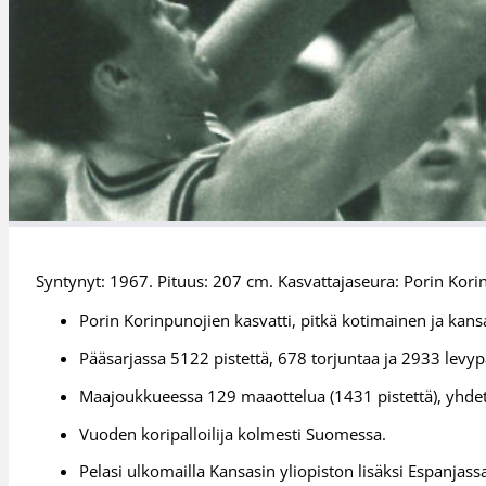
Syntynyt: 1967. Pituus: 207 cm. Kasvattajaseura: Porin Kori
Porin Korinpunojien kasvatti, pitkä kotimainen ja kans
Pääsarjassa 5122 pistettä, 678 torjuntaa ja 2933 levy
Maajoukkueessa 129 maaottelua (1431 pistettä), yhdet
Vuoden koripalloilija kolmesti Suomessa.
Pelasi ulkomailla Kansasin yliopiston lisäksi Espanjass