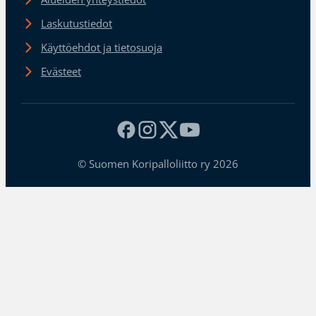
Laskutustiedot
Käyttöehdot ja tietosuoja
Evästeet
© Suomen Koripalloliitto ry 2026