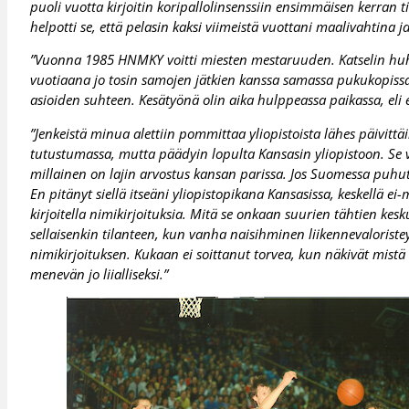
puoli vuotta kirjoitin koripallolinsenssiin ensimmäisen kerran t
helpotti se, että pelasin kaksi viimeistä vuottani maalivahtina
”Vuonna 1985 HNMKY voitti miesten mestaruuden. Katselin huhtik
vuotiaana jo tosin samojen jätkien kanssa samassa pukukopissa
asioiden suhteen. Kesätyönä olin aika hulppeassa paikassa, el
”Jenkeistä minua alettiin pommittaa yliopistoista lähes päivit
tutustumassa, mutta päädyin lopulta Kansasin yliopistoon. Se vuo
millainen on lajin arvostus kansan parissa. Jos Suomessa puhuta
En pitänyt siellä itseäni yliopistopikana Kansasissa, keskellä e
kirjoitella nimikirjoituksia. Mitä se onkaan suurien tähtien ke
sellaisenkin tilanteen, kun vanha naisihminen liikennevalorist
nimikirjoituksen. Kukaan ei soittanut torvea, kun näkivät mistä 
menevän jo liialliseksi.”