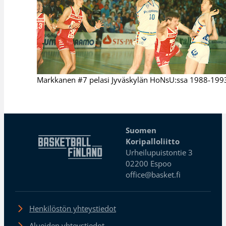
Markkanen #7 pelasi Jyväskylän HoNsU:ssa 1988-199
Suomen
Koripalloliitto
Urheilupuistontie 3
02200 Espoo
office@basket.fi
Henkilöstön yhteystiedot
Alueiden yhteystiedot