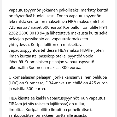
Vapautuspyynnön jokainen pakolliseksi merkitty kenttä
on täytettävä huolellisesti. Ennen vapautuspyynnön
tekemistä seuran on maksettava FIBA-maksu (miehet
725 euroa / naiset 600 euroa) Koripalloliiton tilille FI94
2262 3800 0010 94 ja lähetettävä maksusta kuitti sekä
pelaajan passikopio ao. vapautuslomakkeen
yhteydessä. Koripalloliiton on maksettava
vapautuspyyntöä tehdessä FIBA-maksu FIBAlle, joten
ilman kuittia (tai passikopiota) ei pyyntöä voida
lähettää. Suomalaisen pelaajan vapautuspyyntö
ulkomailta Suomeen maksaa 300 euroa.
Ulkomaalaisen pelaajan, jonka kansainvälinen pelilupa
(LOC) on Suomessa, FIBA-maksu miehillä on 425 euroa
ja naisilla 300 euroa.
FIBA käsittelee kaikki vapautuspyynnöt. Kun vapautus
FIBAsta (ei siis toisesta lajiliitosta) on tullut,
ilmoittaa Koripalloliitto ilmoittaa puhelimitse tai
sähköpostitse lomakkeen täyttäjälle asiasta.