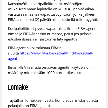
Kansainvälisen koripalloliiton siirtosääntöjen
mukaisesti maan lajiliitolla on kuusi (6) päivää aikaa
vastata saamaansa vapautuspyyntöön, jonka jälkeen
FIBAlla on kaksi (2) päivää aikaa käsitellä tullut pyyntö.
Koripalloliitto ei pyydä vapautuksia ilman FIBA-agentin
nimeä ja FIBA-lisenssin numeroa, paitsi jos pelaaja
edustaa itseään eli siirtoon ei liity agenttia.
FIBA agentin voi tarkistaa FIBA:n
sivulta
https://www.fiba.basketball/find-basketball-
agent
Ilman FIBA lisenssiä omaavan agentin käytöstä on
määrätty minimissään 1000 euron rikesakko.
Lomake
Täytäthän lomakkeen vasta, kun olet varmistanut, että
pelaajalla on FIBA-agentti.