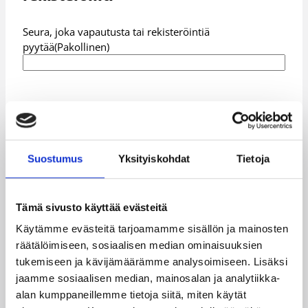
Seura, joka vapautusta tai rekisteröintiä
pyytää
(Pakollinen)
Sarja
(Pakollinen)
Miesten Korisliiga
Naisten Korisliiga
Miesten I divisioona
Suostumus
Yksityiskohdat
Tietoja
Naisten I divisioona
Nuorten SM-sarja tai -karsinta
Muut sarjat
Tämä sivusto käyttää evästeitä
Käytämme evästeitä tarjoamamme sisällön ja mainosten
Pelaaja on
(Pakollinen)
räätälöimiseen, sosiaalisen median ominaisuuksien
uusi pelaaja Suomessa
tukemiseen ja kävijämäärämme analysoimiseen. Lisäksi
alle 18-vuotias uusi pelaaja Suomessa
jaamme sosiaalisen median, mainosalan ja analytiikka-
edellisellä kaudella Suomessa pelannut pelaaja
alan kumppaneillemme tietoja siitä, miten käytät
suoraan USA:n yliopistosta tullut pelaaja