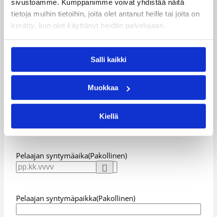
sivustoamme. Kumppanimme voivat yhdistää näitä
tietoja muihin tietoihin, joita olet antanut heille tai joita on
kerätty, kun olet käyttänyt heidän palvelujaan.
Pelaajan tiedot
Salli kaikki
Pelaajan nimi
(Pakollinen)
Muokkaa
Etunimi
Kiellä
Sukunimi
Pelaajan syntymäaika
(Pakollinen)
Pelaajan syntymäpaikka
(Pakollinen)