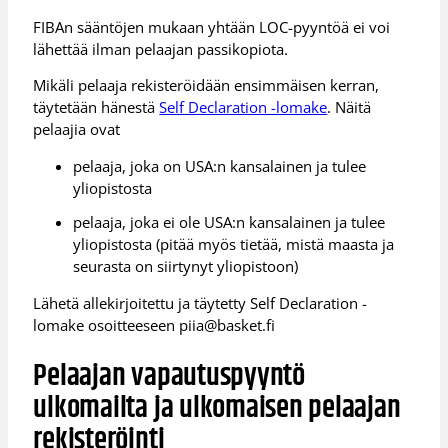
FIBAn sääntöjen mukaan yhtään LOC-pyyntöä ei voi
lähettää ilman pelaajan passikopiota.
Mikäli pelaaja rekisteröidään ensimmäisen kerran,
täytetään hänestä
Self Declaration -lomake
. Näitä
pelaajia ovat
pelaaja, joka on USA:n kansalainen ja tulee
yliopistosta
pelaaja, joka ei ole USA:n kansalainen ja tulee
yliopistosta (pitää myös tietää, mistä maasta ja
seurasta on siirtynyt yliopistoon)
Lähetä allekirjoitettu ja täytetty Self Declaration -
lomake osoitteeseen piia@basket.fi
Pelaajan vapautuspyyntö
ulkomailta ja ulkomaisen pelaajan
rekisteröinti