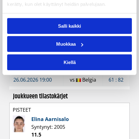
kerätty, kun olet käyttänyt heidän palvelujaan.
Jussi Laakso
Valmentaja
Kilpailut
Salli kaikki
Valmistavat maaottelut
Muokkaa
Ohjelma ja tulokset
Kiellä
28.06.2026 14:00
vs
Belgia
62 : 83
26.06.2026 19:00
vs
Belgia
61 : 82
Joukkueen tilastokärjet
PISTEET
Elina Aarnisalo
Syntynyt: 2005
11.5