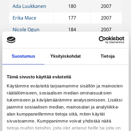
Ada Luukkanen
180
2007
Erika Mace
177
2007
Nicole Ogun
184
2007
Lilli Onnela
183
2006
Henna Sandvik
183
2003
Suostumus
Yksityiskohdat
Tietoja
Albina Syla
197
2004
Tiia Talonen
175
2007
Tämä sivusto käyttää evästeitä
Käytämme evästeitä tarjoamamme sisällön ja mainosten
Valmennusjohto
räätälöimiseen, sosiaalisen median ominaisuuksien
tukemiseen ja kävijämäärämme analysoimiseen. Lisäksi
Nimi
Rooli
jaamme sosiaalisen median, mainosalan ja analytiikka-
alan kumppaneillemme tietoja siitä, miten käytät
Ilkka Palviainen
Päävalmentaja
sivustoamme. Kumppanimme voivat yhdistää näitä
Mirka Dettmann
Valmentaja
tietoja muihin tietoihin, joita olet antanut heille tai joita on