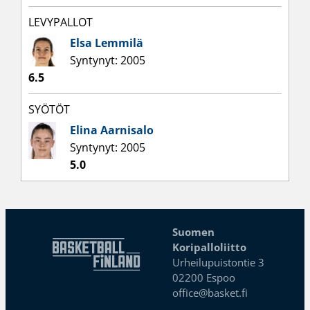
LEVYPALLOT
Elsa Lemmilä
Syntynyt: 2005
6.5
SYÖTÖT
Elina Aarnisalo
Syntynyt: 2005
5.0
Suomen
Koripalloliitto
Urheilupuistontie 3
02200 Espoo
office@basket.fi