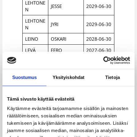
LEHTONE
JESSE
2029-06-30
N
LEHTONE
JYRI
2029-06-30
N
LEINO
OSKARI
2028-06-30
LEVÄ
EERO
2027-06-30
LINDBER
JUKKA
2028-06-30
G
Suostumus
Yksityiskohdat
Tietoja
LOHIKOS
JARKKO
2028-06-30
KI
LOHIKOS
Tämä sivusto käyttää evästeitä
JYRI
2029-06-30
KI
Käytämme evästeitä tarjoamamme sisällön ja mainosten
LUONTIL
räätälöimiseen, sosiaalisen median ominaisuuksien
KARI
2028-06-30
A
tukemiseen ja kävijämäärämme analysoimiseen. Lisäksi
jaamme sosiaalisen median, mainosalan ja analytiikka-
MALMELI