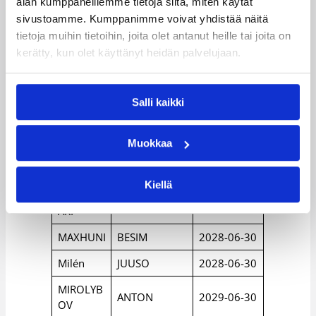
TOMI
2027-06-30
alan kumppaneillemme tietoja siitä, miten käytät
N
sivustoamme. Kumppanimme voivat yhdistää näitä
MALM
EMMA
2028-06-30
tietoja muihin tietoihin, joita olet antanut heille tai joita on
kerätty, kun olet käyttänyt heidän palvelujaan.
MANNELI
ARTTU ELJAS
2027-06-30
N
Mannone
Salli kaikki
Harri
2028-06-30
n
MANTERE
JUKKA
2028-06-30
Muokkaa
MANTERE
MIKKO
2027-06-30
Kiellä
MASTOM
KONSTA
2027-06-30
ÄKI
MAXHUNI
BESIM
2028-06-30
Milén
JUUSO
2028-06-30
MIROLYB
ANTON
2029-06-30
OV