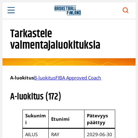
Siirry
sisältöön
Tarkastele
valmentajaluokituksia
A-luokitus
B-luokitus
FIBA Approved Coach
A-luokitus (172)
Sukunim
Pätevyys
Etunimi
i
päättyy
AILUS
RAY
2029-06-30