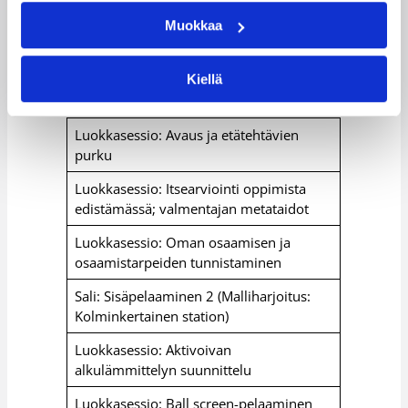
Muokkaa
Koripallovalmentajan perusopinnot 1.3
(15h)
Kiellä
Luokkasessio: Avaus ja etätehtävien
purku
Luokkasessio: Itsearviointi oppimista
edistämässä; valmentajan metataidot
Luokkasessio: Oman osaamisen ja
osaamistarpeiden tunnistaminen
Sali: Sisäpelaaminen 2 (Malliharjoitus:
Kolminkertainen station)
Luokkasessio: Aktivoivan
alkulämmittelyn suunnittelu
Luokkasessio: Ball screen-pelaaminen