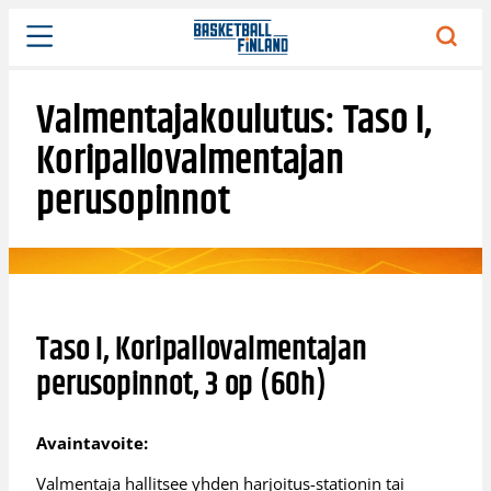
Siirry
sisältöön
Valmentajakoulutus: Taso I,
Koripallovalmentajan
perusopinnot
Taso I, Koripallovalmentajan
perusopinnot, 3 op (60h)
Avaintavoite:
Valmentaja hallitsee yhden harjoitus-stationin tai