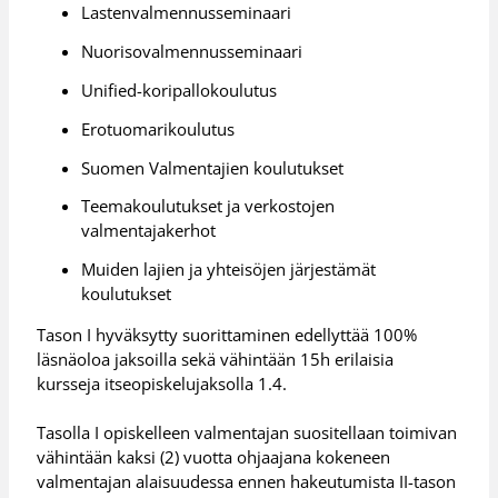
Lastenvalmennusseminaari
Nuorisovalmennusseminaari
Unified-koripallokoulutus
Erotuomarikoulutus
Suomen Valmentajien koulutukset
Teemakoulutukset ja verkostojen
valmentajakerhot
Muiden lajien ja yhteisöjen järjestämät
koulutukset
Tason I hyväksytty suorittaminen edellyttää 100%
läsnäoloa jaksoilla sekä vähintään 15h erilaisia
kursseja itseopiskelujaksolla 1.4.
Tasolla I opiskelleen valmentajan suositellaan toimivan
vähintään kaksi (2) vuotta ohjaajana kokeneen
valmentajan alaisuudessa ennen hakeutumista II-tason