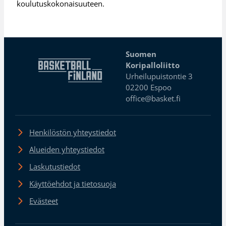
koulutuskokonaisuuteen.
Suomen
Koripalloliitto
Urheilupuistontie 3
02200 Espoo
office@basket.fi
Henkilöstön yhteystiedot
Alueiden yhteystiedot
Laskutustiedot
Käyttöehdot ja tietosuoja
Evästeet