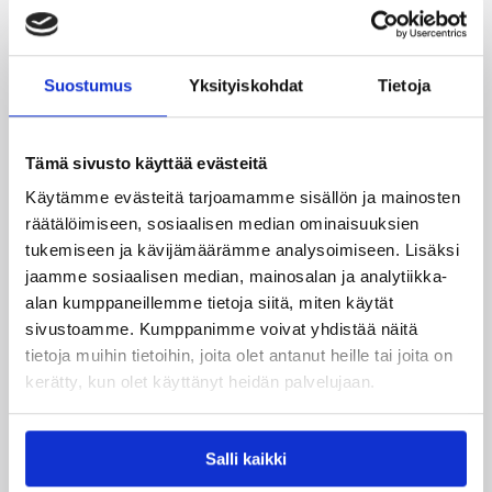
Sali: Sisäpelaaminen 1
Luokkasessio: Liike ja toistot; ryhmittely
Suostumus
Yksityiskohdat
Tietoja
Luokkasessio: Stationin suunnittelu;
toivottu harjoitusvaikutus ja
harjoitteiden valinta
Tämä sivusto käyttää evästeitä
Luokkasessio: Opetus- ja
Käytämme evästeitä tarjoamamme sisällön ja mainosten
ohjaamisosaaminen 2;
räätälöimiseen, sosiaalisen median ominaisuuksien
oppimisympäristöt
tukemiseen ja kävijämäärämme analysoimiseen. Lisäksi
Sali: Penetration-pelaaminen 2
jaamme sosiaalisen median, mainosalan ja analytiikka-
(Malliharjoitus: Kaksinkertainen station)
alan kumppaneillemme tietoja siitä, miten käytät
sivustoamme. Kumppanimme voivat yhdistää näitä
Luokkasessio: Apuvalmentajan toiminta
tietoja muihin tietoihin, joita olet antanut heille tai joita on
ottelussa
kerätty, kun olet käyttänyt heidän palvelujaan.
Sali: Pallottomana pelaaminen 2
Sali: Liikkuvuus
Salli kaikki
Jakson yhteenveto + päätös