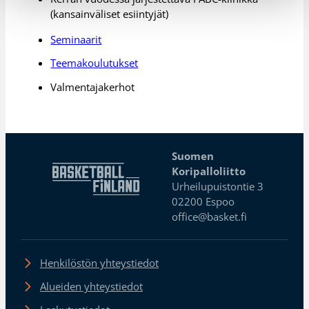
(kansainväliset esiintyjät)
Seminaarit
Teemakoulutukset
Valmentajakerhot
Suomen
Koripalloliitto
Urheilupuistontie 3
02200 Espoo
office@basket.fi
Henkilöstön yhteystiedot
Alueiden yhteystiedot