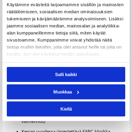
Käytämme evästeitä tarjoamamme sisällön ja mainosten
Kouluttajaverkosto
räätälöimiseen, sosiaalisen median ominaisuuksien
tukemiseen ja kävijämäärämme analysoimiseen. Lisäksi
Kaikille avoin täydennyskoulutus
jaamme sosiaalisen median, mainosalan ja analytiikka-
alan kumppaneillemme tietoja siitä, miten käytät
sivustoamme. Kumppanimme voivat yhdistää näitä
Kaikille avoin täydennyskoulutus tapahtuu eri
tietoja muihin tietoihin, joita olet antanut heille tai joita on
verkostoihin kuuluvien valmentajien järjestämissä
kerätty, kun olet käyttänyt heidän palvelujaan.
valmentajakerhoissa, teemakoulutuksissa ja
seminaareissa.
Vuosikierrossa järjestettäviä valmennusseminaareja
Salli kaikki
ovat:
Kahdesti vuodessa järjestettävä
Muokkaa
Lastenvalmennusseminaari (lasten valmennus)
Kerran vuodessa järjestettävä
Kiellä
Nuorisovalmennusseminaari (nuorten
valmennus)
Kerran vuodessa järjestettävä FABC-klinikka