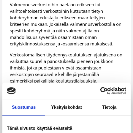
Valmennusverkostoihin haetaan erikseen tai
vaihtoehtoisesti verkostoihin kutsutaan tietyn
kohderyhmän edustajia erikseen määriteltyjen
kriteerien mukaan. Jokaisella valmennusverkostolla on
spesifi kohderyhmä ja näin valmentajilla on
mahdollisuus syventää osaamistaan oman
erityiskiinnostuksensa ja -osaamisensa mukaisesti.
Verkostomallisen täydennyskoulutuksen ajatuksena on
vaikuttaa suurella panostuksella pieneen joukkoon
ihmisiä, jotka puolestaan vievät osaamistaan
verkostojen seuraaville kehille järjestämällä
esimerkiksi paikallisia koulutustilaisuuksia.
Juniorivalmennusverkosto
Lastenvalmennusverkosto
Suostumus
Yksityiskohdat
Tietoja
Susiladies -yhteistyöverkosto
Yläkouluverkosto
Tämä sivusto käyttää evästeitä
SUSI-valmennusverkosto