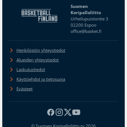
Suomen
Koripalloliitto
Urheilupuistontie 3
02200 Espoo
office@basket.fi
Henkilöstön yhteystiedot
Alueiden yhteystiedot
Laskutustiedot
Käyttöehdot ja tietosuoja
Evästeet
© Suomen Koripalloliitto ry 2026