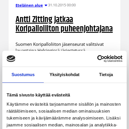
31.10.2015 00:00
Eteläinen alue
Antti Zitting jatkaa
Koripalloliiton puheenjohtajana
Suomen Koripalloliiton jäsenseurat valitsivat
lauantaina Helsingissä järjestetyssä
liittokokouksessa Antti Zittingin jatkokaudelle
liiton puheenjohtajana. 59-vuotiaan Zittingin
valinta oli yksimielinen. Liittokokous päätti myös
Suostumus
Yksityiskohdat
Tietoja
suuntaviivat Koripalloliiton toiminnalle
seuraavalle nelivuotiskaudelle.
Tämä sivusto käyttää evästeitä
Käytämme evästeitä tarjoamamme sisällön ja mainosten
räätälöimiseen, sosiaalisen median ominaisuuksien
tukemiseen ja kävijämäärämme analysoimiseen. Lisäksi
jaamme sosiaalisen median, mainosalan ja analytiikka-