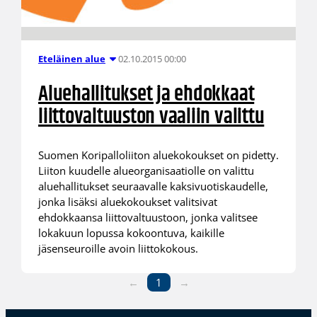
02.10.2015 00:00
Eteläinen alue
Aluehallitukset ja ehdokkaat
liittovaltuuston vaaliin valittu
Suomen Koripalloliiton aluekokoukset on pidetty.
Liiton kuudelle alueorganisaatiolle on valittu
aluehallitukset seuraavalle kaksivuotiskaudelle,
jonka lisäksi aluekokoukset valitsivat
ehdokkaansa liittovaltuustoon, jonka valitsee
lokakuun lopussa kokoontuva, kaikille
jäsenseuroille avoin liittokokous.
←
1
→