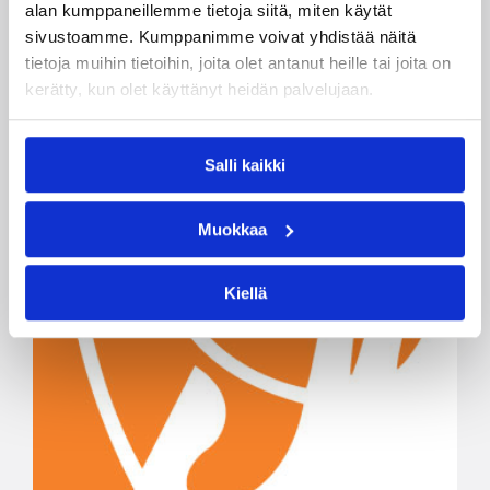
alan kumppaneillemme tietoja siitä, miten käytät
sivustoamme. Kumppanimme voivat yhdistää näitä
tietoja muihin tietoihin, joita olet antanut heille tai joita on
kerätty, kun olet käyttänyt heidän palvelujaan.
Salli kaikki
Muokkaa
Kiellä