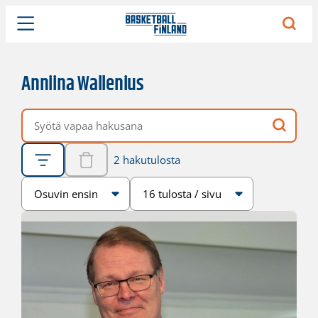
Anniina Wallenius
Vapaa hakusana
2 hakutulosta
Järjestys
Sivukoko