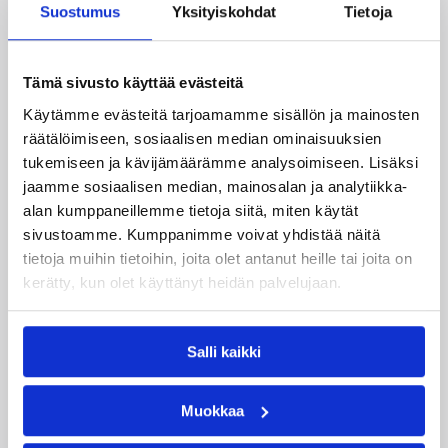
Suostumus
Yksityiskohdat
Tietoja
01.07.2026
Tämä sivusto käyttää evästeitä
Käytämme evästeitä tarjoamamme sisällön ja mainosten
räätälöimiseen, sosiaalisen median ominaisuuksien
tukemiseen ja kävijämäärämme analysoimiseen. Lisäksi
Sarjailmoittautumiset koriskaudelle 2026–2027
jaamme sosiaalisen median, mainosalan ja analytiikka-
avattu
alan kumppaneillemme tietoja siitä, miten käytät
sivustoamme. Kumppanimme voivat yhdistää näitä
01.06.2026
tietoja muihin tietoihin, joita olet antanut heille tai joita on
kerätty, kun olet käyttänyt heidän palvelujaan.
Salli kaikki
Keskisen alueen palkitut kaudella 2025-2026
Muokkaa