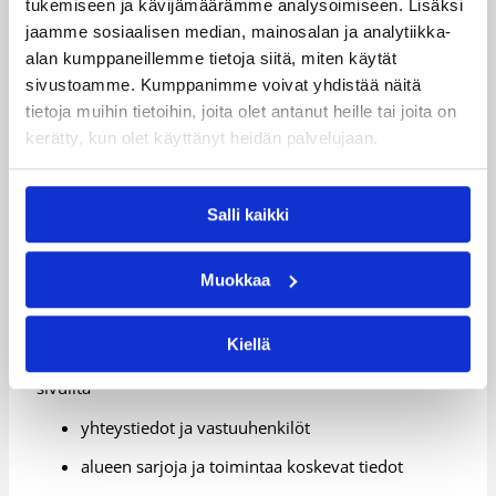
tukemiseen ja kävijämäärämme analysoimiseen. Lisäksi
kokonaisuutta. Yhdessä ne muodostavat
jaamme sosiaalisen median, mainosalan ja analytiikka-
valtakunnallisen verkoston, joka tukee lajin kasvua ja
kehitystä.
alan kumppaneillemme tietoja siitä, miten käytät
sivustoamme. Kumppanimme voivat yhdistää näitä
Yhteistyöllä varmistetaan, että:
tietoja muihin tietoihin, joita olet antanut heille tai joita on
kerätty, kun olet käyttänyt heidän palvelujaan.
toiminta on laadukasta ja yhdenmukaista
polku harrastasta huipulle toimii
Salli kaikki
koripallo on avoin kaikille
Muokkaa
Löydä oma alueesi
Kiellä
Valitse oma alueesi saivuvalikosta. Löydät alueiden
sivuilta
yhteystiedot ja vastuuhenkilöt
alueen sarjoja ja toimintaa koskevat tiedot