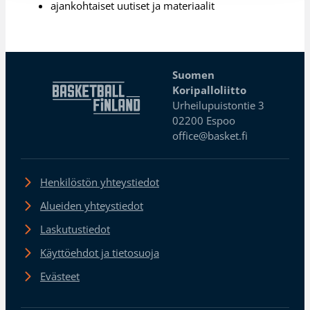
ajankohtaiset uutiset ja materiaalit
Suomen
Koripalloliitto
Urheilupuistontie 3
02200 Espoo
office@basket.fi
Henkilöstön yhteystiedot
Alueiden yhteystiedot
Laskutustiedot
Käyttöehdot ja tietosuoja
Evästeet