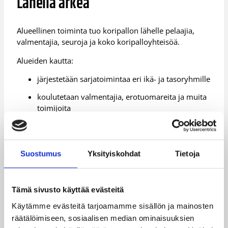
Lähellä arkea
Alueellinen toiminta tuo koripallon lähelle pelaajia,
valmentajia, seuroja ja koko koripalloyhteisöä.
Alueiden kautta:
järjestetään sarjatoimintaa eri ikä- ja tasoryhmille
koulutetaan valmentajia, erotuomareita ja muita
toimijoita
tuetaan seurojen arkea ja kehitystä
mahdollistetaan osallistuminen ja harrastaminen
Suostumus
Yksityiskohdat
Tietoja
paikallisesti
Osa korisperhettä
Tämä sivusto käyttää evästeitä
Käytämme evästeitä tarjoamamme sisällön ja mainosten
räätälöimiseen, sosiaalisen median ominaisuuksien
Jokainen alue on osa laajempaa koripallon