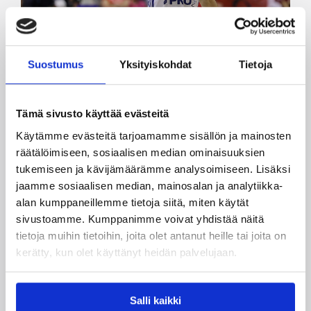
Suostumus
Yksityiskohdat
Tietoja
04.10.2018 12:44
Miesten I divisioona A
Tämä sivusto käyttää evästeitä
Miesten I divisioona A
Käytämme evästeitä tarjoamamme sisällön ja mainosten
räätälöimiseen, sosiaalisen median ominaisuuksien
pyörähtää käyntiin
tukemiseen ja kävijämäärämme analysoimiseen. Lisäksi
jaamme sosiaalisen median, mainosalan ja analytiikka-
Miesten I divisioona A starttaa tänään torstaina
alan kumppaneillemme tietoja siitä, miten käytät
mielenkiintoisella paikalliskamppailulla, jossa
sivustoamme. Kumppanimme voivat yhdistää näitä
kohtaavat viime kauden finalisti HBA-Märsky
tietoja muihin tietoihin, joita olet antanut heille tai joita on
sekä villillä kortilla sarjaan noussut Helsingin
kerätty, kun olet käyttänyt heidän palvelujaan.
NMKY. Kaikki 12 joukkuetta pääsevät tositoimiin
jo viikonlopun aikana. Divarikoripallon
seuraaminen on alkavalla kaudella entistä
Salli kaikki
helpompaa, sillä kaikki runkosarjan ottelut ovat