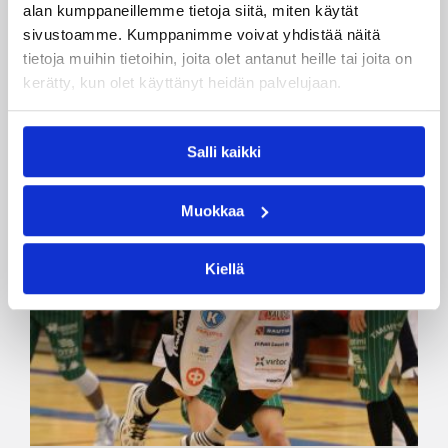
alan kumppaneillemme tietoja siitä, miten käytät
sivustoamme. Kumppanimme voivat yhdistää näitä
tietoja muihin tietoihin, joita olet antanut heille tai joita on
kerätty, kun olet käyttänyt heidän palvelujaan.
Salli kaikki
Muokkaa
Kiellä