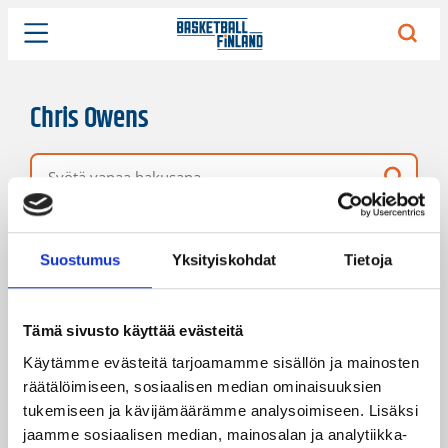
Chris Owens
Vapaa hakusana
58 hakutulosta
Järjestys
Sivukoko
Suostumus
Yksityiskohdat
Tietoja
Tämä sivusto käyttää evästeitä
Käytämme evästeitä tarjoamamme sisällön ja mainosten
räätälöimiseen, sosiaalisen median ominaisuuksien
tukemiseen ja kävijämäärämme analysoimiseen. Lisäksi
jaamme sosiaalisen median, mainosalan ja analytiikka-